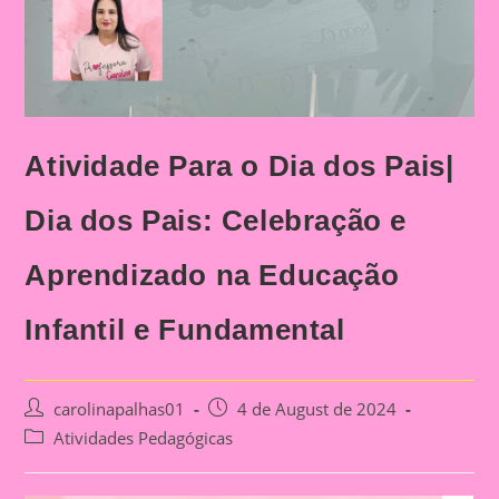
Atividade Para o Dia dos Pais|
Dia dos Pais: Celebração e
Aprendizado na Educação
Infantil e Fundamental
Post
Post
carolinapalhas01
4 de August de 2024
author:
published:
Post
Atividades Pedagógicas
category: