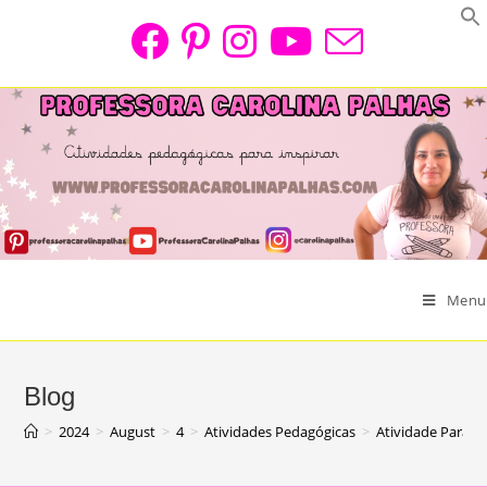
Skip
to
content
Menu
Blog
>
2024
>
August
>
4
>
Atividades Pedagógicas
>
Atividade Para o