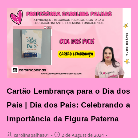
Dos
Pais|
Dia
Dos
Pais:
Celebração
E
Aprendizado
Na
Educação
Infantil
E
Fundamental
Cartão Lembrança para o Dia dos
Pais | Dia dos Pais: Celebrando a
Importância da Figura Paterna
Post
Post
carolinapalhas01
2 de August de 2024