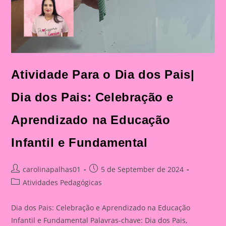
Atividade Para o Dia dos Pais|
Dia dos Pais: Celebração e
Aprendizado na Educação
Infantil e Fundamental
Post
Post
carolinapalhas01
5 de September de 2024
author:
published:
Post
Atividades Pedagógicas
category:
Dia dos Pais: Celebração e Aprendizado na Educação
Infantil e Fundamental Palavras-chave: Dia dos Pais,