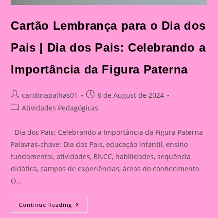
Cartão Lembrança para o Dia dos
Pais | Dia dos Pais: Celebrando a
Importância da Figura Paterna
Post
Post
carolinapalhas01
8 de August de 2024
author:
published:
Post
Atividades Pedagógicas
category:
Dia dos Pais: Celebrando a Importância da Figura Paterna
Palavras-chave: Dia dos Pais, educação infantil, ensino
fundamental, atividades, BNCC, habilidades, sequência
didática, campos de experiências, áreas do conhecimento
O…
Cartão
Continue Reading
Lembrança