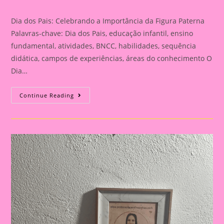
category:
Dia dos Pais: Celebrando a Importância da Figura Paterna
Palavras-chave: Dia dos Pais, educação infantil, ensino
fundamental, atividades, BNCC, habilidades, sequência
didática, campos de experiências, áreas do conhecimento O
Dia…
Cartão
Continue Reading
Lembrança
Para
O
Dia
Dos
Pais
|
Dia
Dos
Pais:
Celebrando
A
Importância
Da
Figura
Paterna