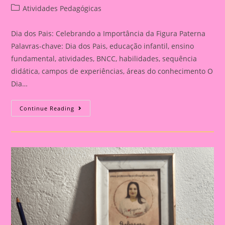
author:
published:
Post
Atividades Pedagógicas
category:
Dia dos Pais: Celebrando a Importância da Figura Paterna
Palavras-chave: Dia dos Pais, educação infantil, ensino
fundamental, atividades, BNCC, habilidades, sequência
didática, campos de experiências, áreas do conhecimento O
Dia…
Cartão
Continue Reading
Lembrança
Para
O
Dia
Dos
Pais
|
Dia
Dos
Pais:
Celebrando
A
Importância
Da
Figura
Paterna