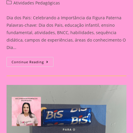
author:
published:
Post
Atividades Pedagógicas
category:
Dia dos Pais: Celebrando a Importância da Figura Paterna
Palavras-chave: Dia dos Pais, educação infantil, ensino
fundamental, atividades, BNCC, habilidades, sequência
didática, campos de experiências, áreas do conhecimento O
Dia…
Cartão
Continue Reading
Lembrança
Para
O
Dia
Dos
Pais
|
Dia
Dos
Pais:
Celebrando
A
Importância
Da
Figura
Paterna