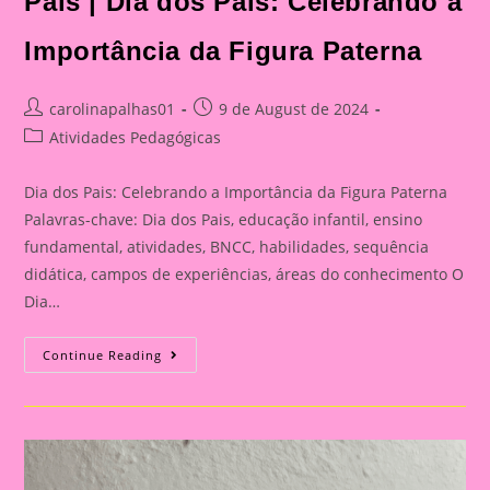
Pais | Dia dos Pais: Celebrando a
Celebrando
A
Importância
Importância da Figura Paterna
Da
Figura
Paterna
Post
Post
carolinapalhas01
9 de August de 2024
author:
published:
Post
Atividades Pedagógicas
category:
Dia dos Pais: Celebrando a Importância da Figura Paterna
Palavras-chave: Dia dos Pais, educação infantil, ensino
fundamental, atividades, BNCC, habilidades, sequência
didática, campos de experiências, áreas do conhecimento O
Dia…
Cartão
Continue Reading
Lembrança
Para
O
Dia
Dos
Pais
|
Dia