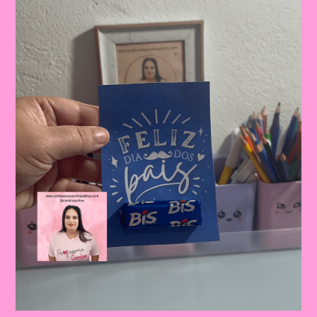
Celebrando
A
Importância
Da
Figura
Paterna