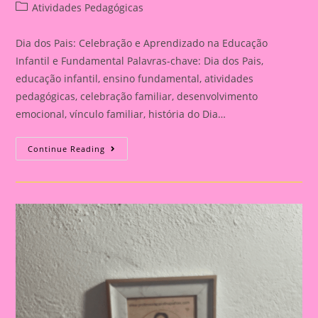
author:
published:
Post
Atividades Pedagógicas
category:
Dia dos Pais: Celebração e Aprendizado na Educação
Infantil e Fundamental Palavras-chave: Dia dos Pais,
educação infantil, ensino fundamental, atividades
pedagógicas, celebração familiar, desenvolvimento
emocional, vínculo familiar, história do Dia…
Atividade
Continue Reading
Para
O
Dia
Dos
Pais|
Dia
Dos
Pais:
Celebração
E
Aprendizado
Na
Educação
Infantil
E
Fundamental