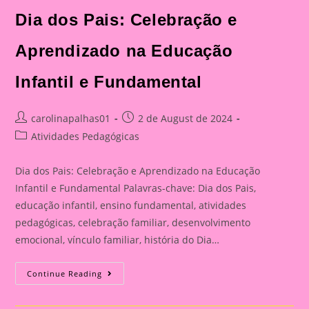
Celebração
E
Dia dos Pais: Celebração e
Aprendizado
Na
Educação
Aprendizado na Educação
Infantil
E
Fundamental
Infantil e Fundamental
Post
Post
carolinapalhas01
2 de August de 2024
author:
published:
Post
Atividades Pedagógicas
category:
Dia dos Pais: Celebração e Aprendizado na Educação
Infantil e Fundamental Palavras-chave: Dia dos Pais,
educação infantil, ensino fundamental, atividades
pedagógicas, celebração familiar, desenvolvimento
emocional, vínculo familiar, história do Dia…
Atividade
Continue Reading
Para
O
Dia