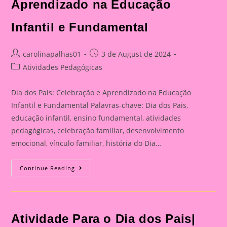
Aprendizado na Educação
Infantil e Fundamental
Post
Post
carolinapalhas01
3 de August de 2024
author:
published:
Post
Atividades Pedagógicas
category:
Dia dos Pais: Celebração e Aprendizado na Educação
Infantil e Fundamental Palavras-chave: Dia dos Pais,
educação infantil, ensino fundamental, atividades
pedagógicas, celebração familiar, desenvolvimento
emocional, vínculo familiar, história do Dia…
Catão
Continue Reading
Para
O
Dia
Dos
Pais|
Dia
Atividade Para o Dia dos Pais|
Dos
Pais: