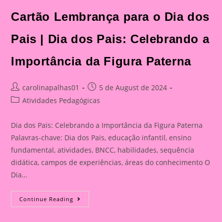
Cartão Lembrança para o Dia dos
Pais | Dia dos Pais: Celebrando a
Importância da Figura Paterna
Post
Post
carolinapalhas01
5 de August de 2024
author:
published:
Post
Atividades Pedagógicas
category:
Dia dos Pais: Celebrando a Importância da Figura Paterna
Palavras-chave: Dia dos Pais, educação infantil, ensino
fundamental, atividades, BNCC, habilidades, sequência
didática, campos de experiências, áreas do conhecimento O
Dia…
Cartão
Continue Reading
Lembrança
Para
O