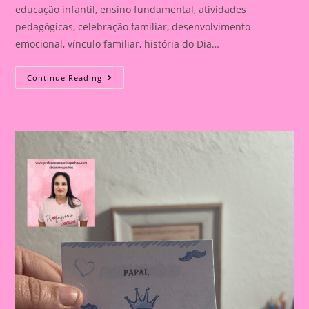
educação infantil, ensino fundamental, atividades
pedagógicas, celebração familiar, desenvolvimento
emocional, vínculo familiar, história do Dia…
Atividade
Continue Reading
Para
O
Dia
Dos
Pais|
Dia
Dos
Pais:
Celebração
E
Aprendizado
Na
Educação
Infantil
E
Fundamental