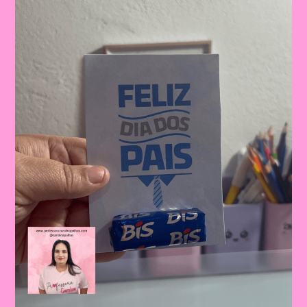
Dos
Pais:
Celebrando
A
Importância
Da
Figura
Paterna