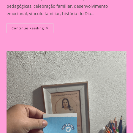
pedagógicas, celebração familiar, desenvolvimento
emocional, vínculo familiar, história do Dia…
Atividade
Continue Reading
Para
O
Dia
Dos
Pais|
Dia
Dos
Pais:
Celebração
E
Aprendizado
Na
Educação
Infantil
E
Fundamental