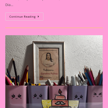
Dia…
Cartão
Continue Reading
Lembrança
Para
O
Dia
Dos
Pais
|
Dia
Dos
Pais:
Celebrando
A
Importância
Da
Figura
Paterna