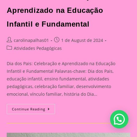
Aprendizado na Educação
Infantil e Fundamental
Post
Post
carolinapalhas01
1 de August de 2024
author:
published:
Post
Atividades Pedagógicas
category:
Dia dos Pais: Celebração e Aprendizado na Educação
Infantil e Fundamental Palavras-chave: Dia dos Pais,
educação infantil, ensino fundamental, atividades
pedagógicas, celebração familiar, desenvolvimento
emocional, vínculo familiar, história do Dia…
Atividade
Continue Reading
Para
O
Dia
Dos
Pais|
Dia