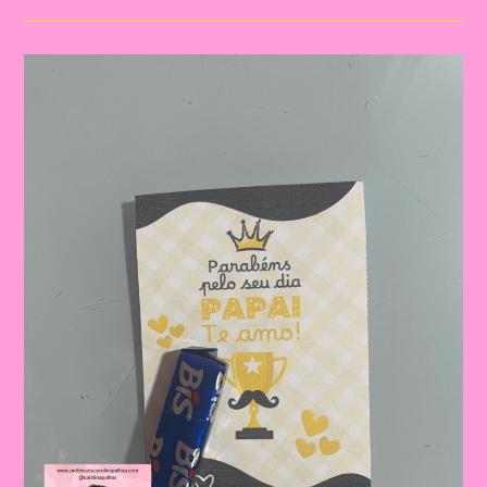
Para
O
Dia
Dos
Pais
|
Dia
Dos
Pais:
Celebrando
A
Importância
Da
Figura
Paterna