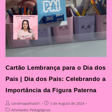
Cartão Lembrança para o Dia dos
Pais | Dia dos Pais: Celebrando a
Importância da Figura Paterna
Post
Post
carolinapalhas01
3 de August de 2024
author:
published:
Post
Atividades Pedagógicas