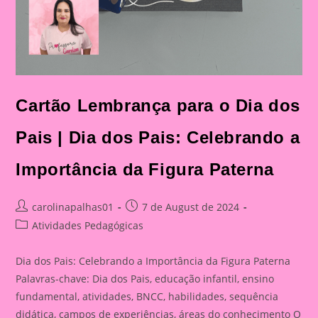
Cartão Lembrança para o Dia dos
Pais | Dia dos Pais: Celebrando a
Importância da Figura Paterna
Post
Post
carolinapalhas01
7 de August de 2024
author:
published:
Post
Atividades Pedagógicas
category:
Dia dos Pais: Celebrando a Importância da Figura Paterna
Palavras-chave: Dia dos Pais, educação infantil, ensino
fundamental, atividades, BNCC, habilidades, sequência
didática, campos de experiências, áreas do conhecimento O