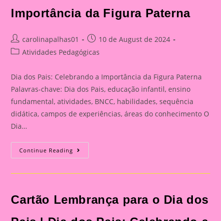
Importância da Figura Paterna
Post
Post
carolinapalhas01
10 de August de 2024
author:
published:
Post
Atividades Pedagógicas
category:
Dia dos Pais: Celebrando a Importância da Figura Paterna
Palavras-chave: Dia dos Pais, educação infantil, ensino
fundamental, atividades, BNCC, habilidades, sequência
didática, campos de experiências, áreas do conhecimento O
Dia…
Cartão
Continue Reading
Lembrança
Para
O
Dia
Dos
Pais
Cartão Lembrança para o Dia dos
|
Dia
Dos
Pais: