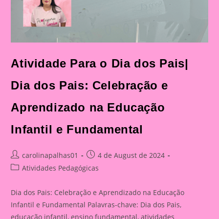
Atividade Para o Dia dos Pais|
Dia dos Pais: Celebração e
Aprendizado na Educação
Infantil e Fundamental
Post
Post
carolinapalhas01
4 de August de 2024
author:
published:
Post
Atividades Pedagógicas
category:
Dia dos Pais: Celebração e Aprendizado na Educação
Infantil e Fundamental Palavras-chave: Dia dos Pais,
educação infantil, ensino fundamental, atividades