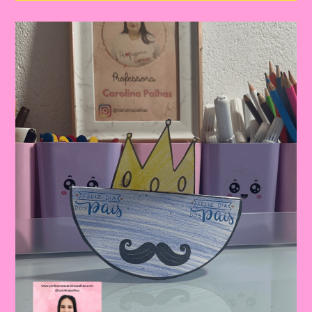
Dia
Dos
Pais
|
Dia
Dos
Pais:
Celebrando
A
Importância
Da
Figura
Paterna