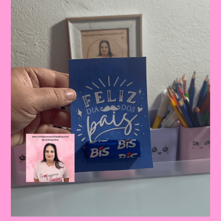
Celebrando
A
Importância
Da
Figura
Paterna