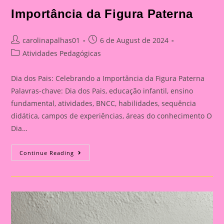
Importância da Figura Paterna
Post
Post
carolinapalhas01
6 de August de 2024
author:
published:
Post
Atividades Pedagógicas
category:
Dia dos Pais: Celebrando a Importância da Figura Paterna
Palavras-chave: Dia dos Pais, educação infantil, ensino
fundamental, atividades, BNCC, habilidades, sequência
didática, campos de experiências, áreas do conhecimento O
Dia…
Cartão
Continue Reading
Lembrança
Para
O
Dia
Dos
Pais
|
Dia
Dos
Pais: