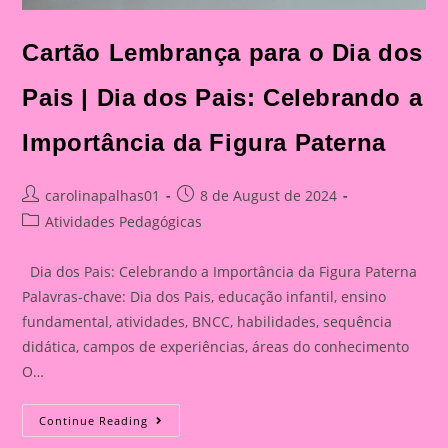
Cartão Lembrança para o Dia dos
Pais | Dia dos Pais: Celebrando a
Importância da Figura Paterna
Post
Post
carolinapalhas01
8 de August de 2024
author:
published:
Post
Atividades Pedagógicas
category:
Dia dos Pais: Celebrando a Importância da Figura Paterna
Palavras-chave: Dia dos Pais, educação infantil, ensino
fundamental, atividades, BNCC, habilidades, sequência
didática, campos de experiências, áreas do conhecimento
O…
Cartão
Continue Reading
Lembrança