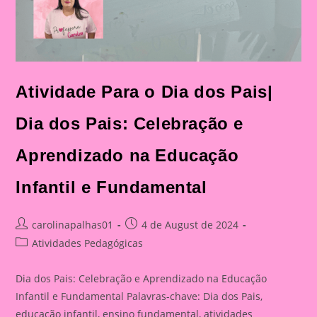
Atividade Para o Dia dos Pais|
Dia dos Pais: Celebração e
Aprendizado na Educação
Infantil e Fundamental
Post
Post
carolinapalhas01
4 de August de 2024
author:
published:
Post
Atividades Pedagógicas
category:
Dia dos Pais: Celebração e Aprendizado na Educação
Infantil e Fundamental Palavras-chave: Dia dos Pais,
educação infantil, ensino fundamental, atividades