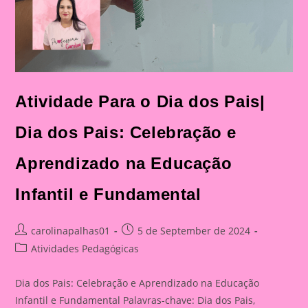
Atividade Para o Dia dos Pais|
Dia dos Pais: Celebração e
Aprendizado na Educação
Infantil e Fundamental
Post
Post
carolinapalhas01
5 de September de 2024
author:
published:
Post
Atividades Pedagógicas
category:
Dia dos Pais: Celebração e Aprendizado na Educação
Infantil e Fundamental Palavras-chave: Dia dos Pais,