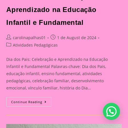
Aprendizado na Educação
Infantil e Fundamental
Post
Post
carolinapalhas01
1 de August de 2024
author:
published:
Post
Atividades Pedagógicas
category:
Dia dos Pais: Celebração e Aprendizado na Educação
Infantil e Fundamental Palavras-chave: Dia dos Pais,
educação infantil, ensino fundamental, atividades
pedagógicas, celebração familiar, desenvolvimento
emocional, vínculo familiar, história do Dia…
Atividade
Continue Reading
Para
O
Dia
Dos
Pais|
Dia