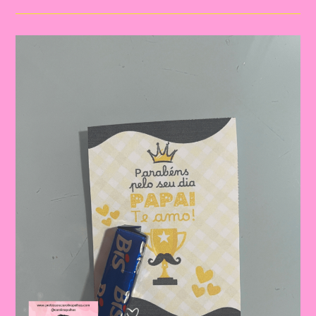
Para
O
Dia
Dos
Pais
|
Dia
Dos
Pais:
Celebrando
A
Importância
Da
Figura
Paterna