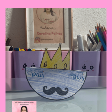
Dia
Dos
Pais
|
Dia
Dos
Pais:
Celebrando
A
Importância
Da
Figura
Paterna