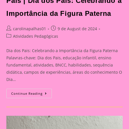
Pais | Dia dos Pais: Celebrando a
Celebrando
A
Importância
Importância da Figura Paterna
Da
Figura
Paterna
Post
Post
carolinapalhas01
9 de August de 2024
author:
published:
Post
Atividades Pedagógicas
category:
Dia dos Pais: Celebrando a Importância da Figura Paterna
Palavras-chave: Dia dos Pais, educação infantil, ensino
fundamental, atividades, BNCC, habilidades, sequência
didática, campos de experiências, áreas do conhecimento O
Dia…
Cartão
Continue Reading
Lembrança
Para
O
Dia
Dos
Pais
|
Dia