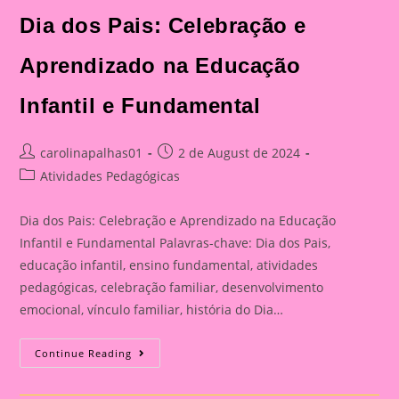
Celebração
E
Dia dos Pais: Celebração e
Aprendizado
Na
Educação
Aprendizado na Educação
Infantil
E
Fundamental
Infantil e Fundamental
Post
Post
carolinapalhas01
2 de August de 2024
author:
published:
Post
Atividades Pedagógicas
category:
Dia dos Pais: Celebração e Aprendizado na Educação
Infantil e Fundamental Palavras-chave: Dia dos Pais,
educação infantil, ensino fundamental, atividades
pedagógicas, celebração familiar, desenvolvimento
emocional, vínculo familiar, história do Dia…
Atividade
Continue Reading
Para
O
Dia