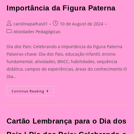
Importância da Figura Paterna
Post
Post
carolinapalhas01
10 de August de 2024
author:
published:
Post
Atividades Pedagógicas
category:
Dia dos Pais: Celebrando a Importância da Figura Paterna
Palavras-chave: Dia dos Pais, educação infantil, ensino
fundamental, atividades, BNCC, habilidades, sequência
didática, campos de experiências, áreas do conhecimento O
Dia…
Cartão
Continue Reading
Lembrança
Para
O
Dia
Dos
Pais
Cartão Lembrança para o Dia dos
|
Dia
Dos
Pais: