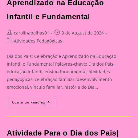
Aprendizado na Educação
Infantil e Fundamental
Post
Post
carolinapalhas01
3 de August de 2024
author:
published:
Post
Atividades Pedagógicas
category:
Dia dos Pais: Celebração e Aprendizado na Educação
Infantil e Fundamental Palavras-chave: Dia dos Pais,
educação infantil, ensino fundamental, atividades
pedagógicas, celebração familiar, desenvolvimento
emocional, vínculo familiar, história do Dia…
Catão
Continue Reading
Para
O
Dia
Dos
Pais|
Dia
Atividade Para o Dia dos Pais|
Dos
Pais: