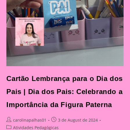
Cartão Lembrança para o Dia dos
Pais | Dia dos Pais: Celebrando a
Importância da Figura Paterna
Post
Post
carolinapalhas01
3 de August de 2024
author:
published:
Post
Atividades Pedagógicas