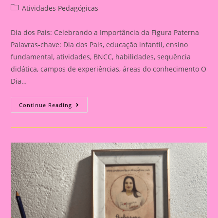
author:
published:
Post
Atividades Pedagógicas
category:
Dia dos Pais: Celebrando a Importância da Figura Paterna
Palavras-chave: Dia dos Pais, educação infantil, ensino
fundamental, atividades, BNCC, habilidades, sequência
didática, campos de experiências, áreas do conhecimento O
Dia…
Cartão
Continue Reading
Lembrança
Para
O
Dia
Dos
Pais
|
Dia
Dos
Pais:
Celebrando
A
Importância
Da
Figura
Paterna