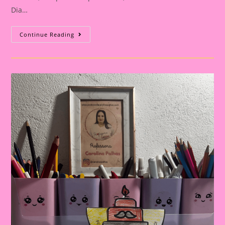
Dia…
Cartão
Continue Reading
Lembrança
Para
O
Dia
Dos
Pais
|
Dia
Dos
Pais:
Celebrando
A
Importância
Da
Figura
Paterna