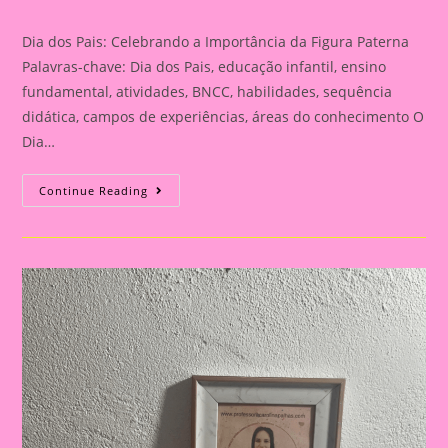
category:
Dia dos Pais: Celebrando a Importância da Figura Paterna
Palavras-chave: Dia dos Pais, educação infantil, ensino
fundamental, atividades, BNCC, habilidades, sequência
didática, campos de experiências, áreas do conhecimento O
Dia…
Cartão
Continue Reading
Lembrança
Para
O
Dia
Dos
Pais
|
Dia
Dos
Pais:
Celebrando
A
Importância
Da
Figura
Paterna