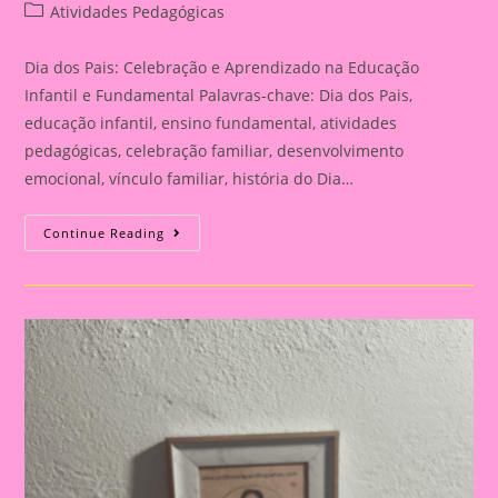
author:
published:
Post
Atividades Pedagógicas
category:
Dia dos Pais: Celebração e Aprendizado na Educação
Infantil e Fundamental Palavras-chave: Dia dos Pais,
educação infantil, ensino fundamental, atividades
pedagógicas, celebração familiar, desenvolvimento
emocional, vínculo familiar, história do Dia…
Atividade
Continue Reading
Para
O
Dia
Dos
Pais|
Dia
Dos
Pais:
Celebração
E
Aprendizado
Na
Educação
Infantil
E
Fundamental