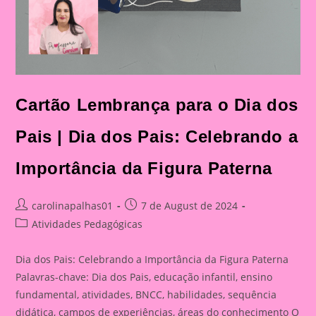
Cartão Lembrança para o Dia dos
Pais | Dia dos Pais: Celebrando a
Importância da Figura Paterna
Post
Post
carolinapalhas01
7 de August de 2024
author:
published:
Post
Atividades Pedagógicas
category:
Dia dos Pais: Celebrando a Importância da Figura Paterna
Palavras-chave: Dia dos Pais, educação infantil, ensino
fundamental, atividades, BNCC, habilidades, sequência
didática, campos de experiências, áreas do conhecimento O