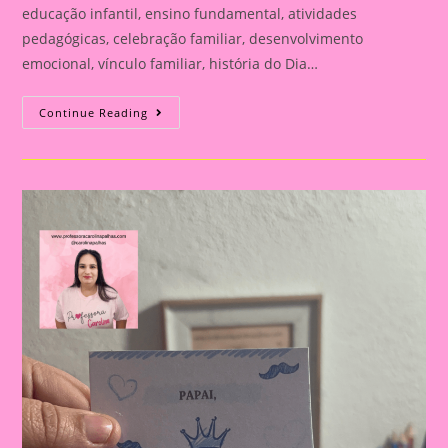
educação infantil, ensino fundamental, atividades
pedagógicas, celebração familiar, desenvolvimento
emocional, vínculo familiar, história do Dia…
Atividade
Continue Reading
Para
O
Dia
Dos
Pais|
Dia
Dos
Pais:
Celebração
E
Aprendizado
Na
Educação
Infantil
E
Fundamental