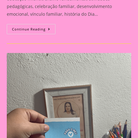
pedagógicas, celebração familiar, desenvolvimento
emocional, vínculo familiar, história do Dia…
Atividade
Continue Reading
Para
O
Dia
Dos
Pais|
Dia
Dos
Pais:
Celebração
E
Aprendizado
Na
Educação
Infantil
E
Fundamental