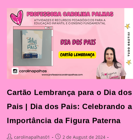
Dos
Pais|
Dia
Dos
Pais:
Celebração
E
Aprendizado
Na
Educação
Infantil
E
Fundamental
Cartão Lembrança para o Dia dos
Pais | Dia dos Pais: Celebrando a
Importância da Figura Paterna
Post
Post
carolinapalhas01
2 de August de 2024