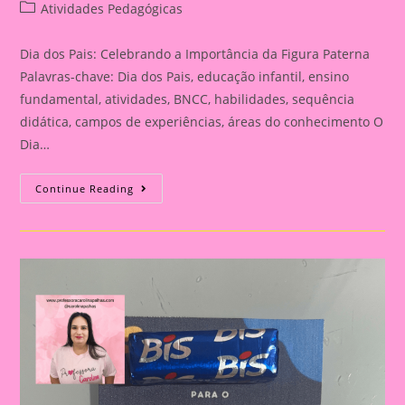
author:
published:
Post
Atividades Pedagógicas
category:
Dia dos Pais: Celebrando a Importância da Figura Paterna
Palavras-chave: Dia dos Pais, educação infantil, ensino
fundamental, atividades, BNCC, habilidades, sequência
didática, campos de experiências, áreas do conhecimento O
Dia…
Cartão
Continue Reading
Lembrança
Para
O
Dia
Dos
Pais
|
Dia
Dos
Pais:
Celebrando
A
Importância
Da
Figura
Paterna