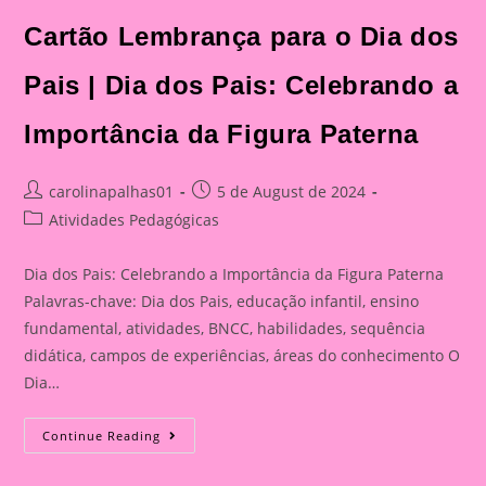
Cartão Lembrança para o Dia dos
Pais | Dia dos Pais: Celebrando a
Importância da Figura Paterna
Post
Post
carolinapalhas01
5 de August de 2024
author:
published:
Post
Atividades Pedagógicas
category:
Dia dos Pais: Celebrando a Importância da Figura Paterna
Palavras-chave: Dia dos Pais, educação infantil, ensino
fundamental, atividades, BNCC, habilidades, sequência
didática, campos de experiências, áreas do conhecimento O
Dia…
Cartão
Continue Reading
Lembrança
Para
O