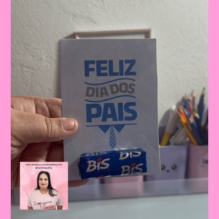
Dos
Pais:
Celebrando
A
Importância
Da
Figura
Paterna