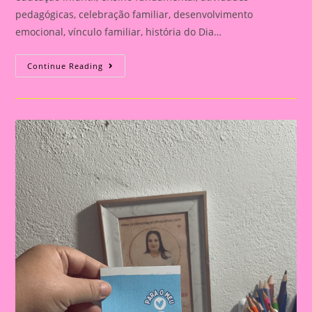
pedagógicas, celebração familiar, desenvolvimento
emocional, vínculo familiar, história do Dia…
Atividade
Continue Reading
Para
O
Dia
Dos
Pais|
Dia
Dos
Pais:
Celebração
E
Aprendizado
Na
Educação
Infantil
E
Fundamental