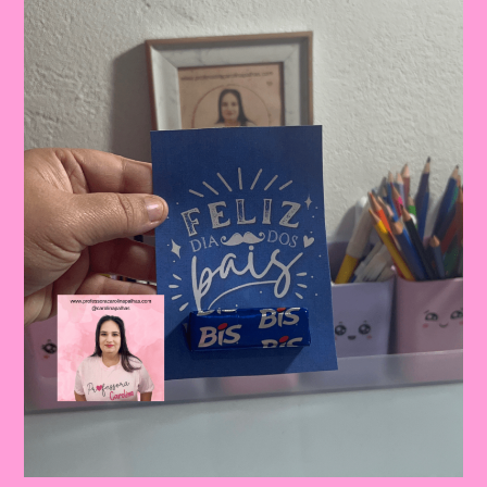
Celebrando
A
Importância
Da
Figura
Paterna