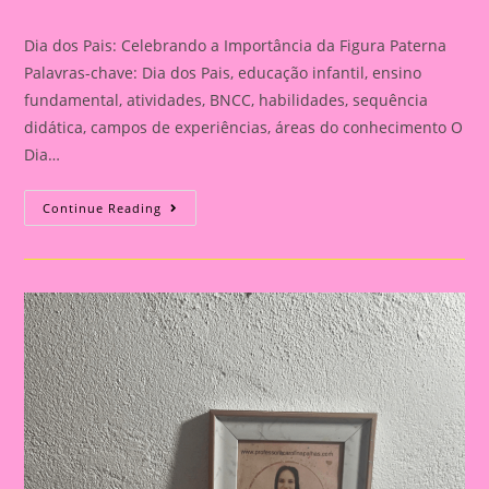
category:
Dia dos Pais: Celebrando a Importância da Figura Paterna
Palavras-chave: Dia dos Pais, educação infantil, ensino
fundamental, atividades, BNCC, habilidades, sequência
didática, campos de experiências, áreas do conhecimento O
Dia…
Cartão
Continue Reading
Lembrança
Para
O
Dia
Dos
Pais
|
Dia
Dos
Pais:
Celebrando
A
Importância
Da
Figura
Paterna