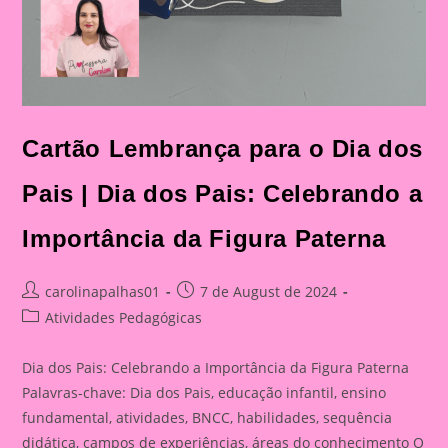
Cartão Lembrança para o Dia dos
Pais | Dia dos Pais: Celebrando a
Importância da Figura Paterna
Post
Post
carolinapalhas01
7 de August de 2024
author:
published:
Post
Atividades Pedagógicas
category:
Dia dos Pais: Celebrando a Importância da Figura Paterna
Palavras-chave: Dia dos Pais, educação infantil, ensino
fundamental, atividades, BNCC, habilidades, sequência
didática, campos de experiências, áreas do conhecimento O