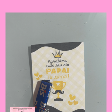
Para
O
Dia
Dos
Pais
|
Dia
Dos
Pais:
Celebrando
A
Importância
Da
Figura
Paterna