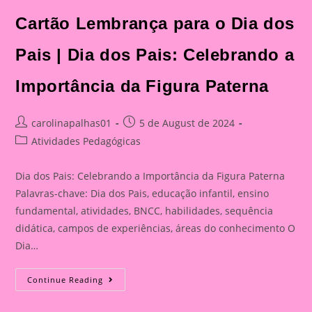
Cartão Lembrança para o Dia dos
Pais | Dia dos Pais: Celebrando a
Importância da Figura Paterna
Post
Post
carolinapalhas01
5 de August de 2024
author:
published:
Post
Atividades Pedagógicas
category:
Dia dos Pais: Celebrando a Importância da Figura Paterna
Palavras-chave: Dia dos Pais, educação infantil, ensino
fundamental, atividades, BNCC, habilidades, sequência
didática, campos de experiências, áreas do conhecimento O
Dia…
Cartão
Continue Reading
Lembrança
Para
O