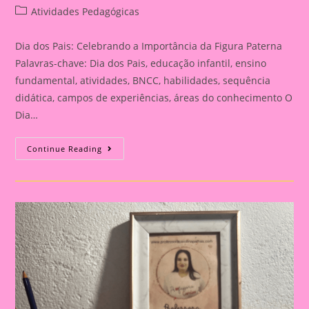
author:
published:
Post
Atividades Pedagógicas
category:
Dia dos Pais: Celebrando a Importância da Figura Paterna
Palavras-chave: Dia dos Pais, educação infantil, ensino
fundamental, atividades, BNCC, habilidades, sequência
didática, campos de experiências, áreas do conhecimento O
Dia…
Cartão
Continue Reading
Lembrança
Para
O
Dia
Dos
Pais
|
Dia
Dos
Pais:
Celebrando
A
Importância
Da
Figura
Paterna