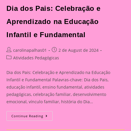
Celebração
E
Dia dos Pais: Celebração e
Aprendizado
Na
Educação
Aprendizado na Educação
Infantil
E
Fundamental
Infantil e Fundamental
Post
Post
carolinapalhas01
2 de August de 2024
author:
published:
Post
Atividades Pedagógicas
category:
Dia dos Pais: Celebração e Aprendizado na Educação
Infantil e Fundamental Palavras-chave: Dia dos Pais,
educação infantil, ensino fundamental, atividades
pedagógicas, celebração familiar, desenvolvimento
emocional, vínculo familiar, história do Dia…
Atividade
Continue Reading
Para
O
Dia