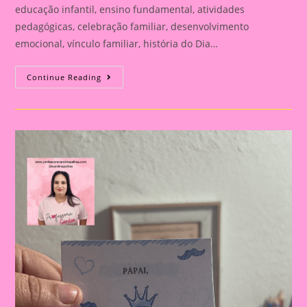
educação infantil, ensino fundamental, atividades
pedagógicas, celebração familiar, desenvolvimento
emocional, vínculo familiar, história do Dia…
Atividade
Continue Reading
Para
O
Dia
Dos
Pais|
Dia
Dos
Pais:
Celebração
E
Aprendizado
Na
Educação
Infantil
E
Fundamental