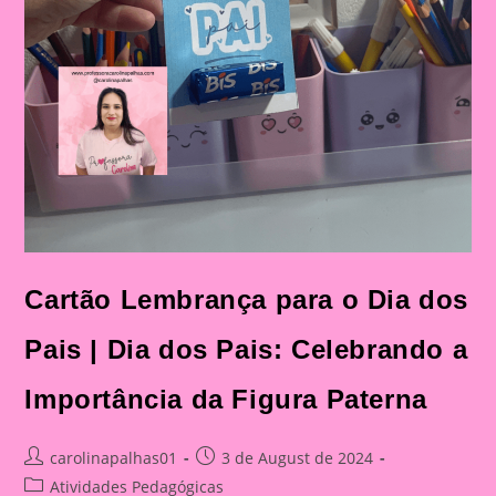
Cartão Lembrança para o Dia dos
Pais | Dia dos Pais: Celebrando a
Importância da Figura Paterna
Post
Post
carolinapalhas01
3 de August de 2024
author:
published:
Post
Atividades Pedagógicas