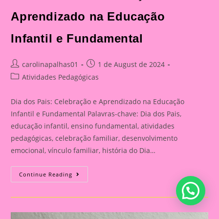
Aprendizado na Educação
Infantil e Fundamental
Post
Post
carolinapalhas01
1 de August de 2024
author:
published:
Post
Atividades Pedagógicas
category:
Dia dos Pais: Celebração e Aprendizado na Educação
Infantil e Fundamental Palavras-chave: Dia dos Pais,
educação infantil, ensino fundamental, atividades
pedagógicas, celebração familiar, desenvolvimento
emocional, vínculo familiar, história do Dia…
Atividade
Continue Reading
Para
O
Dia
Dos
Pais|
Dia