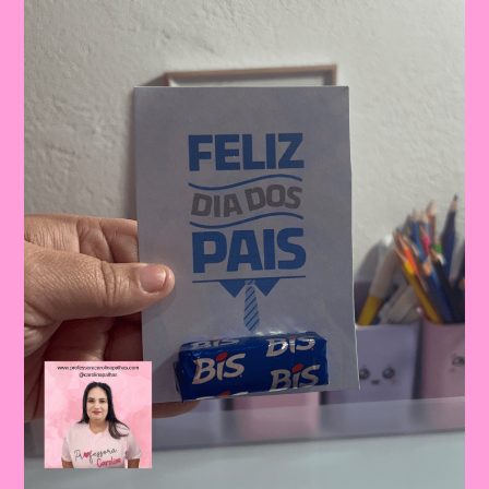
Dos
Pais:
Celebrando
A
Importância
Da
Figura
Paterna