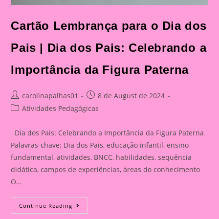
Cartão Lembrança para o Dia dos
Pais | Dia dos Pais: Celebrando a
Importância da Figura Paterna
Post
Post
carolinapalhas01
8 de August de 2024
author:
published:
Post
Atividades Pedagógicas
category:
Dia dos Pais: Celebrando a Importância da Figura Paterna
Palavras-chave: Dia dos Pais, educação infantil, ensino
fundamental, atividades, BNCC, habilidades, sequência
didática, campos de experiências, áreas do conhecimento
O…
Cartão
Continue Reading
Lembrança