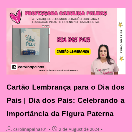
Dos
Pais|
Dia
Dos
Pais:
Celebração
E
Aprendizado
Na
Educação
Infantil
E
Fundamental
Cartão Lembrança para o Dia dos
Pais | Dia dos Pais: Celebrando a
Importância da Figura Paterna
Post
Post
carolinapalhas01
2 de August de 2024