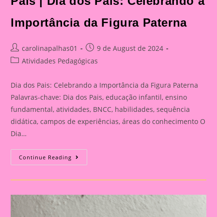
Pais | Dia dos Pais: Celebrando a
Celebrando
A
Importância
Importância da Figura Paterna
Da
Figura
Paterna
Post
Post
carolinapalhas01
9 de August de 2024
author:
published:
Post
Atividades Pedagógicas
category:
Dia dos Pais: Celebrando a Importância da Figura Paterna
Palavras-chave: Dia dos Pais, educação infantil, ensino
fundamental, atividades, BNCC, habilidades, sequência
didática, campos de experiências, áreas do conhecimento O
Dia…
Cartão
Continue Reading
Lembrança
Para
O
Dia
Dos
Pais
|
Dia