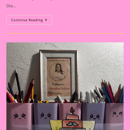
Dia…
Cartão
Continue Reading
Lembrança
Para
O
Dia
Dos
Pais
|
Dia
Dos
Pais:
Celebrando
A
Importância
Da
Figura
Paterna