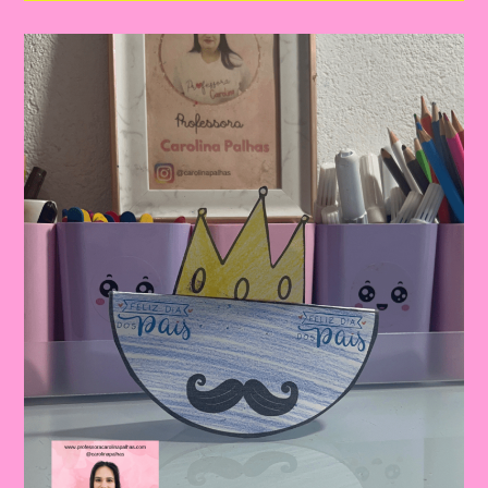
Dia
Dos
Pais
|
Dia
Dos
Pais:
Celebrando
A
Importância
Da
Figura
Paterna