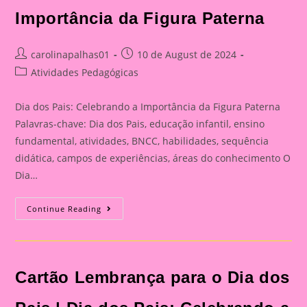
Importância da Figura Paterna
Post
Post
carolinapalhas01
10 de August de 2024
author:
published:
Post
Atividades Pedagógicas
category:
Dia dos Pais: Celebrando a Importância da Figura Paterna
Palavras-chave: Dia dos Pais, educação infantil, ensino
fundamental, atividades, BNCC, habilidades, sequência
didática, campos de experiências, áreas do conhecimento O
Dia…
Cartão
Continue Reading
Lembrança
Para
O
Dia
Dos
Pais
Cartão Lembrança para o Dia dos
|
Dia
Dos
Pais: