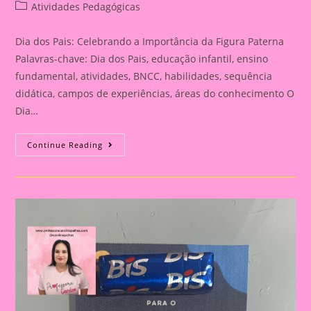
author:
published:
Post
Atividades Pedagógicas
category:
Dia dos Pais: Celebrando a Importância da Figura Paterna
Palavras-chave: Dia dos Pais, educação infantil, ensino
fundamental, atividades, BNCC, habilidades, sequência
didática, campos de experiências, áreas do conhecimento O
Dia…
Cartão
Continue Reading
Lembrança
Para
O
Dia
Dos
Pais
|
Dia
Dos
Pais:
Celebrando
A
Importância
Da
Figura
Paterna