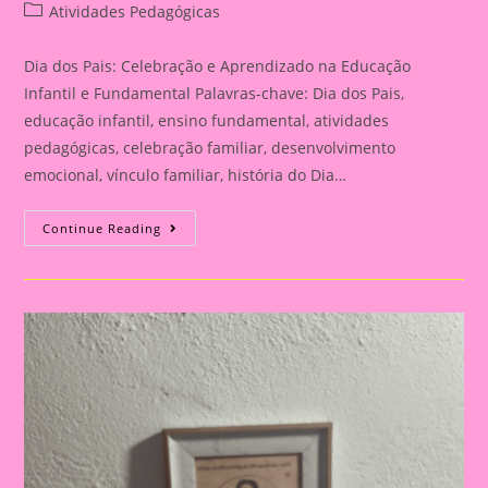
author:
published:
Post
Atividades Pedagógicas
category:
Dia dos Pais: Celebração e Aprendizado na Educação
Infantil e Fundamental Palavras-chave: Dia dos Pais,
educação infantil, ensino fundamental, atividades
pedagógicas, celebração familiar, desenvolvimento
emocional, vínculo familiar, história do Dia…
Atividade
Continue Reading
Para
O
Dia
Dos
Pais|
Dia
Dos
Pais:
Celebração
E
Aprendizado
Na
Educação
Infantil
E
Fundamental