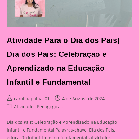
Atividade Para o Dia dos Pais|
Dia dos Pais: Celebração e
Aprendizado na Educação
Infantil e Fundamental
Post
Post
carolinapalhas01
4 de August de 2024
author:
published:
Post
Atividades Pedagógicas
category:
Dia dos Pais: Celebração e Aprendizado na Educação
Infantil e Fundamental Palavras-chave: Dia dos Pais,
educação infantil, ensino fundamental, atividades