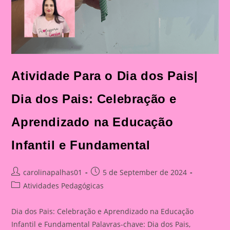
Atividade Para o Dia dos Pais|
Dia dos Pais: Celebração e
Aprendizado na Educação
Infantil e Fundamental
Post
Post
carolinapalhas01
5 de September de 2024
author:
published:
Post
Atividades Pedagógicas
category:
Dia dos Pais: Celebração e Aprendizado na Educação
Infantil e Fundamental Palavras-chave: Dia dos Pais,