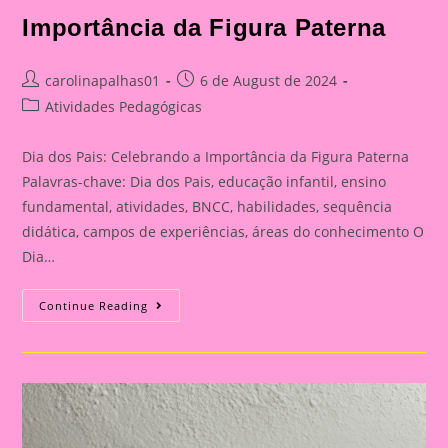
Importância da Figura Paterna
Post
Post
carolinapalhas01
6 de August de 2024
author:
published:
Post
Atividades Pedagógicas
category:
Dia dos Pais: Celebrando a Importância da Figura Paterna
Palavras-chave: Dia dos Pais, educação infantil, ensino
fundamental, atividades, BNCC, habilidades, sequência
didática, campos de experiências, áreas do conhecimento O
Dia…
Cartão
Continue Reading
Lembrança
Para
O
Dia
Dos
Pais
|
Dia
Dos
Pais: