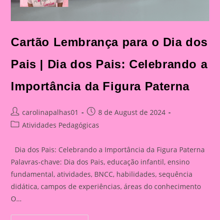
Cartão Lembrança para o Dia dos
Pais | Dia dos Pais: Celebrando a
Importância da Figura Paterna
Post
Post
carolinapalhas01
8 de August de 2024
author:
published:
Post
Atividades Pedagógicas
category:
Dia dos Pais: Celebrando a Importância da Figura Paterna
Palavras-chave: Dia dos Pais, educação infantil, ensino
fundamental, atividades, BNCC, habilidades, sequência
didática, campos de experiências, áreas do conhecimento
O…