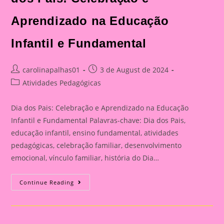
Aprendizado na Educação
Infantil e Fundamental
Post
Post
carolinapalhas01
3 de August de 2024
author:
published:
Post
Atividades Pedagógicas
category:
Dia dos Pais: Celebração e Aprendizado na Educação
Infantil e Fundamental Palavras-chave: Dia dos Pais,
educação infantil, ensino fundamental, atividades
pedagógicas, celebração familiar, desenvolvimento
emocional, vínculo familiar, história do Dia…
Catão
Continue Reading
Para
O
Dia
Dos
Pais|