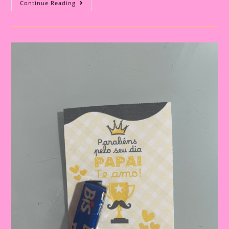
Cartão
Continue Reading
Lembrança
Para
O
Dia
Dos
Pais
|
Dia
Dos
Pais:
Celebrando
A
Importância
Da
Figura
Paterna