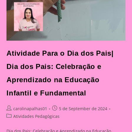
Atividade Para o Dia dos Pais|
Dia dos Pais: Celebração e
Aprendizado na Educação
Infantil e Fundamental
Post
Post
carolinapalhas01
5 de September de 2024
author:
published:
Post
Atividades Pedagógicas
category:
Dia dos Pais: Celebração e Aprendizado na Educação