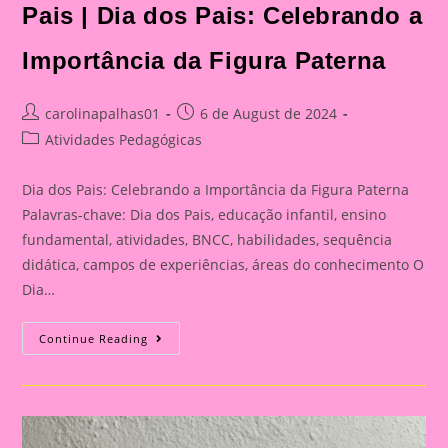
Pais | Dia dos Pais: Celebrando a
Importância da Figura Paterna
Post
Post
carolinapalhas01
6 de August de 2024
author:
published:
Post
Atividades Pedagógicas
category:
Dia dos Pais: Celebrando a Importância da Figura Paterna
Palavras-chave: Dia dos Pais, educação infantil, ensino
fundamental, atividades, BNCC, habilidades, sequência
didática, campos de experiências, áreas do conhecimento O
Dia…
Cartão
Continue Reading
Lembrança
Para
O
Dia
Dos
Pais
|