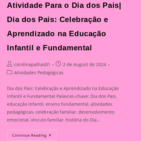
Dia
Atividade Para o Dia dos Pais|
Dos
Pais:
Celebração
E
Dia dos Pais: Celebração e
Aprendizado
Na
Educação
Aprendizado na Educação
Infantil
E
Fundamental
Infantil e Fundamental
Post
Post
carolinapalhas01
2 de August de 2024
author:
published:
Post
Atividades Pedagógicas
category:
Dia dos Pais: Celebração e Aprendizado na Educação
Infantil e Fundamental Palavras-chave: Dia dos Pais,
educação infantil, ensino fundamental, atividades
pedagógicas, celebração familiar, desenvolvimento
emocional, vínculo familiar, história do Dia…
Atividade
Continue Reading
Para