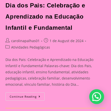
Dia dos Pais: Celebração e
Aprendizado na Educação
Infantil e Fundamental
Post
Post
carolinapalhas01
1 de August de 2024
author:
published:
Post
Atividades Pedagógicas
category:
Dia dos Pais: Celebração e Aprendizado na Educação
Infantil e Fundamental Palavras-chave: Dia dos Pais,
educação infantil, ensino fundamental, atividades
pedagógicas, celebração familiar, desenvolvimento
emocional, vínculo familiar, história do Dia…
Atividade
Continue Reading
Para
O
Dia
Dos