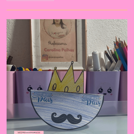
Lembrança
Para
O
Dia
Dos
Pais
|
Dia
Dos
Pais:
Celebrando
A
Importância
Da
Figura
Paterna