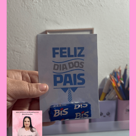
|
Dia
Dos
Pais:
Celebrando
A
Importância
Da
Figura
Paterna