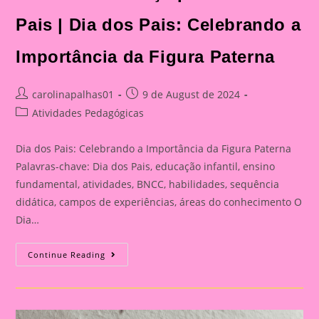
Dia
Dos
Pais:
Pais | Dia dos Pais: Celebrando a
Celebrando
A
Importância
Importância da Figura Paterna
Da
Figura
Paterna
Post
Post
carolinapalhas01
9 de August de 2024
author:
published:
Post
Atividades Pedagógicas
category:
Dia dos Pais: Celebrando a Importância da Figura Paterna
Palavras-chave: Dia dos Pais, educação infantil, ensino
fundamental, atividades, BNCC, habilidades, sequência
didática, campos de experiências, áreas do conhecimento O
Dia…
Cartão
Continue Reading
Lembrança
Para
O
Dia
Dos
Pais