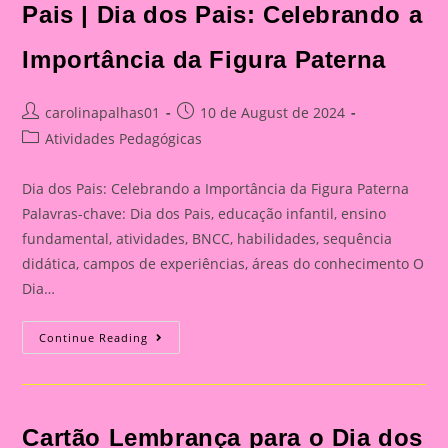
Pais | Dia dos Pais: Celebrando a
Importância da Figura Paterna
Post
Post
carolinapalhas01
10 de August de 2024
author:
published:
Post
Atividades Pedagógicas
category:
Dia dos Pais: Celebrando a Importância da Figura Paterna
Palavras-chave: Dia dos Pais, educação infantil, ensino
fundamental, atividades, BNCC, habilidades, sequência
didática, campos de experiências, áreas do conhecimento O
Dia…
Cartão
Continue Reading
Lembrança
Para
O
Dia
Dos
Pais
Cartão Lembrança para o Dia dos
|