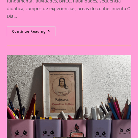
fundamental, atividades, BNCC, habilidades, sequência
didática, campos de experiências, áreas do conhecimento O
Dia…
Cartão
Continue Reading
Lembrança
Para
O
Dia
Dos
Pais
|
Dia
Dos
Pais:
Celebrando
A
Importância
Da
Figura
Paterna