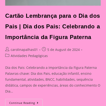
Cartão Lembrança para o Dia dos
Pais | Dia dos Pais: Celebrando a
Importância da Figura Paterna
Post
Post
carolinapalhas01
5 de August de 2024
author:
published:
Post
Atividades Pedagógicas
category:
Dia dos Pais: Celebrando a Importância da Figura Paterna
Palavras-chave: Dia dos Pais, educação infantil, ensino
fundamental, atividades, BNCC, habilidades, sequência
didática, campos de experiências, áreas do conhecimento O
Dia…
Cartão
Continue Reading