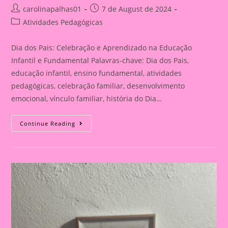
Post
Post
carolinapalhas01
7 de August de 2024
author:
published:
Post
Atividades Pedagógicas
category:
Dia dos Pais: Celebração e Aprendizado na Educação
Infantil e Fundamental Palavras-chave: Dia dos Pais,
educação infantil, ensino fundamental, atividades
pedagógicas, celebração familiar, desenvolvimento
emocional, vínculo familiar, história do Dia…
Atividade
Continue Reading
Para
O
Dia
Dos
Pais|
Dia
Dos
Pais:
Celebração
E
Aprendizado
Na
Educação
Infantil