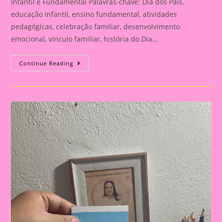
Infantil e Fundamental Palavras-chave: Dia dos Pais,
educação infantil, ensino fundamental, atividades
pedagógicas, celebração familiar, desenvolvimento
emocional, vínculo familiar, história do Dia…
Atividade
Continue Reading
Para
O
Dia
Dos
Pais|
Dia
Dos
Pais:
Celebração
E
Aprendizado
Na
Educação
Infantil
E
Fundamental