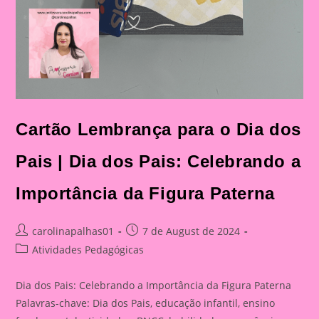
Cartão Lembrança para o Dia dos
Pais | Dia dos Pais: Celebrando a
Importância da Figura Paterna
Post
Post
carolinapalhas01
7 de August de 2024
author:
published:
Post
Atividades Pedagógicas
category:
Dia dos Pais: Celebrando a Importância da Figura Paterna
Palavras-chave: Dia dos Pais, educação infantil, ensino