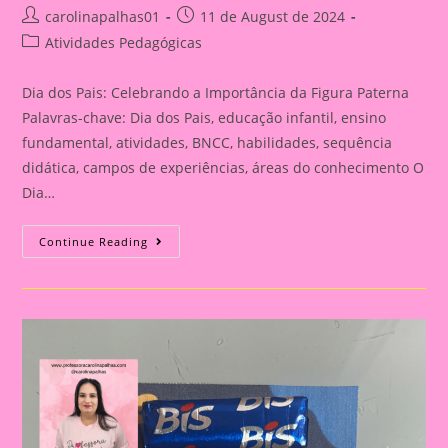
Post
Post
carolinapalhas01
11 de August de 2024
author:
published:
Post
Atividades Pedagógicas
category:
Dia dos Pais: Celebrando a Importância da Figura Paterna
Palavras-chave: Dia dos Pais, educação infantil, ensino
fundamental, atividades, BNCC, habilidades, sequência
didática, campos de experiências, áreas do conhecimento O
Dia…
Cartão
Continue Reading
Lembrança
Para
O
Dia
Dos
Pais
|
Dia
Dos
Pais:
Celebrando
A
Importância
Da