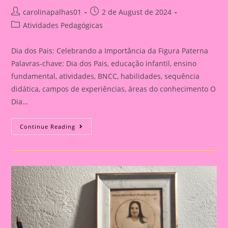
Post
Post
carolinapalhas01
2 de August de 2024
author:
published:
Post
Atividades Pedagógicas
category:
Dia dos Pais: Celebrando a Importância da Figura Paterna
Palavras-chave: Dia dos Pais, educação infantil, ensino
fundamental, atividades, BNCC, habilidades, sequência
didática, campos de experiências, áreas do conhecimento O
Dia…
Cartão
Continue Reading
Lembrança
Para
O
Dia
Dos
Pais
|
Dia
Dos
Pais:
Celebrando
A
Importância
Da