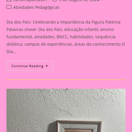
author:
published:
Post
Atividades Pedagógicas
category:
Dia dos Pais: Celebrando a Importância da Figura Paterna
Palavras-chave: Dia dos Pais, educação infantil, ensino
fundamental, atividades, BNCC, habilidades, sequência
didática, campos de experiências, áreas do conhecimento O
Dia…
Cartão
Continue Reading
Lembrança
Para
O
Dia
Dos
Pais
|
Dia
Dos
Pais:
Celebrando
A
Importância
Da
Figura
Paterna