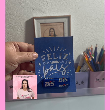
Dia
Dos
Pais:
Celebrando
A
Importância
Da
Figura
Paterna