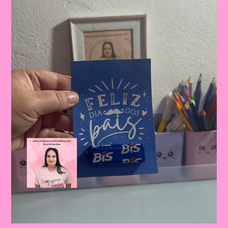
Celebrando
A
Importância
Da
Figura
Paterna