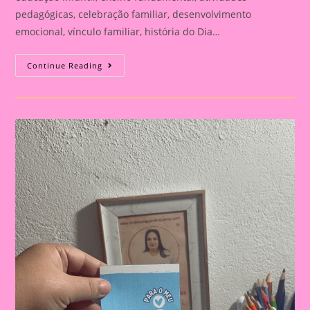
pedagógicas, celebração familiar, desenvolvimento
emocional, vínculo familiar, história do Dia…
Atividade
Continue Reading
Para
O
Dia
Dos
Pais|
Dia
Dos
Pais:
Celebração
E
Aprendizado
Na
Educação
Infantil
E
Fundamental