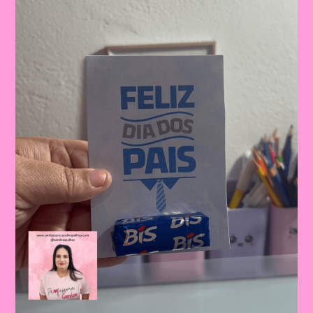
Dos
Pais:
Celebrando
A
Importância
Da
Figura
Paterna