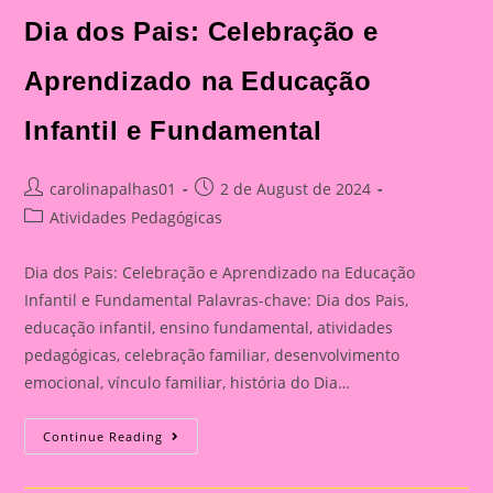
Celebração
E
Dia dos Pais: Celebração e
Aprendizado
Na
Educação
Aprendizado na Educação
Infantil
E
Fundamental
Infantil e Fundamental
Post
Post
carolinapalhas01
2 de August de 2024
author:
published:
Post
Atividades Pedagógicas
category:
Dia dos Pais: Celebração e Aprendizado na Educação
Infantil e Fundamental Palavras-chave: Dia dos Pais,
educação infantil, ensino fundamental, atividades
pedagógicas, celebração familiar, desenvolvimento
emocional, vínculo familiar, história do Dia…
Atividade
Continue Reading
Para
O
Dia