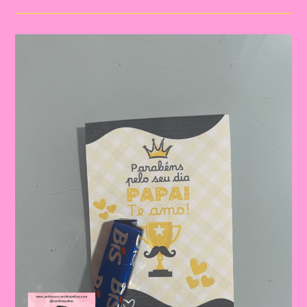
Para
O
Dia
Dos
Pais
|
Dia
Dos
Pais:
Celebrando
A
Importância
Da
Figura
Paterna