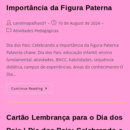
Importância da Figura Paterna
Post
Post
carolinapalhas01
10 de August de 2024
author:
published:
Post
Atividades Pedagógicas
category:
Dia dos Pais: Celebrando a Importância da Figura Paterna
Palavras-chave: Dia dos Pais, educação infantil, ensino
fundamental, atividades, BNCC, habilidades, sequência
didática, campos de experiências, áreas do conhecimento O
Dia…
Cartão
Continue Reading
Lembrança
Para
O
Dia
Dos
Pais
Cartão Lembrança para o Dia dos
|
Dia
Dos
Pais: