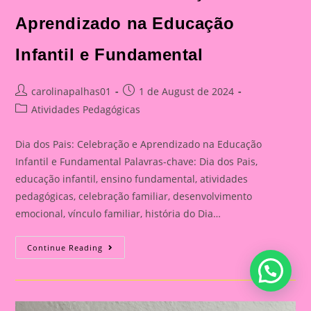
Aprendizado na Educação
Infantil e Fundamental
Post
Post
carolinapalhas01
1 de August de 2024
author:
published:
Post
Atividades Pedagógicas
category:
Dia dos Pais: Celebração e Aprendizado na Educação
Infantil e Fundamental Palavras-chave: Dia dos Pais,
educação infantil, ensino fundamental, atividades
pedagógicas, celebração familiar, desenvolvimento
emocional, vínculo familiar, história do Dia…
Atividade
Continue Reading
Para
O
Dia
Dos
Pais|
Dia