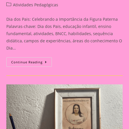
author:
published:
Post
Atividades Pedagógicas
category:
Dia dos Pais: Celebrando a Importância da Figura Paterna
Palavras-chave: Dia dos Pais, educação infantil, ensino
fundamental, atividades, BNCC, habilidades, sequência
didática, campos de experiências, áreas do conhecimento O
Dia…
Cartão
Continue Reading
Lembrança
Para
O
Dia
Dos
Pais
|
Dia
Dos
Pais:
Celebrando
A
Importância
Da
Figura
Paterna