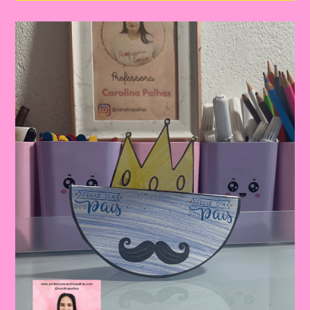
Dia
Dos
Pais
|
Dia
Dos
Pais:
Celebrando
A
Importância
Da
Figura
Paterna