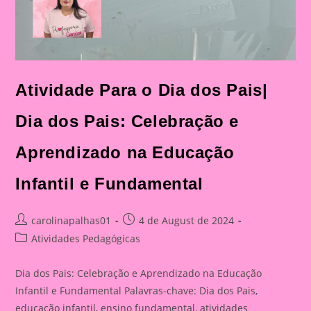
Atividade Para o Dia dos Pais|
Dia dos Pais: Celebração e
Aprendizado na Educação
Infantil e Fundamental
Post
Post
carolinapalhas01
4 de August de 2024
author:
published:
Post
Atividades Pedagógicas
category:
Dia dos Pais: Celebração e Aprendizado na Educação
Infantil e Fundamental Palavras-chave: Dia dos Pais,
educação infantil, ensino fundamental, atividades