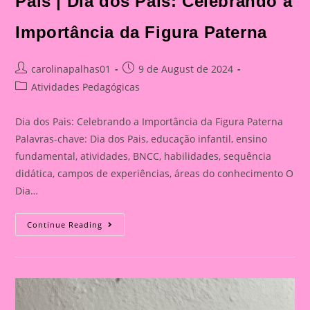
Pais | Dia dos Pais: Celebrando a
Celebrando
A
Importância
Importância da Figura Paterna
Da
Figura
Paterna
Post
Post
carolinapalhas01
9 de August de 2024
author:
published:
Post
Atividades Pedagógicas
category:
Dia dos Pais: Celebrando a Importância da Figura Paterna
Palavras-chave: Dia dos Pais, educação infantil, ensino
fundamental, atividades, BNCC, habilidades, sequência
didática, campos de experiências, áreas do conhecimento O
Dia…
Cartão
Continue Reading
Lembrança
Para
O
Dia
Dos
Pais
|
Dia