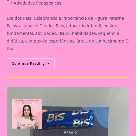
author:
published:
Post
Atividades Pedagógicas
category:
Dia dos Pais: Celebrando a Importância da Figura Paterna
Palavras-chave: Dia dos Pais, educação infantil, ensino
fundamental, atividades, BNCC, habilidades, sequência
didática, campos de experiências, áreas do conhecimento O
Dia…
Cartão
Continue Reading
Lembrança
Para
O
Dia
Dos
Pais
|
Dia
Dos
Pais:
Celebrando
A
Importância
Da
Figura
Paterna