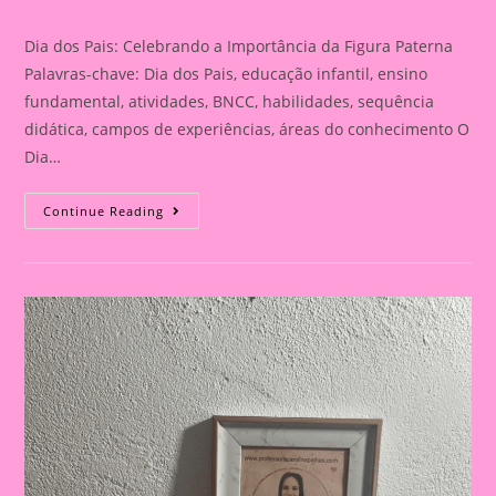
category:
Dia dos Pais: Celebrando a Importância da Figura Paterna
Palavras-chave: Dia dos Pais, educação infantil, ensino
fundamental, atividades, BNCC, habilidades, sequência
didática, campos de experiências, áreas do conhecimento O
Dia…
Cartão
Continue Reading
Lembrança
Para
O
Dia
Dos
Pais
|
Dia
Dos
Pais:
Celebrando
A
Importância
Da
Figura
Paterna