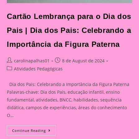
Cartão Lembrança para o Dia dos
Pais | Dia dos Pais: Celebrando a
Importância da Figura Paterna
Post
Post
carolinapalhas01
8 de August de 2024
author:
published:
Post
Atividades Pedagógicas
category:
Dia dos Pais: Celebrando a Importância da Figura Paterna
Palavras-chave: Dia dos Pais, educação infantil, ensino
fundamental, atividades, BNCC, habilidades, sequência
didática, campos de experiências, áreas do conhecimento
O…
Cartão
Continue Reading
Lembrança