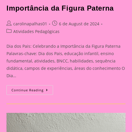
Importância da Figura Paterna
Post
Post
carolinapalhas01
6 de August de 2024
author:
published:
Post
Atividades Pedagógicas
category:
Dia dos Pais: Celebrando a Importância da Figura Paterna
Palavras-chave: Dia dos Pais, educação infantil, ensino
fundamental, atividades, BNCC, habilidades, sequência
didática, campos de experiências, áreas do conhecimento O
Dia…
Cartão
Continue Reading
Lembrança
Para
O
Dia
Dos
Pais
|
Dia
Dos
Pais: