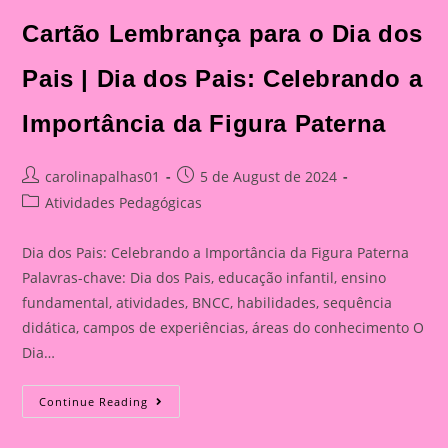
Cartão Lembrança para o Dia dos
Pais | Dia dos Pais: Celebrando a
Importância da Figura Paterna
Post
Post
carolinapalhas01
5 de August de 2024
author:
published:
Post
Atividades Pedagógicas
category:
Dia dos Pais: Celebrando a Importância da Figura Paterna
Palavras-chave: Dia dos Pais, educação infantil, ensino
fundamental, atividades, BNCC, habilidades, sequência
didática, campos de experiências, áreas do conhecimento O
Dia…
Cartão
Continue Reading
Lembrança
Para
O