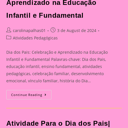
Aprendizado na Educação
Infantil e Fundamental
Post
Post
carolinapalhas01
3 de August de 2024
author:
published:
Post
Atividades Pedagógicas
category:
Dia dos Pais: Celebração e Aprendizado na Educação
Infantil e Fundamental Palavras-chave: Dia dos Pais,
educação infantil, ensino fundamental, atividades
pedagógicas, celebração familiar, desenvolvimento
emocional, vínculo familiar, história do Dia…
Catão
Continue Reading
Para
O
Dia
Dos
Pais|
Dia
Atividade Para o Dia dos Pais|
Dos
Pais: