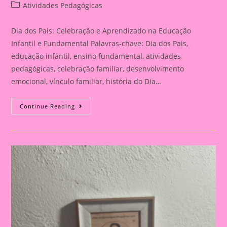
author:
published:
Post
Atividades Pedagógicas
category:
Dia dos Pais: Celebração e Aprendizado na Educação
Infantil e Fundamental Palavras-chave: Dia dos Pais,
educação infantil, ensino fundamental, atividades
pedagógicas, celebração familiar, desenvolvimento
emocional, vínculo familiar, história do Dia…
Atividade
Continue Reading
Para
O
Dia
Dos
Pais|
Dia
Dos
Pais:
Celebração
E
Aprendizado
Na
Educação
Infantil
E
Fundamental