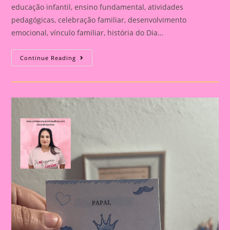
educação infantil, ensino fundamental, atividades
pedagógicas, celebração familiar, desenvolvimento
emocional, vínculo familiar, história do Dia…
Atividade
Continue Reading
Para
O
Dia
Dos
Pais|
Dia
Dos
Pais:
Celebração
E
Aprendizado
Na
Educação
Infantil
E
Fundamental