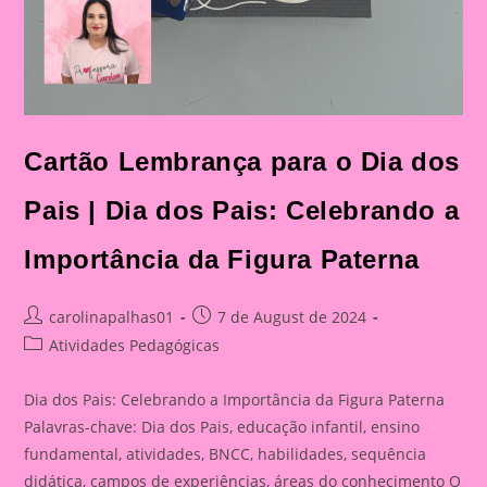
Cartão Lembrança para o Dia dos
Pais | Dia dos Pais: Celebrando a
Importância da Figura Paterna
Post
Post
carolinapalhas01
7 de August de 2024
author:
published:
Post
Atividades Pedagógicas
category:
Dia dos Pais: Celebrando a Importância da Figura Paterna
Palavras-chave: Dia dos Pais, educação infantil, ensino
fundamental, atividades, BNCC, habilidades, sequência
didática, campos de experiências, áreas do conhecimento O