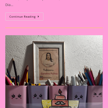
Dia…
Cartão
Continue Reading
Lembrança
Para
O
Dia
Dos
Pais
|
Dia
Dos
Pais:
Celebrando
A
Importância
Da
Figura
Paterna