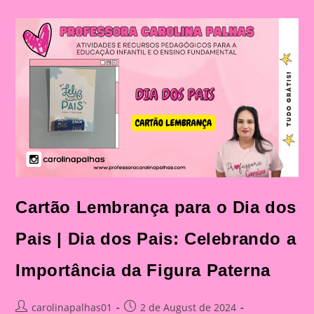
Dos
Pais|
Dia
Dos
Pais:
Celebração
E
Aprendizado
Na
Educação
Infantil
E
Fundamental
Cartão Lembrança para o Dia dos
Pais | Dia dos Pais: Celebrando a
Importância da Figura Paterna
Post
Post
carolinapalhas01
2 de August de 2024