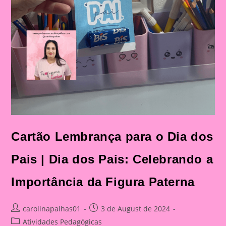
Cartão Lembrança para o Dia dos
Pais | Dia dos Pais: Celebrando a
Importância da Figura Paterna
Post
Post
carolinapalhas01
3 de August de 2024
author:
published:
Post
Atividades Pedagógicas