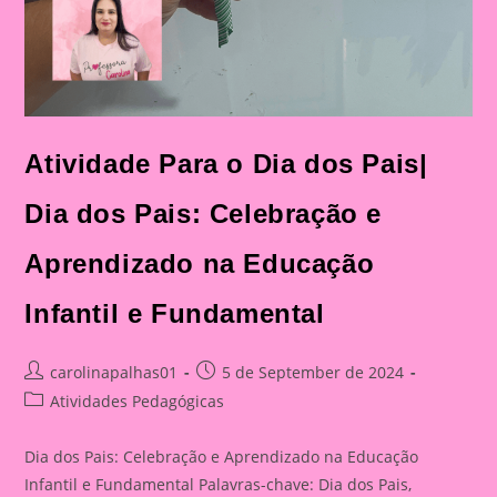
Atividade Para o Dia dos Pais|
Dia dos Pais: Celebração e
Aprendizado na Educação
Infantil e Fundamental
Post
Post
carolinapalhas01
5 de September de 2024
author:
published:
Post
Atividades Pedagógicas
category:
Dia dos Pais: Celebração e Aprendizado na Educação
Infantil e Fundamental Palavras-chave: Dia dos Pais,