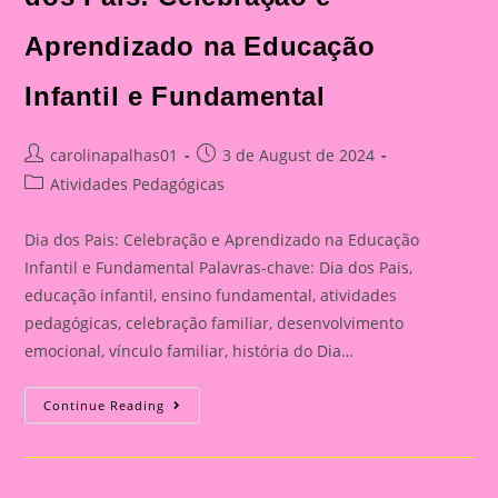
Aprendizado na Educação
Infantil e Fundamental
Post
Post
carolinapalhas01
3 de August de 2024
author:
published:
Post
Atividades Pedagógicas
category:
Dia dos Pais: Celebração e Aprendizado na Educação
Infantil e Fundamental Palavras-chave: Dia dos Pais,
educação infantil, ensino fundamental, atividades
pedagógicas, celebração familiar, desenvolvimento
emocional, vínculo familiar, história do Dia…
Catão
Continue Reading
Para
O
Dia
Dos
Pais|