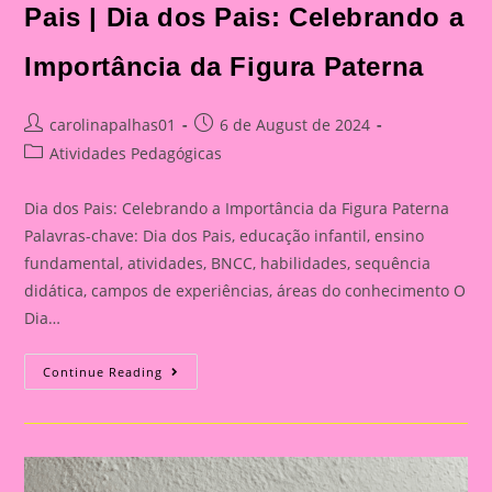
Pais | Dia dos Pais: Celebrando a
Importância da Figura Paterna
Post
Post
carolinapalhas01
6 de August de 2024
author:
published:
Post
Atividades Pedagógicas
category:
Dia dos Pais: Celebrando a Importância da Figura Paterna
Palavras-chave: Dia dos Pais, educação infantil, ensino
fundamental, atividades, BNCC, habilidades, sequência
didática, campos de experiências, áreas do conhecimento O
Dia…
Cartão
Continue Reading
Lembrança
Para
O
Dia
Dos
Pais
|