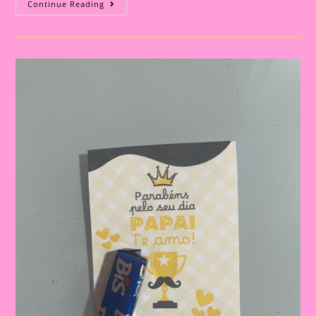
Cartão
Continue Reading
Lembrança
Para
O
Dia
Dos
Pais
|
Dia
Dos
Pais:
Celebrando
A
Importância
Da
Figura
Paterna