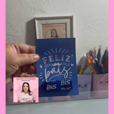
Dia
Dos
Pais:
Celebrando
A
Importância
Da
Figura
Paterna