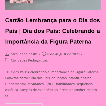
Cartão Lembrança para o Dia dos
Pais | Dia dos Pais: Celebrando a
Importância da Figura Paterna
Post
Post
carolinapalhas01
8 de August de 2024
author:
published:
Post
Atividades Pedagógicas
category:
Dia dos Pais: Celebrando a Importância da Figura Paterna
Palavras-chave: Dia dos Pais, educação infantil, ensino
fundamental, atividades, BNCC, habilidades, sequência
didática, campos de experiências, áreas do conhecimento
O…