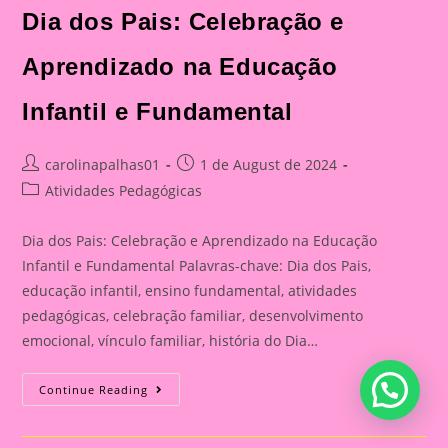
Dia dos Pais: Celebração e
Aprendizado na Educação
Infantil e Fundamental
Post
Post
carolinapalhas01
1 de August de 2024
author:
published:
Post
Atividades Pedagógicas
category:
Dia dos Pais: Celebração e Aprendizado na Educação
Infantil e Fundamental Palavras-chave: Dia dos Pais,
educação infantil, ensino fundamental, atividades
pedagógicas, celebração familiar, desenvolvimento
emocional, vínculo familiar, história do Dia…
Atividade
Continue Reading
Para
O
Dia
Dos