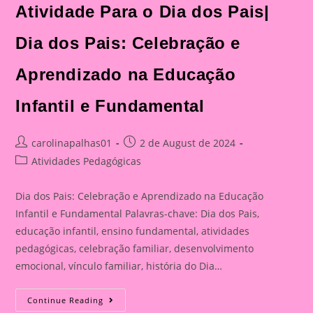
Dia
Atividade Para o Dia dos Pais|
Dos
Pais:
Celebração
E
Dia dos Pais: Celebração e
Aprendizado
Na
Educação
Aprendizado na Educação
Infantil
E
Fundamental
Infantil e Fundamental
Post
Post
carolinapalhas01
2 de August de 2024
author:
published:
Post
Atividades Pedagógicas
category:
Dia dos Pais: Celebração e Aprendizado na Educação
Infantil e Fundamental Palavras-chave: Dia dos Pais,
educação infantil, ensino fundamental, atividades
pedagógicas, celebração familiar, desenvolvimento
emocional, vínculo familiar, história do Dia…
Atividade
Continue Reading
Para