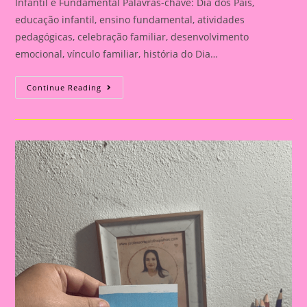
Infantil e Fundamental Palavras-chave: Dia dos Pais,
educação infantil, ensino fundamental, atividades
pedagógicas, celebração familiar, desenvolvimento
emocional, vínculo familiar, história do Dia…
Atividade
Continue Reading
Para
O
Dia
Dos
Pais|
Dia
Dos
Pais:
Celebração
E
Aprendizado
Na
Educação
Infantil
E
Fundamental