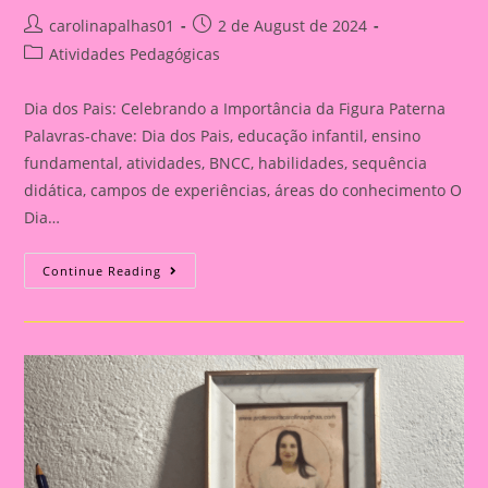
Post
Post
carolinapalhas01
2 de August de 2024
author:
published:
Post
Atividades Pedagógicas
category:
Dia dos Pais: Celebrando a Importância da Figura Paterna
Palavras-chave: Dia dos Pais, educação infantil, ensino
fundamental, atividades, BNCC, habilidades, sequência
didática, campos de experiências, áreas do conhecimento O
Dia…
Cartão
Continue Reading
Lembrança
Para
O
Dia
Dos
Pais
|
Dia
Dos
Pais:
Celebrando
A
Importância
Da