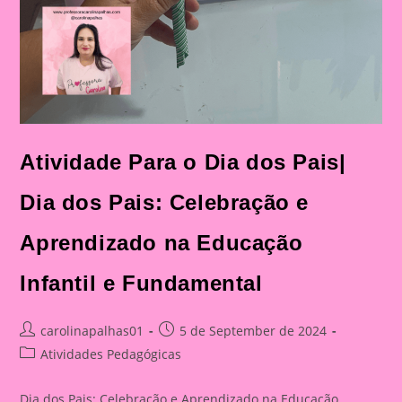
Atividade Para o Dia dos Pais|
Dia dos Pais: Celebração e
Aprendizado na Educação
Infantil e Fundamental
Post
Post
carolinapalhas01
5 de September de 2024
author:
published:
Post
Atividades Pedagógicas
category:
Dia dos Pais: Celebração e Aprendizado na Educação