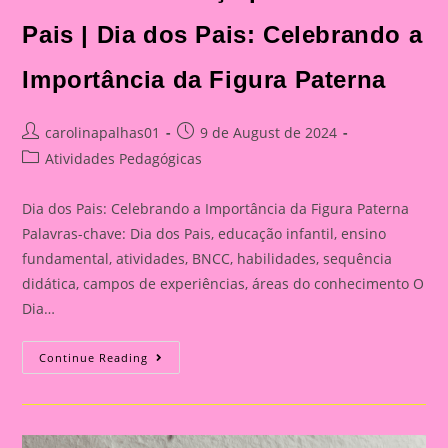
Dia
Dos
Pais:
Pais | Dia dos Pais: Celebrando a
Celebrando
A
Importância
Importância da Figura Paterna
Da
Figura
Paterna
Post
Post
carolinapalhas01
9 de August de 2024
author:
published:
Post
Atividades Pedagógicas
category:
Dia dos Pais: Celebrando a Importância da Figura Paterna
Palavras-chave: Dia dos Pais, educação infantil, ensino
fundamental, atividades, BNCC, habilidades, sequência
didática, campos de experiências, áreas do conhecimento O
Dia…
Cartão
Continue Reading
Lembrança
Para
O
Dia
Dos
Pais