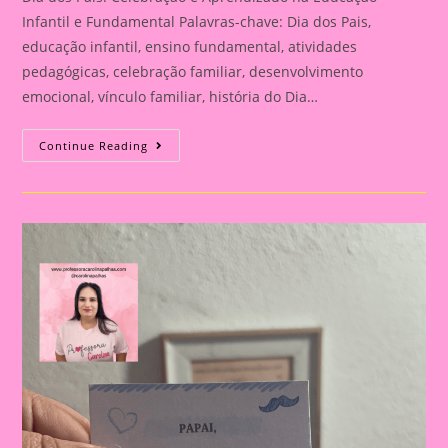
Infantil e Fundamental Palavras-chave: Dia dos Pais,
educação infantil, ensino fundamental, atividades
pedagógicas, celebração familiar, desenvolvimento
emocional, vínculo familiar, história do Dia…
Atividade
Continue Reading
Para
O
Dia
Dos
Pais|
Dia
Dos
Pais:
Celebração
E
Aprendizado
Na
Educação
Infantil
E
Fundamental