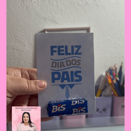
|
Dia
Dos
Pais:
Celebrando
A
Importância
Da
Figura
Paterna