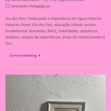
author:
published:
Post
Atividades Pedagógicas
category:
Dia dos Pais: Celebrando a Importância da Figura Paterna
Palavras-chave: Dia dos Pais, educação infantil, ensino
fundamental, atividades, BNCC, habilidades, sequência
didática, campos de experiências, áreas do conhecimento O
Dia…
Cartão
Continue Reading
Lembrança
Para
O
Dia
Dos
Pais
|
Dia
Dos
Pais:
Celebrando
A
Importância
Da
Figura
Paterna