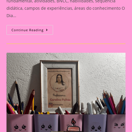
fundamental, atividades, BNCC, habilidades, sequência
didática, campos de experiências, áreas do conhecimento O
Dia…
Cartão
Continue Reading
Lembrança
Para
O
Dia
Dos
Pais
|
Dia
Dos
Pais:
Celebrando
A
Importância
Da
Figura
Paterna