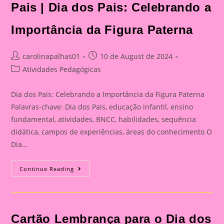
Pais | Dia dos Pais: Celebrando a
Importância da Figura Paterna
Post
Post
carolinapalhas01
10 de August de 2024
author:
published:
Post
Atividades Pedagógicas
category:
Dia dos Pais: Celebrando a Importância da Figura Paterna
Palavras-chave: Dia dos Pais, educação infantil, ensino
fundamental, atividades, BNCC, habilidades, sequência
didática, campos de experiências, áreas do conhecimento O
Dia…
Cartão
Continue Reading
Lembrança
Para
O
Dia
Dos
Pais
Cartão Lembrança para o Dia dos
|