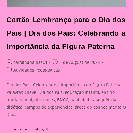
Cartão Lembrança para o Dia dos
Pais | Dia dos Pais: Celebrando a
Importância da Figura Paterna
Post
Post
carolinapalhas01
5 de August de 2024
author:
published:
Post
Atividades Pedagógicas
category:
Dia dos Pais: Celebrando a Importância da Figura Paterna
Palavras-chave: Dia dos Pais, educação infantil, ensino
fundamental, atividades, BNCC, habilidades, sequência
didática, campos de experiências, áreas do conhecimento O
Dia…
Cartão
Continue Reading