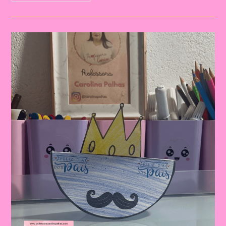
Lembrança
Para
O
Dia
Dos
Pais
|
Dia
Dos
Pais:
Celebrando
A
Importância
Da
Figura
Paterna