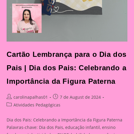
Cartão Lembrança para o Dia dos
Pais | Dia dos Pais: Celebrando a
Importância da Figura Paterna
Post
Post
carolinapalhas01
7 de August de 2024
author:
published:
Post
Atividades Pedagógicas
category:
Dia dos Pais: Celebrando a Importância da Figura Paterna
Palavras-chave: Dia dos Pais, educação infantil, ensino