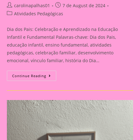
Post
Post
carolinapalhas01
7 de August de 2024
author:
published:
Post
Atividades Pedagógicas
category:
Dia dos Pais: Celebração e Aprendizado na Educação
Infantil e Fundamental Palavras-chave: Dia dos Pais,
educação infantil, ensino fundamental, atividades
pedagógicas, celebração familiar, desenvolvimento
emocional, vínculo familiar, história do Dia…
Atividade
Continue Reading
Para
O
Dia
Dos
Pais|
Dia
Dos
Pais:
Celebração
E
Aprendizado
Na
Educação
Infantil