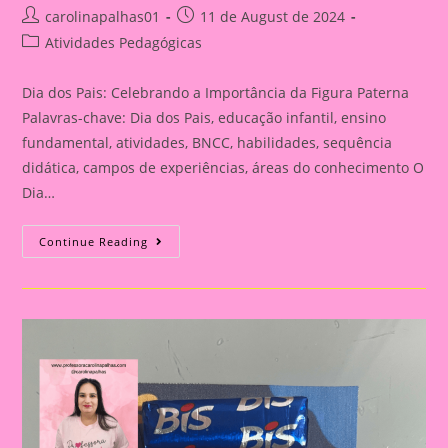
Post
Post
carolinapalhas01
11 de August de 2024
author:
published:
Post
Atividades Pedagógicas
category:
Dia dos Pais: Celebrando a Importância da Figura Paterna
Palavras-chave: Dia dos Pais, educação infantil, ensino
fundamental, atividades, BNCC, habilidades, sequência
didática, campos de experiências, áreas do conhecimento O
Dia…
Cartão
Continue Reading
Lembrança
Para
O
Dia
Dos
Pais
|
Dia
Dos
Pais:
Celebrando
A
Importância
Da