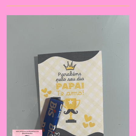
Para
O
Dia
Dos
Pais
|
Dia
Dos
Pais:
Celebrando
A
Importância
Da
Figura
Paterna