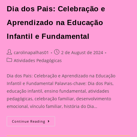
Celebração
E
Dia dos Pais: Celebração e
Aprendizado
Na
Educação
Aprendizado na Educação
Infantil
E
Fundamental
Infantil e Fundamental
Post
Post
carolinapalhas01
2 de August de 2024
author:
published:
Post
Atividades Pedagógicas
category:
Dia dos Pais: Celebração e Aprendizado na Educação
Infantil e Fundamental Palavras-chave: Dia dos Pais,
educação infantil, ensino fundamental, atividades
pedagógicas, celebração familiar, desenvolvimento
emocional, vínculo familiar, história do Dia…
Atividade
Continue Reading
Para
O
Dia