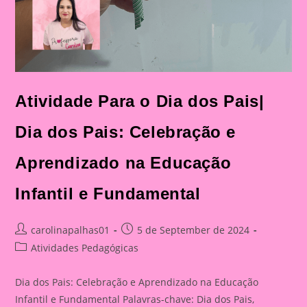
Atividade Para o Dia dos Pais|
Dia dos Pais: Celebração e
Aprendizado na Educação
Infantil e Fundamental
Post
Post
carolinapalhas01
5 de September de 2024
author:
published:
Post
Atividades Pedagógicas
category:
Dia dos Pais: Celebração e Aprendizado na Educação
Infantil e Fundamental Palavras-chave: Dia dos Pais,