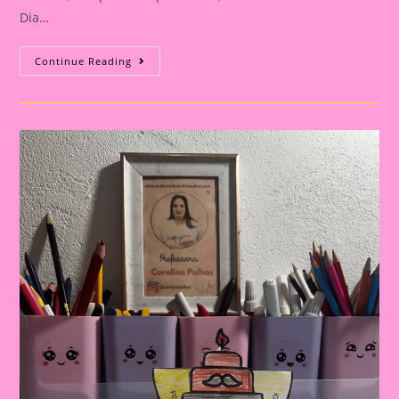
Dia…
Cartão
Continue Reading
Lembrança
Para
O
Dia
Dos
Pais
|
Dia
Dos
Pais:
Celebrando
A
Importância
Da
Figura
Paterna