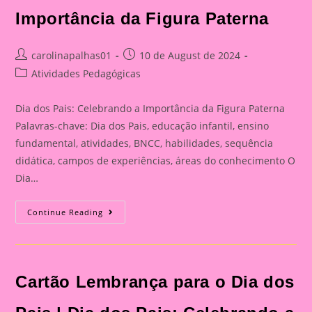
Importância da Figura Paterna
Post
Post
carolinapalhas01
10 de August de 2024
author:
published:
Post
Atividades Pedagógicas
category:
Dia dos Pais: Celebrando a Importância da Figura Paterna
Palavras-chave: Dia dos Pais, educação infantil, ensino
fundamental, atividades, BNCC, habilidades, sequência
didática, campos de experiências, áreas do conhecimento O
Dia…
Cartão
Continue Reading
Lembrança
Para
O
Dia
Dos
Pais
Cartão Lembrança para o Dia dos
|
Dia
Dos
Pais: