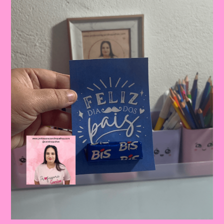
Celebrando
A
Importância
Da
Figura
Paterna