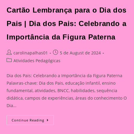
Cartão Lembrança para o Dia dos
Pais | Dia dos Pais: Celebrando a
Importância da Figura Paterna
Post
Post
carolinapalhas01
5 de August de 2024
author:
published:
Post
Atividades Pedagógicas
category:
Dia dos Pais: Celebrando a Importância da Figura Paterna
Palavras-chave: Dia dos Pais, educação infantil, ensino
fundamental, atividades, BNCC, habilidades, sequência
didática, campos de experiências, áreas do conhecimento O
Dia…
Cartão
Continue Reading
Lembrança
Para
O