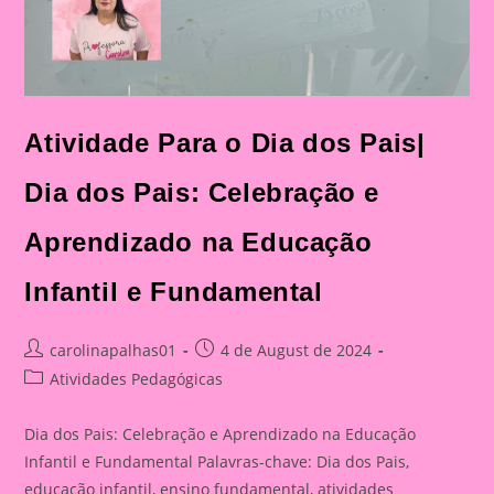
Atividade Para o Dia dos Pais|
Dia dos Pais: Celebração e
Aprendizado na Educação
Infantil e Fundamental
Post
Post
carolinapalhas01
4 de August de 2024
author:
published:
Post
Atividades Pedagógicas
category:
Dia dos Pais: Celebração e Aprendizado na Educação
Infantil e Fundamental Palavras-chave: Dia dos Pais,
educação infantil, ensino fundamental, atividades