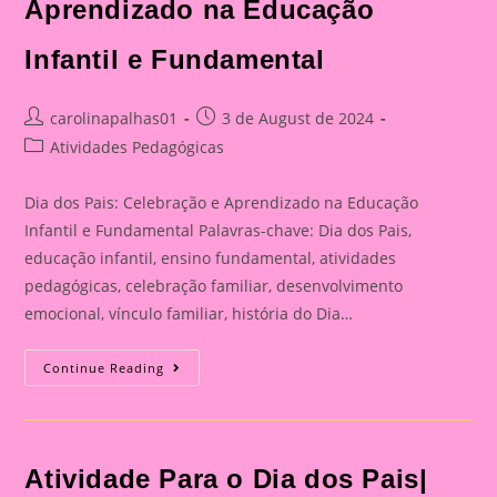
Aprendizado na Educação
Infantil e Fundamental
Post
Post
carolinapalhas01
3 de August de 2024
author:
published:
Post
Atividades Pedagógicas
category:
Dia dos Pais: Celebração e Aprendizado na Educação
Infantil e Fundamental Palavras-chave: Dia dos Pais,
educação infantil, ensino fundamental, atividades
pedagógicas, celebração familiar, desenvolvimento
emocional, vínculo familiar, história do Dia…
Catão
Continue Reading
Para
O
Dia
Dos
Pais|
Dia
Atividade Para o Dia dos Pais|
Dos
Pais: