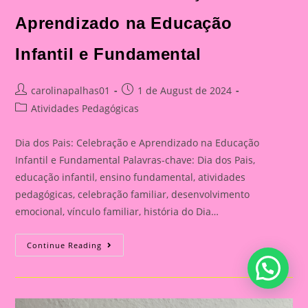
Aprendizado na Educação
Infantil e Fundamental
Post
Post
carolinapalhas01
1 de August de 2024
author:
published:
Post
Atividades Pedagógicas
category:
Dia dos Pais: Celebração e Aprendizado na Educação
Infantil e Fundamental Palavras-chave: Dia dos Pais,
educação infantil, ensino fundamental, atividades
pedagógicas, celebração familiar, desenvolvimento
emocional, vínculo familiar, história do Dia…
Atividade
Continue Reading
Para
O
Dia
Dos
Pais|
Dia