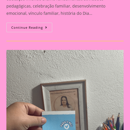
pedagógicas, celebração familiar, desenvolvimento
emocional, vínculo familiar, história do Dia…
Atividade
Continue Reading
Para
O
Dia
Dos
Pais|
Dia
Dos
Pais:
Celebração
E
Aprendizado
Na
Educação
Infantil
E
Fundamental