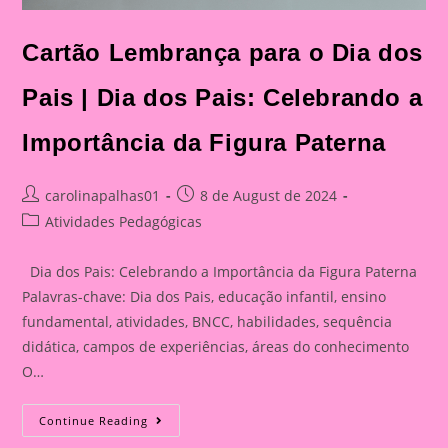
Cartão Lembrança para o Dia dos
Pais | Dia dos Pais: Celebrando a
Importância da Figura Paterna
Post
Post
carolinapalhas01
8 de August de 2024
author:
published:
Post
Atividades Pedagógicas
category:
Dia dos Pais: Celebrando a Importância da Figura Paterna
Palavras-chave: Dia dos Pais, educação infantil, ensino
fundamental, atividades, BNCC, habilidades, sequência
didática, campos de experiências, áreas do conhecimento
O…
Cartão
Continue Reading
Lembrança