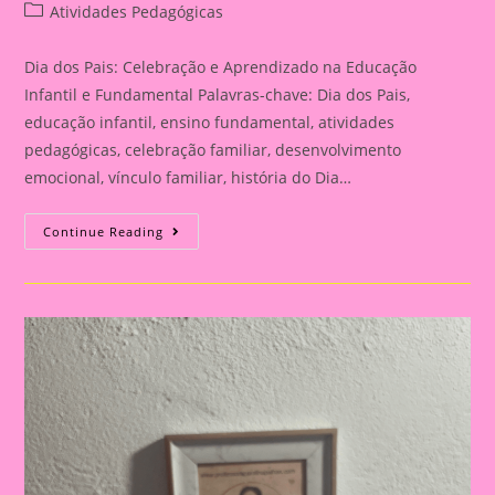
author:
published:
Post
Atividades Pedagógicas
category:
Dia dos Pais: Celebração e Aprendizado na Educação
Infantil e Fundamental Palavras-chave: Dia dos Pais,
educação infantil, ensino fundamental, atividades
pedagógicas, celebração familiar, desenvolvimento
emocional, vínculo familiar, história do Dia…
Atividade
Continue Reading
Para
O
Dia
Dos
Pais|
Dia
Dos
Pais:
Celebração
E
Aprendizado
Na
Educação
Infantil
E
Fundamental