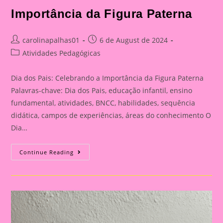
Importância da Figura Paterna
Post
Post
carolinapalhas01
6 de August de 2024
author:
published:
Post
Atividades Pedagógicas
category:
Dia dos Pais: Celebrando a Importância da Figura Paterna
Palavras-chave: Dia dos Pais, educação infantil, ensino
fundamental, atividades, BNCC, habilidades, sequência
didática, campos de experiências, áreas do conhecimento O
Dia…
Cartão
Continue Reading
Lembrança
Para
O
Dia
Dos
Pais
|
Dia
Dos
Pais: