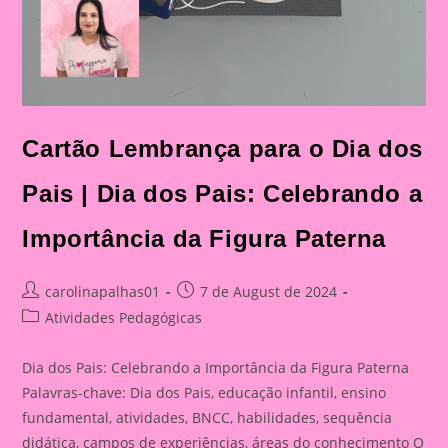
Cartão Lembrança para o Dia dos
Pais | Dia dos Pais: Celebrando a
Importância da Figura Paterna
Post
Post
carolinapalhas01
7 de August de 2024
author:
published:
Post
Atividades Pedagógicas
category:
Dia dos Pais: Celebrando a Importância da Figura Paterna
Palavras-chave: Dia dos Pais, educação infantil, ensino
fundamental, atividades, BNCC, habilidades, sequência
didática, campos de experiências, áreas do conhecimento O