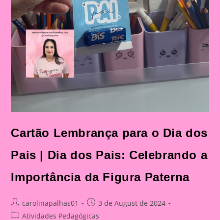
Cartão Lembrança para o Dia dos
Pais | Dia dos Pais: Celebrando a
Importância da Figura Paterna
Post
Post
carolinapalhas01
3 de August de 2024
author:
published:
Post
Atividades Pedagógicas