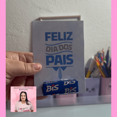
Dos
Pais:
Celebrando
A
Importância
Da
Figura
Paterna