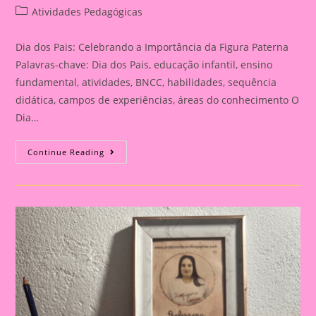
author:
published:
Post
Atividades Pedagógicas
category:
Dia dos Pais: Celebrando a Importância da Figura Paterna
Palavras-chave: Dia dos Pais, educação infantil, ensino
fundamental, atividades, BNCC, habilidades, sequência
didática, campos de experiências, áreas do conhecimento O
Dia…
Cartão
Continue Reading
Lembrança
Para
O
Dia
Dos
Pais
|
Dia
Dos
Pais:
Celebrando
A
Importância
Da
Figura
Paterna