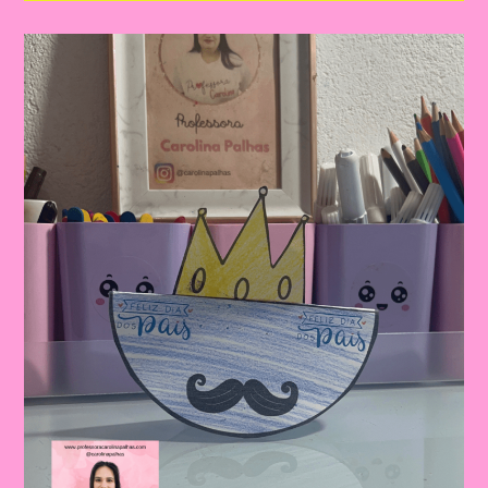
Dia
Dos
Pais
|
Dia
Dos
Pais:
Celebrando
A
Importância
Da
Figura
Paterna