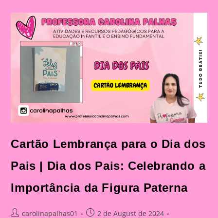
Dos
Pais|
Dia
Dos
Pais:
Celebração
E
Aprendizado
Na
Educação
Infantil
E
Fundamental
Cartão Lembrança para o Dia dos
Pais | Dia dos Pais: Celebrando a
Importância da Figura Paterna
Post
Post
carolinapalhas01
2 de August de 2024