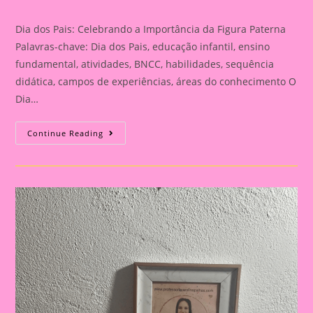
category:
Dia dos Pais: Celebrando a Importância da Figura Paterna
Palavras-chave: Dia dos Pais, educação infantil, ensino
fundamental, atividades, BNCC, habilidades, sequência
didática, campos de experiências, áreas do conhecimento O
Dia…
Cartão
Continue Reading
Lembrança
Para
O
Dia
Dos
Pais
|
Dia
Dos
Pais:
Celebrando
A
Importância
Da
Figura
Paterna