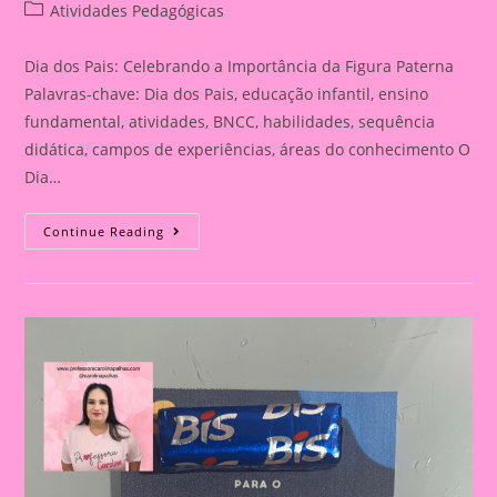
author:
published:
Post
Atividades Pedagógicas
category:
Dia dos Pais: Celebrando a Importância da Figura Paterna
Palavras-chave: Dia dos Pais, educação infantil, ensino
fundamental, atividades, BNCC, habilidades, sequência
didática, campos de experiências, áreas do conhecimento O
Dia…
Cartão
Continue Reading
Lembrança
Para
O
Dia
Dos
Pais
|
Dia
Dos
Pais:
Celebrando
A
Importância
Da
Figura
Paterna