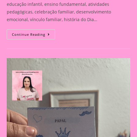
educação infantil, ensino fundamental, atividades
pedagógicas, celebração familiar, desenvolvimento
emocional, vínculo familiar, história do Dia…
Atividade
Continue Reading
Para
O
Dia
Dos
Pais|
Dia
Dos
Pais:
Celebração
E
Aprendizado
Na
Educação
Infantil
E
Fundamental