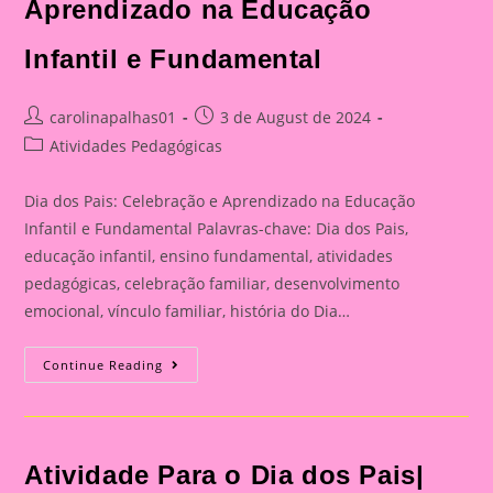
Aprendizado na Educação
Infantil e Fundamental
Post
Post
carolinapalhas01
3 de August de 2024
author:
published:
Post
Atividades Pedagógicas
category:
Dia dos Pais: Celebração e Aprendizado na Educação
Infantil e Fundamental Palavras-chave: Dia dos Pais,
educação infantil, ensino fundamental, atividades
pedagógicas, celebração familiar, desenvolvimento
emocional, vínculo familiar, história do Dia…
Catão
Continue Reading
Para
O
Dia
Dos
Pais|
Dia
Atividade Para o Dia dos Pais|
Dos
Pais: