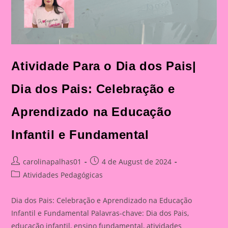
Atividade Para o Dia dos Pais|
Dia dos Pais: Celebração e
Aprendizado na Educação
Infantil e Fundamental
Post
Post
carolinapalhas01
4 de August de 2024
author:
published:
Post
Atividades Pedagógicas
category:
Dia dos Pais: Celebração e Aprendizado na Educação
Infantil e Fundamental Palavras-chave: Dia dos Pais,
educação infantil, ensino fundamental, atividades