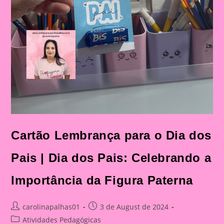
Cartão Lembrança para o Dia dos
Pais | Dia dos Pais: Celebrando a
Importância da Figura Paterna
Post
Post
carolinapalhas01
3 de August de 2024
author:
published:
Post
Atividades Pedagógicas