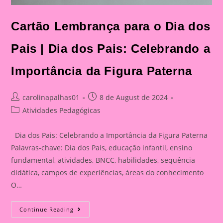
Cartão Lembrança para o Dia dos
Pais | Dia dos Pais: Celebrando a
Importância da Figura Paterna
Post
Post
carolinapalhas01
8 de August de 2024
author:
published:
Post
Atividades Pedagógicas
category:
Dia dos Pais: Celebrando a Importância da Figura Paterna
Palavras-chave: Dia dos Pais, educação infantil, ensino
fundamental, atividades, BNCC, habilidades, sequência
didática, campos de experiências, áreas do conhecimento
O…
Cartão
Continue Reading
Lembrança