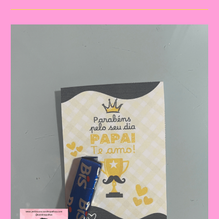
Para
O
Dia
Dos
Pais
|
Dia
Dos
Pais:
Celebrando
A
Importância
Da
Figura
Paterna