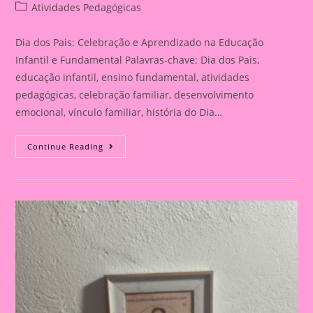
author:
published:
Post
Atividades Pedagógicas
category:
Dia dos Pais: Celebração e Aprendizado na Educação
Infantil e Fundamental Palavras-chave: Dia dos Pais,
educação infantil, ensino fundamental, atividades
pedagógicas, celebração familiar, desenvolvimento
emocional, vínculo familiar, história do Dia…
Atividade
Continue Reading
Para
O
Dia
Dos
Pais|
Dia
Dos
Pais:
Celebração
E
Aprendizado
Na
Educação
Infantil
E
Fundamental