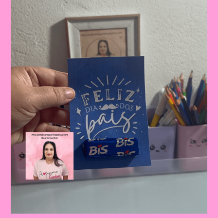
Celebrando
A
Importância
Da
Figura
Paterna