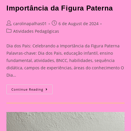
Importância da Figura Paterna
Post
Post
carolinapalhas01
6 de August de 2024
author:
published:
Post
Atividades Pedagógicas
category:
Dia dos Pais: Celebrando a Importância da Figura Paterna
Palavras-chave: Dia dos Pais, educação infantil, ensino
fundamental, atividades, BNCC, habilidades, sequência
didática, campos de experiências, áreas do conhecimento O
Dia…
Cartão
Continue Reading
Lembrança
Para
O
Dia
Dos
Pais
|
Dia
Dos
Pais: