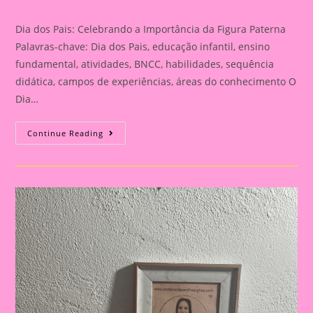
category:
Dia dos Pais: Celebrando a Importância da Figura Paterna
Palavras-chave: Dia dos Pais, educação infantil, ensino
fundamental, atividades, BNCC, habilidades, sequência
didática, campos de experiências, áreas do conhecimento O
Dia…
Cartão
Continue Reading
Lembrança
Para
O
Dia
Dos
Pais
|
Dia
Dos
Pais:
Celebrando
A
Importância
Da
Figura
Paterna