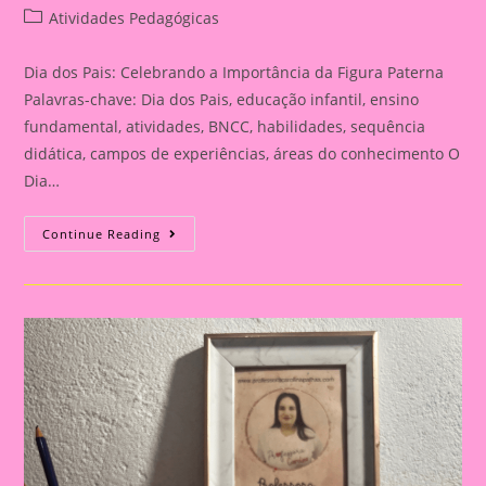
author:
published:
Post
Atividades Pedagógicas
category:
Dia dos Pais: Celebrando a Importância da Figura Paterna
Palavras-chave: Dia dos Pais, educação infantil, ensino
fundamental, atividades, BNCC, habilidades, sequência
didática, campos de experiências, áreas do conhecimento O
Dia…
Cartão
Continue Reading
Lembrança
Para
O
Dia
Dos
Pais
|
Dia
Dos
Pais:
Celebrando
A
Importância
Da
Figura
Paterna