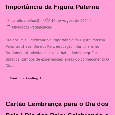
Importância da Figura Paterna
Post
Post
carolinapalhas01
10 de August de 2024
author:
published:
Post
Atividades Pedagógicas
category:
Dia dos Pais: Celebrando a Importância da Figura Paterna
Palavras-chave: Dia dos Pais, educação infantil, ensino
fundamental, atividades, BNCC, habilidades, sequência
didática, campos de experiências, áreas do conhecimento O
Dia…
Cartão
Continue Reading
Lembrança
Para
O
Dia
Dos
Pais
Cartão Lembrança para o Dia dos
|
Dia
Dos
Pais: