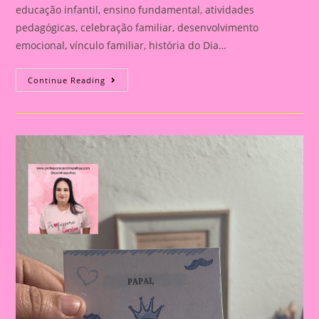
educação infantil, ensino fundamental, atividades
pedagógicas, celebração familiar, desenvolvimento
emocional, vínculo familiar, história do Dia…
Atividade
Continue Reading
Para
O
Dia
Dos
Pais|
Dia
Dos
Pais:
Celebração
E
Aprendizado
Na
Educação
Infantil
E
Fundamental