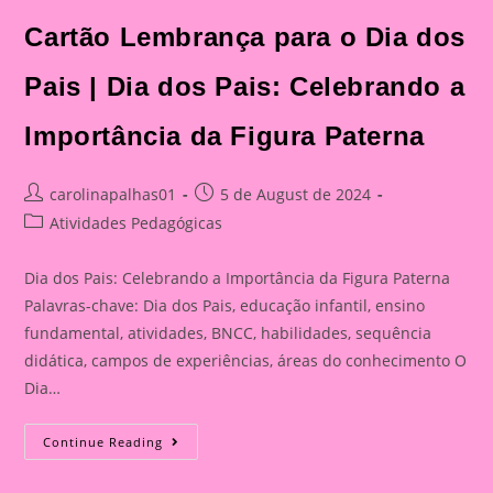
Cartão Lembrança para o Dia dos
Pais | Dia dos Pais: Celebrando a
Importância da Figura Paterna
Post
Post
carolinapalhas01
5 de August de 2024
author:
published:
Post
Atividades Pedagógicas
category:
Dia dos Pais: Celebrando a Importância da Figura Paterna
Palavras-chave: Dia dos Pais, educação infantil, ensino
fundamental, atividades, BNCC, habilidades, sequência
didática, campos de experiências, áreas do conhecimento O
Dia…
Cartão
Continue Reading
Lembrança
Para
O