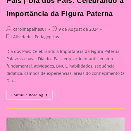
Pais | Dia dos Pais: Celebrando a
Celebrando
A
Importância
Importância da Figura Paterna
Da
Figura
Paterna
Post
Post
carolinapalhas01
9 de August de 2024
author:
published:
Post
Atividades Pedagógicas
category:
Dia dos Pais: Celebrando a Importância da Figura Paterna
Palavras-chave: Dia dos Pais, educação infantil, ensino
fundamental, atividades, BNCC, habilidades, sequência
didática, campos de experiências, áreas do conhecimento O
Dia…
Cartão
Continue Reading
Lembrança
Para
O
Dia
Dos
Pais
|
Dia