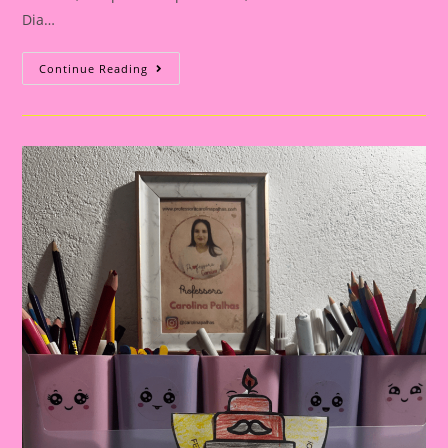
Dia…
Cartão
Continue Reading
Lembrança
Para
O
Dia
Dos
Pais
|
Dia
Dos
Pais:
Celebrando
A
Importância
Da
Figura
Paterna