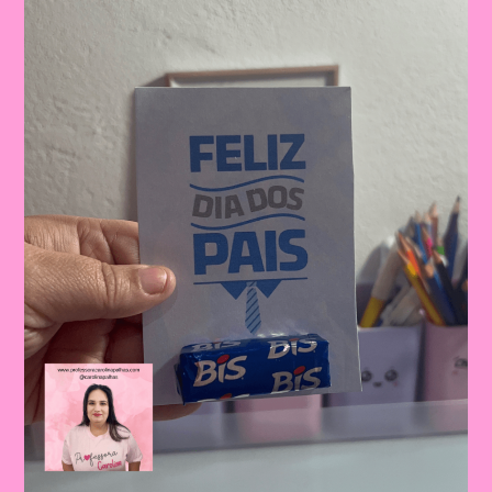
Dos
Pais:
Celebrando
A
Importância
Da
Figura
Paterna