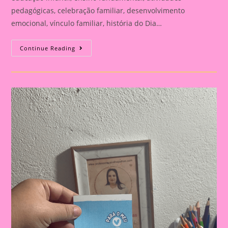
pedagógicas, celebração familiar, desenvolvimento
emocional, vínculo familiar, história do Dia…
Atividade
Continue Reading
Para
O
Dia
Dos
Pais|
Dia
Dos
Pais:
Celebração
E
Aprendizado
Na
Educação
Infantil
E
Fundamental