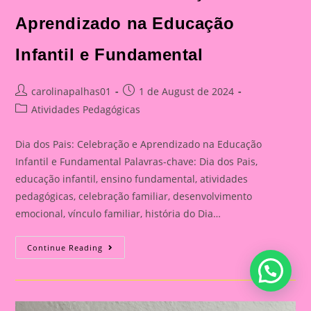
Aprendizado na Educação
Infantil e Fundamental
Post
Post
carolinapalhas01
1 de August de 2024
author:
published:
Post
Atividades Pedagógicas
category:
Dia dos Pais: Celebração e Aprendizado na Educação
Infantil e Fundamental Palavras-chave: Dia dos Pais,
educação infantil, ensino fundamental, atividades
pedagógicas, celebração familiar, desenvolvimento
emocional, vínculo familiar, história do Dia…
Atividade
Continue Reading
Para
O
Dia
Dos
Pais|
Dia