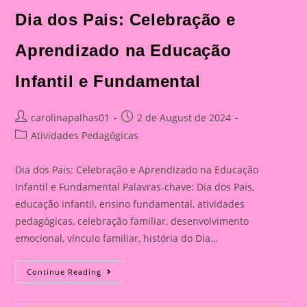
Celebração
E
Dia dos Pais: Celebração e
Aprendizado
Na
Educação
Aprendizado na Educação
Infantil
E
Fundamental
Infantil e Fundamental
Post
Post
carolinapalhas01
2 de August de 2024
author:
published:
Post
Atividades Pedagógicas
category:
Dia dos Pais: Celebração e Aprendizado na Educação
Infantil e Fundamental Palavras-chave: Dia dos Pais,
educação infantil, ensino fundamental, atividades
pedagógicas, celebração familiar, desenvolvimento
emocional, vínculo familiar, história do Dia…
Atividade
Continue Reading
Para
O
Dia