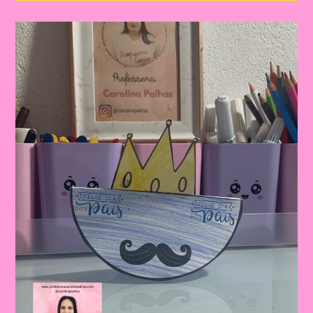
Dia
Dos
Pais
|
Dia
Dos
Pais:
Celebrando
A
Importância
Da
Figura
Paterna