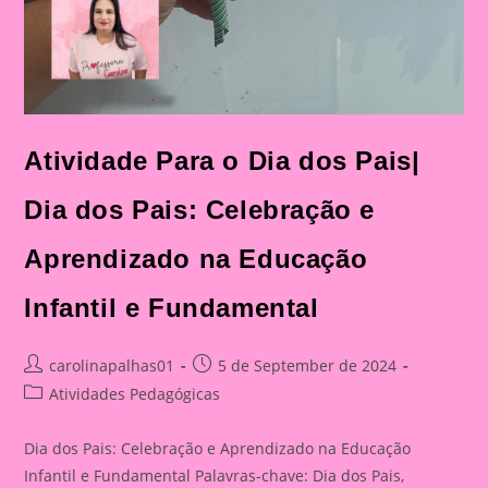
Atividade Para o Dia dos Pais|
Dia dos Pais: Celebração e
Aprendizado na Educação
Infantil e Fundamental
Post
Post
carolinapalhas01
5 de September de 2024
author:
published:
Post
Atividades Pedagógicas
category:
Dia dos Pais: Celebração e Aprendizado na Educação
Infantil e Fundamental Palavras-chave: Dia dos Pais,