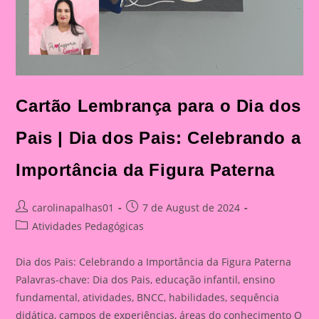
Cartão Lembrança para o Dia dos
Pais | Dia dos Pais: Celebrando a
Importância da Figura Paterna
Post
Post
carolinapalhas01
7 de August de 2024
author:
published:
Post
Atividades Pedagógicas
category:
Dia dos Pais: Celebrando a Importância da Figura Paterna
Palavras-chave: Dia dos Pais, educação infantil, ensino
fundamental, atividades, BNCC, habilidades, sequência
didática, campos de experiências, áreas do conhecimento O