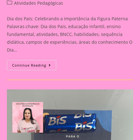
author:
published:
Post
Atividades Pedagógicas
category:
Dia dos Pais: Celebrando a Importância da Figura Paterna
Palavras-chave: Dia dos Pais, educação infantil, ensino
fundamental, atividades, BNCC, habilidades, sequência
didática, campos de experiências, áreas do conhecimento O
Dia…
Cartão
Continue Reading
Lembrança
Para
O
Dia
Dos
Pais
|
Dia
Dos
Pais:
Celebrando
A
Importância
Da
Figura
Paterna