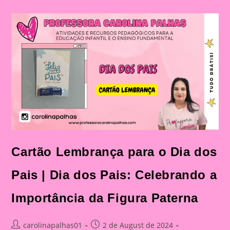
Dos
Pais|
Dia
Dos
Pais:
Celebração
E
Aprendizado
Na
Educação
Infantil
E
Fundamental
Cartão Lembrança para o Dia dos
Pais | Dia dos Pais: Celebrando a
Importância da Figura Paterna
Post
Post
carolinapalhas01
2 de August de 2024