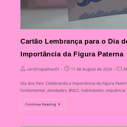
Cartão Lembrança para o Dia do
Importância da Figura Paterna
Post
Post
Post
carolinapalhas01
11 de August de 2024
A
author:
published:
categ
Dia dos Pais: Celebrando a Importância da Figura Patern
fundamental, atividades, BNCC, habilidades, sequência
Cartão
Continue Reading
Lembrança
Para
O
Dia
Dos