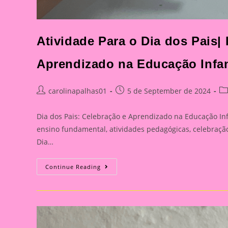
Atividade Para o Dia dos Pais|
Aprendizado na Educação Infan
Post
Post
Po
carolinapalhas01
5 de September de 2024
author:
published:
ca
Dia dos Pais: Celebração e Aprendizado na Educação Infa
ensino fundamental, atividades pedagógicas, celebração 
Dia…
Atividade
Continue Reading
Para
O
Dia
Dos
Pais|
Dia
Dos
Pais: