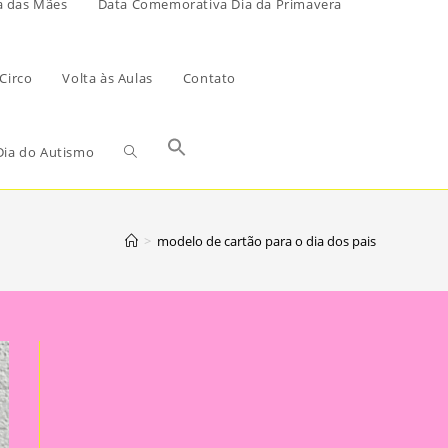
a das Mães
Data Comemorativa Dia da Primavera
Circo
Volta às Aulas
Contato
ia do Autismo
>
modelo de cartão para o dia dos pais