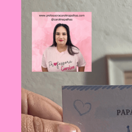
Celebração
E
Aprendizado
Na
Educação
Infantil
E
Fundamental