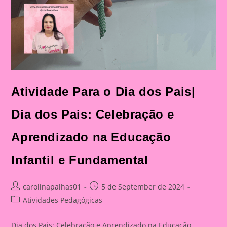
Atividade Para o Dia dos Pais|
Dia dos Pais: Celebração e
Aprendizado na Educação
Infantil e Fundamental
Post
Post
carolinapalhas01
5 de September de 2024
author:
published:
Post
Atividades Pedagógicas
category:
Dia dos Pais: Celebração e Aprendizado na Educação