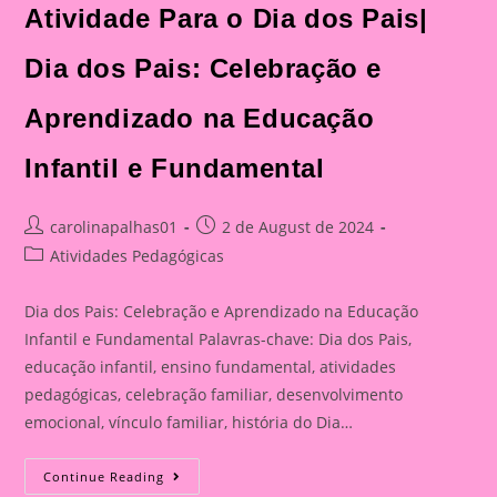
Dia
Atividade Para o Dia dos Pais|
Dos
Pais:
Celebração
E
Dia dos Pais: Celebração e
Aprendizado
Na
Educação
Aprendizado na Educação
Infantil
E
Fundamental
Infantil e Fundamental
Post
Post
carolinapalhas01
2 de August de 2024
author:
published:
Post
Atividades Pedagógicas
category:
Dia dos Pais: Celebração e Aprendizado na Educação
Infantil e Fundamental Palavras-chave: Dia dos Pais,
educação infantil, ensino fundamental, atividades
pedagógicas, celebração familiar, desenvolvimento
emocional, vínculo familiar, história do Dia…
Atividade
Continue Reading
Para