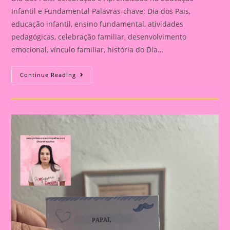
Infantil e Fundamental Palavras-chave: Dia dos Pais,
educação infantil, ensino fundamental, atividades
pedagógicas, celebração familiar, desenvolvimento
emocional, vínculo familiar, história do Dia…
Atividade
Continue Reading
Para
O
Dia
Dos
Pais|
Dia
Dos
Pais:
Celebração
E
Aprendizado
Na
Educação
Infantil
E
Fundamental