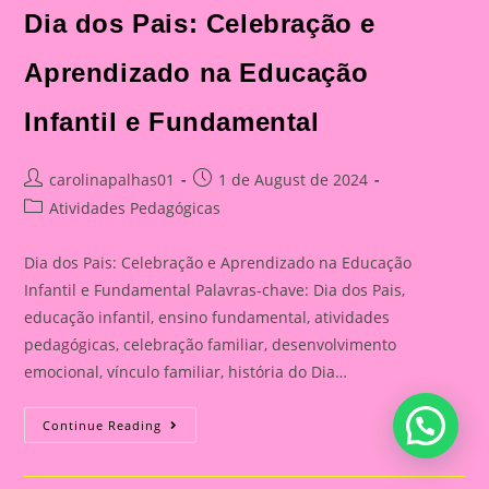
Dia dos Pais: Celebração e
Aprendizado na Educação
Infantil e Fundamental
Post
Post
carolinapalhas01
1 de August de 2024
author:
published:
Post
Atividades Pedagógicas
category:
Dia dos Pais: Celebração e Aprendizado na Educação
Infantil e Fundamental Palavras-chave: Dia dos Pais,
educação infantil, ensino fundamental, atividades
pedagógicas, celebração familiar, desenvolvimento
emocional, vínculo familiar, história do Dia…
Atividade
Continue Reading
Para
O
Dia
Dos