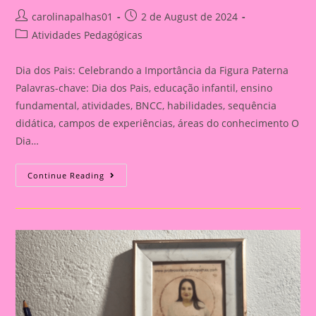
Post
Post
carolinapalhas01
2 de August de 2024
author:
published:
Post
Atividades Pedagógicas
category:
Dia dos Pais: Celebrando a Importância da Figura Paterna
Palavras-chave: Dia dos Pais, educação infantil, ensino
fundamental, atividades, BNCC, habilidades, sequência
didática, campos de experiências, áreas do conhecimento O
Dia…
Cartão
Continue Reading
Lembrança
Para
O
Dia
Dos
Pais
|
Dia
Dos
Pais:
Celebrando
A
Importância
Da