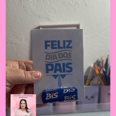
|
Dia
Dos
Pais:
Celebrando
A
Importância
Da
Figura
Paterna