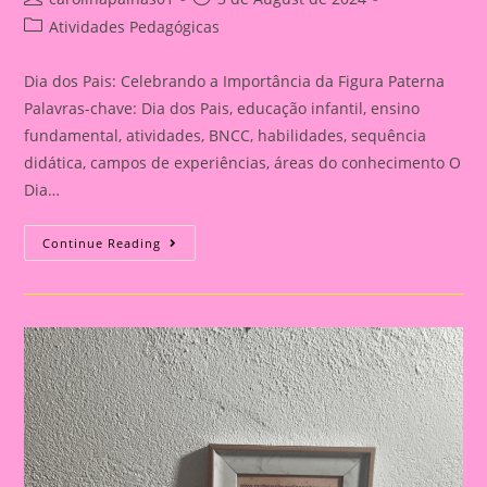
author:
published:
Post
Atividades Pedagógicas
category:
Dia dos Pais: Celebrando a Importância da Figura Paterna
Palavras-chave: Dia dos Pais, educação infantil, ensino
fundamental, atividades, BNCC, habilidades, sequência
didática, campos de experiências, áreas do conhecimento O
Dia…
Cartão
Continue Reading
Lembrança
Para
O
Dia
Dos
Pais
|
Dia
Dos
Pais:
Celebrando
A
Importância
Da
Figura
Paterna