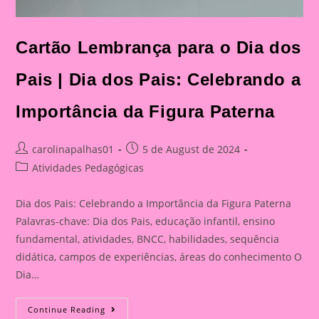
Cartão Lembrança para o Dia dos
Pais | Dia dos Pais: Celebrando a
Importância da Figura Paterna
Post
Post
carolinapalhas01
5 de August de 2024
author:
published:
Post
Atividades Pedagógicas
category:
Dia dos Pais: Celebrando a Importância da Figura Paterna
Palavras-chave: Dia dos Pais, educação infantil, ensino
fundamental, atividades, BNCC, habilidades, sequência
didática, campos de experiências, áreas do conhecimento O
Dia…
Cartão
Continue Reading