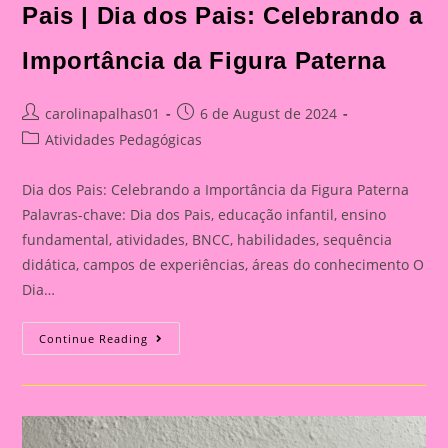
Pais | Dia dos Pais: Celebrando a
Importância da Figura Paterna
Post
Post
carolinapalhas01
6 de August de 2024
author:
published:
Post
Atividades Pedagógicas
category:
Dia dos Pais: Celebrando a Importância da Figura Paterna
Palavras-chave: Dia dos Pais, educação infantil, ensino
fundamental, atividades, BNCC, habilidades, sequência
didática, campos de experiências, áreas do conhecimento O
Dia…
Cartão
Continue Reading
Lembrança
Para
O
Dia
Dos
Pais
|