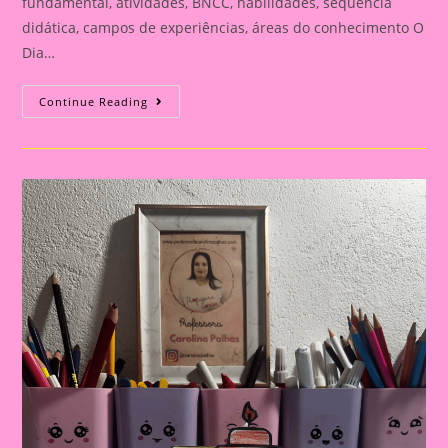
fundamental, atividades, BNCC, habilidades, sequência
didática, campos de experiências, áreas do conhecimento O
Dia…
Cartão
Continue Reading
Lembrança
Para
O
Dia
Dos
Pais
|
Dia
Dos
Pais:
Celebrando
A
Importância
Da
Figura
Paterna