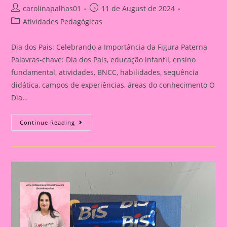
Post
Post
carolinapalhas01
11 de August de 2024
author:
published:
Post
Atividades Pedagógicas
category:
Dia dos Pais: Celebrando a Importância da Figura Paterna
Palavras-chave: Dia dos Pais, educação infantil, ensino
fundamental, atividades, BNCC, habilidades, sequência
didática, campos de experiências, áreas do conhecimento O
Dia…
Cartão
Continue Reading
Lembrança
Para
O
Dia
Dos
Pais
|
Dia
Dos
Pais:
Celebrando
A
Importância
Da