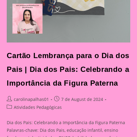
Cartão Lembrança para o Dia dos
Pais | Dia dos Pais: Celebrando a
Importância da Figura Paterna
Post
Post
carolinapalhas01
7 de August de 2024
author:
published:
Post
Atividades Pedagógicas
category:
Dia dos Pais: Celebrando a Importância da Figura Paterna
Palavras-chave: Dia dos Pais, educação infantil, ensino