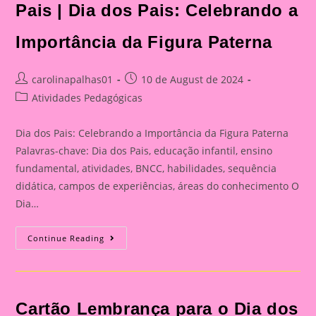
Pais | Dia dos Pais: Celebrando a
Importância da Figura Paterna
Post
Post
carolinapalhas01
10 de August de 2024
author:
published:
Post
Atividades Pedagógicas
category:
Dia dos Pais: Celebrando a Importância da Figura Paterna
Palavras-chave: Dia dos Pais, educação infantil, ensino
fundamental, atividades, BNCC, habilidades, sequência
didática, campos de experiências, áreas do conhecimento O
Dia…
Cartão
Continue Reading
Lembrança
Para
O
Dia
Dos
Pais
Cartão Lembrança para o Dia dos
|