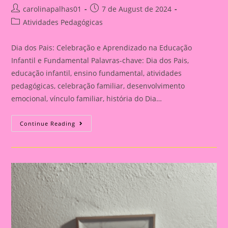
Post
Post
carolinapalhas01
7 de August de 2024
author:
published:
Post
Atividades Pedagógicas
category:
Dia dos Pais: Celebração e Aprendizado na Educação
Infantil e Fundamental Palavras-chave: Dia dos Pais,
educação infantil, ensino fundamental, atividades
pedagógicas, celebração familiar, desenvolvimento
emocional, vínculo familiar, história do Dia…
Atividade
Continue Reading
Para
O
Dia
Dos
Pais|
Dia
Dos
Pais:
Celebração
E
Aprendizado
Na
Educação
Infantil