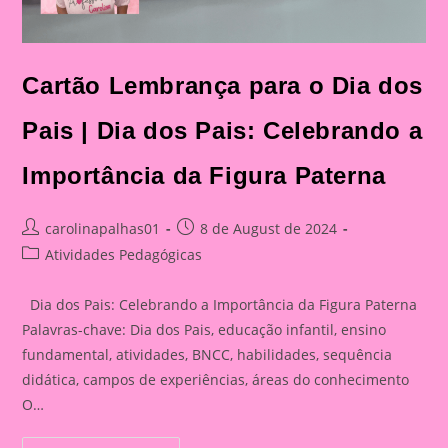
Cartão Lembrança para o Dia dos
Pais | Dia dos Pais: Celebrando a
Importância da Figura Paterna
Post
Post
carolinapalhas01
8 de August de 2024
author:
published:
Post
Atividades Pedagógicas
category:
Dia dos Pais: Celebrando a Importância da Figura Paterna
Palavras-chave: Dia dos Pais, educação infantil, ensino
fundamental, atividades, BNCC, habilidades, sequência
didática, campos de experiências, áreas do conhecimento
O…