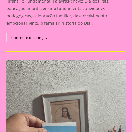
Infantil e Fundamental Palavras-chave: Dia dos Pais,
educação infantil, ensino fundamental, atividades
pedagógicas, celebração familiar, desenvolvimento
emocional, vínculo familiar, história do Dia…
Atividade
Continue Reading
Para
O
Dia
Dos
Pais|
Dia
Dos
Pais:
Celebração
E
Aprendizado
Na
Educação
Infantil
E
Fundamental