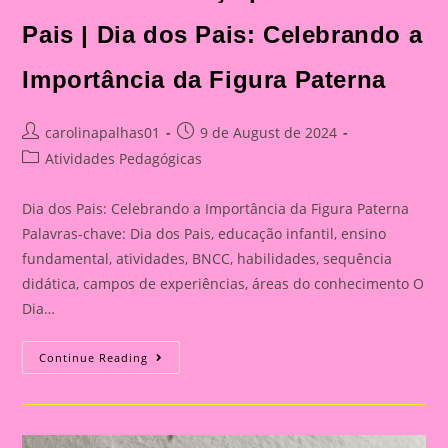
Dia
Dos
Pais:
Pais | Dia dos Pais: Celebrando a
Celebrando
A
Importância
Importância da Figura Paterna
Da
Figura
Paterna
Post
Post
carolinapalhas01
9 de August de 2024
author:
published:
Post
Atividades Pedagógicas
category:
Dia dos Pais: Celebrando a Importância da Figura Paterna
Palavras-chave: Dia dos Pais, educação infantil, ensino
fundamental, atividades, BNCC, habilidades, sequência
didática, campos de experiências, áreas do conhecimento O
Dia…
Cartão
Continue Reading
Lembrança
Para
O
Dia
Dos
Pais