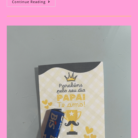
Cartão
Continue Reading
Lembrança
Para
O
Dia
Dos
Pais
|
Dia
Dos
Pais:
Celebrando
A
Importância
Da
Figura
Paterna