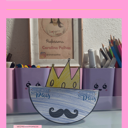
Lembrança
Para
O
Dia
Dos
Pais
|
Dia
Dos
Pais:
Celebrando
A
Importância
Da
Figura
Paterna