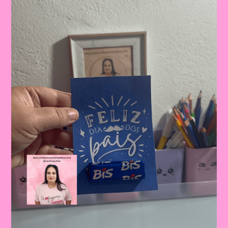
Dia
Dos
Pais:
Celebrando
A
Importância
Da
Figura
Paterna