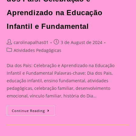
Aprendizado na Educação
Infantil e Fundamental
Post
Post
carolinapalhas01
3 de August de 2024
author:
published:
Post
Atividades Pedagógicas
category:
Dia dos Pais: Celebração e Aprendizado na Educação
Infantil e Fundamental Palavras-chave: Dia dos Pais,
educação infantil, ensino fundamental, atividades
pedagógicas, celebração familiar, desenvolvimento
emocional, vínculo familiar, história do Dia…
Catão
Continue Reading
Para
O
Dia
Dos
Pais|