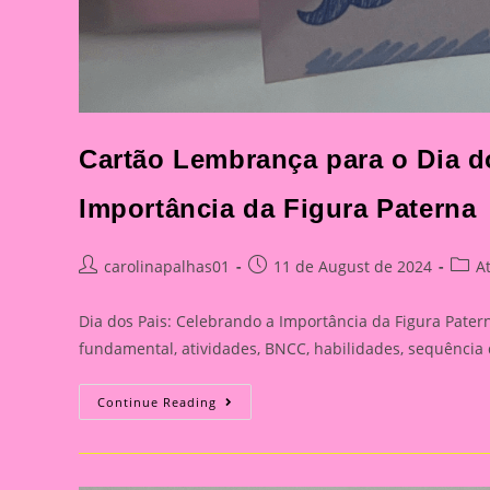
Cartão Lembrança para o Dia do
Importância da Figura Paterna
Post
Post
Post
carolinapalhas01
11 de August de 2024
A
author:
published:
categ
Dia dos Pais: Celebrando a Importância da Figura Patern
fundamental, atividades, BNCC, habilidades, sequência
Cartão
Continue Reading
Lembrança
Para
O
Dia
Dos