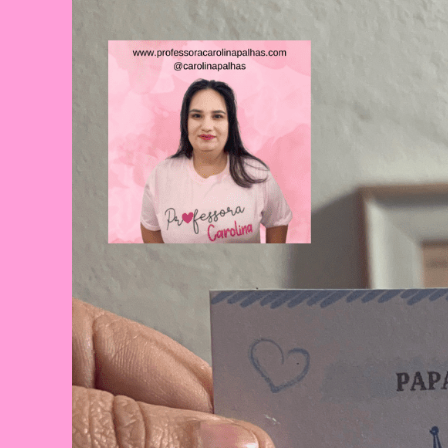
Celebração
E
Aprendizado
Na
Educação
Infantil
E
Fundamental