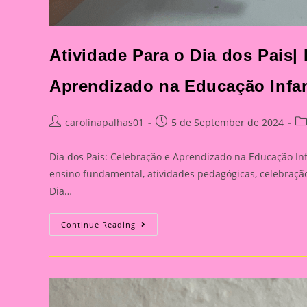
Atividade Para o Dia dos Pais|
Aprendizado na Educação Infan
Post
Post
Po
carolinapalhas01
5 de September de 2024
author:
published:
ca
Dia dos Pais: Celebração e Aprendizado na Educação Infa
ensino fundamental, atividades pedagógicas, celebração 
Dia…
Atividade
Continue Reading
Para
O
Dia
Dos
Pais|
Dia
Dos
Pais: