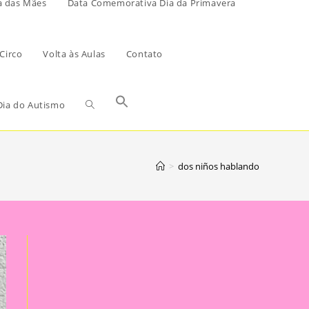
a das Mães
Data Comemorativa Dia da Primavera
Circo
Volta às Aulas
Contato
ia do Autismo
>
dos niños hablando