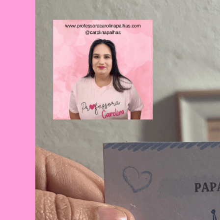
Celebração
E
Aprendizado
Na
Educação
Infantil
E
Fundamental