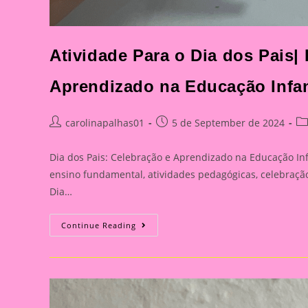
Atividade Para o Dia dos Pais|
Aprendizado na Educação Infan
Post
Post
Po
carolinapalhas01
5 de September de 2024
author:
published:
ca
Dia dos Pais: Celebração e Aprendizado na Educação Infa
ensino fundamental, atividades pedagógicas, celebração 
Dia…
Atividade
Continue Reading
Para
O
Dia
Dos
Pais|
Dia
Dos
Pais: