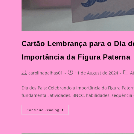
Cartão Lembrança para o Dia do
Importância da Figura Paterna
Post
Post
Post
carolinapalhas01
11 de August de 2024
A
author:
published:
categ
Dia dos Pais: Celebrando a Importância da Figura Patern
fundamental, atividades, BNCC, habilidades, sequência
Cartão
Continue Reading
Lembrança
Para
O
Dia
Dos