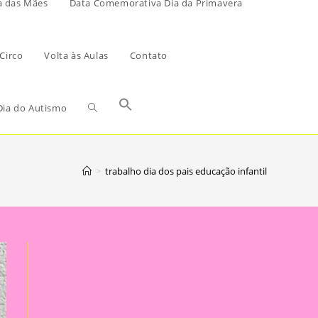
a das Mães
Data Comemorativa Dia da Primavera
Circo
Volta às Aulas
Contato
ia do Autismo
>
trabalho dia dos pais educação infantil