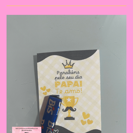
Para
O
Dia
Dos
Pais
|
Dia
Dos
Pais:
Celebrando
A
Importância
Da
Figura
Paterna