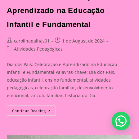
Aprendizado na Educação
Infantil e Fundamental
Post
Post
carolinapalhas01
1 de August de 2024
author:
published:
Post
Atividades Pedagógicas
category:
Dia dos Pais: Celebração e Aprendizado na Educação
Infantil e Fundamental Palavras-chave: Dia dos Pais,
educação infantil, ensino fundamental, atividades
pedagógicas, celebração familiar, desenvolvimento
emocional, vínculo familiar, história do Dia…
Atividade
Continue Reading
Para
O
Dia
Dos
Pais|
Dia