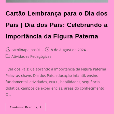
Cartão Lembrança para o Dia dos
Pais | Dia dos Pais: Celebrando a
Importância da Figura Paterna
Post
Post
carolinapalhas01
8 de August de 2024
author:
published:
Post
Atividades Pedagógicas
category:
Dia dos Pais: Celebrando a Importância da Figura Paterna
Palavras-chave: Dia dos Pais, educação infantil, ensino
fundamental, atividades, BNCC, habilidades, sequência
didática, campos de experiências, áreas do conhecimento
O…
Cartão
Continue Reading
Lembrança