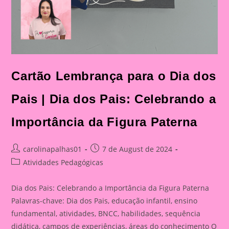
Cartão Lembrança para o Dia dos
Pais | Dia dos Pais: Celebrando a
Importância da Figura Paterna
Post
Post
carolinapalhas01
7 de August de 2024
author:
published:
Post
Atividades Pedagógicas
category:
Dia dos Pais: Celebrando a Importância da Figura Paterna
Palavras-chave: Dia dos Pais, educação infantil, ensino
fundamental, atividades, BNCC, habilidades, sequência
didática, campos de experiências, áreas do conhecimento O