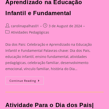
Aprendizado na Educação
Infantil e Fundamental
Post
Post
carolinapalhas01
3 de August de 2024
author:
published:
Post
Atividades Pedagógicas
category:
Dia dos Pais: Celebração e Aprendizado na Educação
Infantil e Fundamental Palavras-chave: Dia dos Pais,
educação infantil, ensino fundamental, atividades
pedagógicas, celebração familiar, desenvolvimento
emocional, vínculo familiar, história do Dia…
Catão
Continue Reading
Para
O
Dia
Dos
Pais|
Dia
Atividade Para o Dia dos Pais|
Dos
Pais: