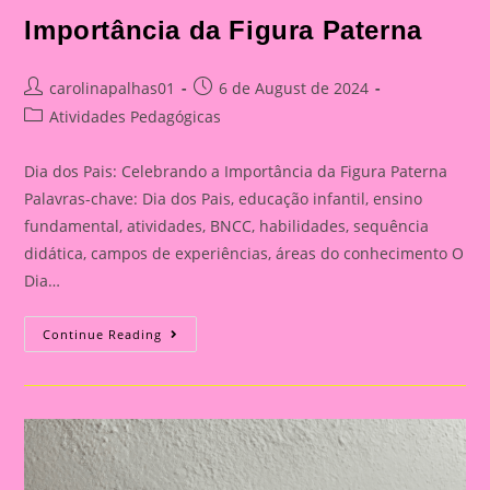
Importância da Figura Paterna
Post
Post
carolinapalhas01
6 de August de 2024
author:
published:
Post
Atividades Pedagógicas
category:
Dia dos Pais: Celebrando a Importância da Figura Paterna
Palavras-chave: Dia dos Pais, educação infantil, ensino
fundamental, atividades, BNCC, habilidades, sequência
didática, campos de experiências, áreas do conhecimento O
Dia…
Cartão
Continue Reading
Lembrança
Para
O
Dia
Dos
Pais
|
Dia
Dos
Pais: