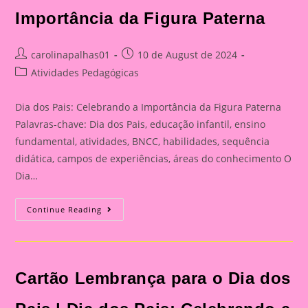
Importância da Figura Paterna
Post
Post
carolinapalhas01
10 de August de 2024
author:
published:
Post
Atividades Pedagógicas
category:
Dia dos Pais: Celebrando a Importância da Figura Paterna
Palavras-chave: Dia dos Pais, educação infantil, ensino
fundamental, atividades, BNCC, habilidades, sequência
didática, campos de experiências, áreas do conhecimento O
Dia…
Cartão
Continue Reading
Lembrança
Para
O
Dia
Dos
Pais
Cartão Lembrança para o Dia dos
|
Dia
Dos
Pais: