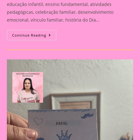
educação infantil, ensino fundamental, atividades
pedagógicas, celebração familiar, desenvolvimento
emocional, vínculo familiar, história do Dia…
Atividade
Continue Reading
Para
O
Dia
Dos
Pais|
Dia
Dos
Pais:
Celebração
E
Aprendizado
Na
Educação
Infantil
E
Fundamental