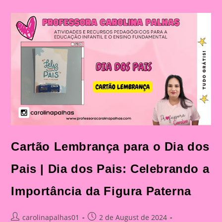
Dos
Pais|
Dia
Dos
Pais:
Celebração
E
Aprendizado
Na
Educação
Infantil
E
Fundamental
Cartão Lembrança para o Dia dos
Pais | Dia dos Pais: Celebrando a
Importância da Figura Paterna
Post
Post
carolinapalhas01
2 de August de 2024