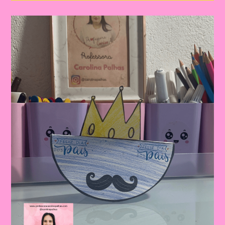
Dia
Dos
Pais
|
Dia
Dos
Pais:
Celebrando
A
Importância
Da
Figura
Paterna