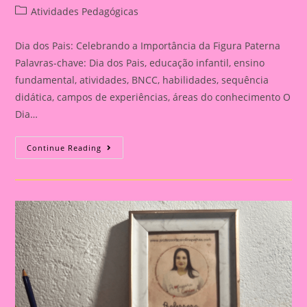
author:
published:
Post
Atividades Pedagógicas
category:
Dia dos Pais: Celebrando a Importância da Figura Paterna
Palavras-chave: Dia dos Pais, educação infantil, ensino
fundamental, atividades, BNCC, habilidades, sequência
didática, campos de experiências, áreas do conhecimento O
Dia…
Cartão
Continue Reading
Lembrança
Para
O
Dia
Dos
Pais
|
Dia
Dos
Pais:
Celebrando
A
Importância
Da
Figura
Paterna