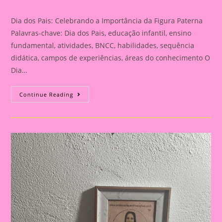
category:
Dia dos Pais: Celebrando a Importância da Figura Paterna
Palavras-chave: Dia dos Pais, educação infantil, ensino
fundamental, atividades, BNCC, habilidades, sequência
didática, campos de experiências, áreas do conhecimento O
Dia…
Cartão
Continue Reading
Lembrança
Para
O
Dia
Dos
Pais
|
Dia
Dos
Pais:
Celebrando
A
Importância
Da
Figura
Paterna