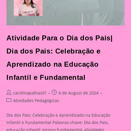
Atividade Para o Dia dos Pais|
Dia dos Pais: Celebração e
Aprendizado na Educação
Infantil e Fundamental
Post
Post
carolinapalhas01
4 de August de 2024
author:
published:
Post
Atividades Pedagógicas
category:
Dia dos Pais: Celebração e Aprendizado na Educação
Infantil e Fundamental Palavras-chave: Dia dos Pais,
educação infantil, ensino fundamental, atividades