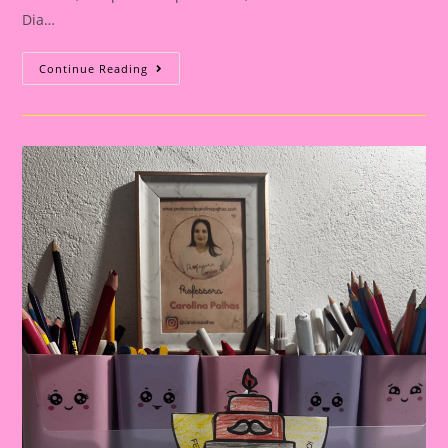
Dia…
Cartão
Continue Reading
Lembrança
Para
O
Dia
Dos
Pais
|
Dia
Dos
Pais:
Celebrando
A
Importância
Da
Figura
Paterna