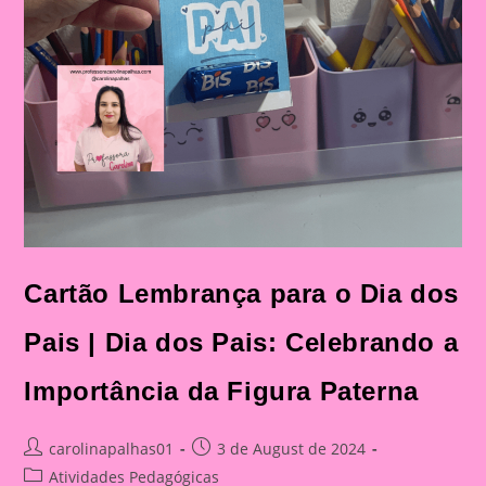
Cartão Lembrança para o Dia dos
Pais | Dia dos Pais: Celebrando a
Importância da Figura Paterna
Post
Post
carolinapalhas01
3 de August de 2024
author:
published:
Post
Atividades Pedagógicas