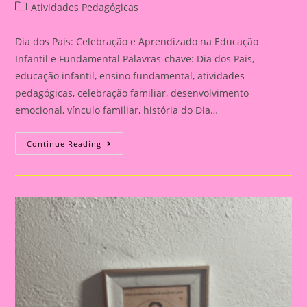
author:
published:
Post
Atividades Pedagógicas
category:
Dia dos Pais: Celebração e Aprendizado na Educação
Infantil e Fundamental Palavras-chave: Dia dos Pais,
educação infantil, ensino fundamental, atividades
pedagógicas, celebração familiar, desenvolvimento
emocional, vínculo familiar, história do Dia…
Atividade
Continue Reading
Para
O
Dia
Dos
Pais|
Dia
Dos
Pais:
Celebração
E
Aprendizado
Na
Educação
Infantil
E
Fundamental