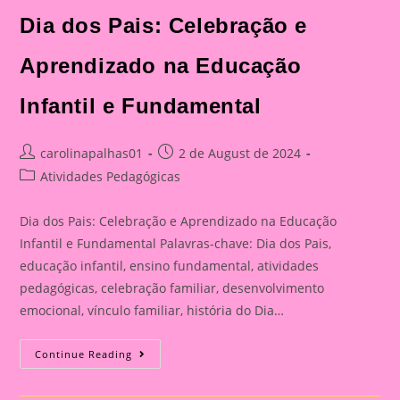
Celebração
E
Dia dos Pais: Celebração e
Aprendizado
Na
Educação
Aprendizado na Educação
Infantil
E
Fundamental
Infantil e Fundamental
Post
Post
carolinapalhas01
2 de August de 2024
author:
published:
Post
Atividades Pedagógicas
category:
Dia dos Pais: Celebração e Aprendizado na Educação
Infantil e Fundamental Palavras-chave: Dia dos Pais,
educação infantil, ensino fundamental, atividades
pedagógicas, celebração familiar, desenvolvimento
emocional, vínculo familiar, história do Dia…
Atividade
Continue Reading
Para
O
Dia