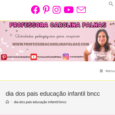
Skip
to
content
Menu
dia dos pais educação infantil bncc
>
dia dos pais educação infantil bncc