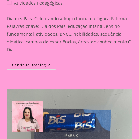
author:
published:
Post
Atividades Pedagógicas
category:
Dia dos Pais: Celebrando a Importância da Figura Paterna
Palavras-chave: Dia dos Pais, educação infantil, ensino
fundamental, atividades, BNCC, habilidades, sequência
didática, campos de experiências, áreas do conhecimento O
Dia…
Cartão
Continue Reading
Lembrança
Para
O
Dia
Dos
Pais
|
Dia
Dos
Pais:
Celebrando
A
Importância
Da
Figura
Paterna