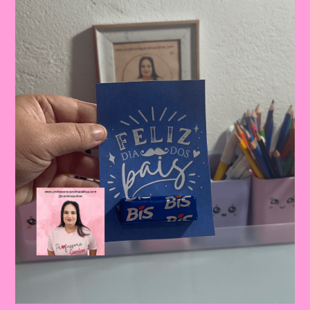
Celebrando
A
Importância
Da
Figura
Paterna