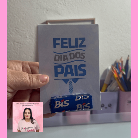
Dos
Pais:
Celebrando
A
Importância
Da
Figura
Paterna