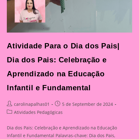
Atividade Para o Dia dos Pais|
Dia dos Pais: Celebração e
Aprendizado na Educação
Infantil e Fundamental
Post
Post
carolinapalhas01
5 de September de 2024
author:
published:
Post
Atividades Pedagógicas
category:
Dia dos Pais: Celebração e Aprendizado na Educação
Infantil e Fundamental Palavras-chave: Dia dos Pais,