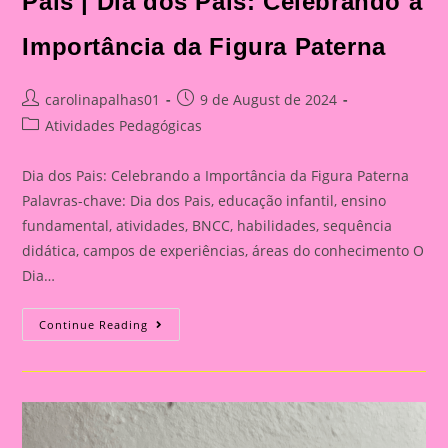
Pais | Dia dos Pais: Celebrando a
Celebrando
A
Importância
Importância da Figura Paterna
Da
Figura
Paterna
Post
Post
carolinapalhas01
9 de August de 2024
author:
published:
Post
Atividades Pedagógicas
category:
Dia dos Pais: Celebrando a Importância da Figura Paterna
Palavras-chave: Dia dos Pais, educação infantil, ensino
fundamental, atividades, BNCC, habilidades, sequência
didática, campos de experiências, áreas do conhecimento O
Dia…
Cartão
Continue Reading
Lembrança
Para
O
Dia
Dos
Pais
|
Dia