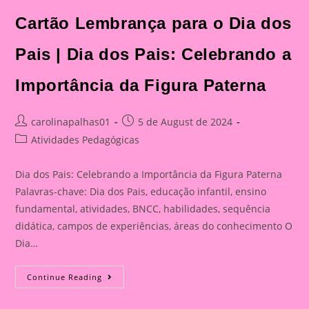
Cartão Lembrança para o Dia dos
Pais | Dia dos Pais: Celebrando a
Importância da Figura Paterna
Post
Post
carolinapalhas01
5 de August de 2024
author:
published:
Post
Atividades Pedagógicas
category:
Dia dos Pais: Celebrando a Importância da Figura Paterna
Palavras-chave: Dia dos Pais, educação infantil, ensino
fundamental, atividades, BNCC, habilidades, sequência
didática, campos de experiências, áreas do conhecimento O
Dia…
Cartão
Continue Reading
Lembrança
Para
O