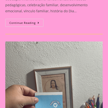
pedagógicas, celebração familiar, desenvolvimento
emocional, vínculo familiar, história do Dia…
Atividade
Continue Reading
Para
O
Dia
Dos
Pais|
Dia
Dos
Pais:
Celebração
E
Aprendizado
Na
Educação
Infantil
E
Fundamental