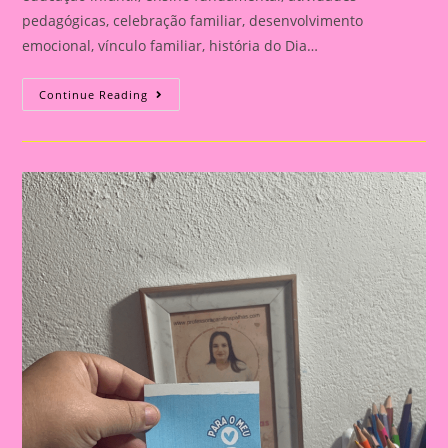
pedagógicas, celebração familiar, desenvolvimento
emocional, vínculo familiar, história do Dia…
Atividade
Continue Reading
Para
O
Dia
Dos
Pais|
Dia
Dos
Pais:
Celebração
E
Aprendizado
Na
Educação
Infantil
E
Fundamental