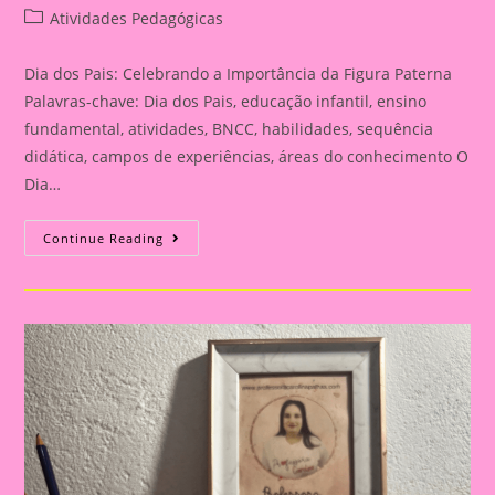
author:
published:
Post
Atividades Pedagógicas
category:
Dia dos Pais: Celebrando a Importância da Figura Paterna
Palavras-chave: Dia dos Pais, educação infantil, ensino
fundamental, atividades, BNCC, habilidades, sequência
didática, campos de experiências, áreas do conhecimento O
Dia…
Cartão
Continue Reading
Lembrança
Para
O
Dia
Dos
Pais
|
Dia
Dos
Pais:
Celebrando
A
Importância
Da
Figura
Paterna