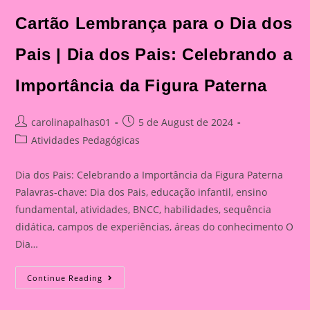
Cartão Lembrança para o Dia dos
Pais | Dia dos Pais: Celebrando a
Importância da Figura Paterna
Post
Post
carolinapalhas01
5 de August de 2024
author:
published:
Post
Atividades Pedagógicas
category:
Dia dos Pais: Celebrando a Importância da Figura Paterna
Palavras-chave: Dia dos Pais, educação infantil, ensino
fundamental, atividades, BNCC, habilidades, sequência
didática, campos de experiências, áreas do conhecimento O
Dia…
Cartão
Continue Reading
Lembrança
Para
O