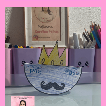
Dia
Dos
Pais
|
Dia
Dos
Pais:
Celebrando
A
Importância
Da
Figura
Paterna