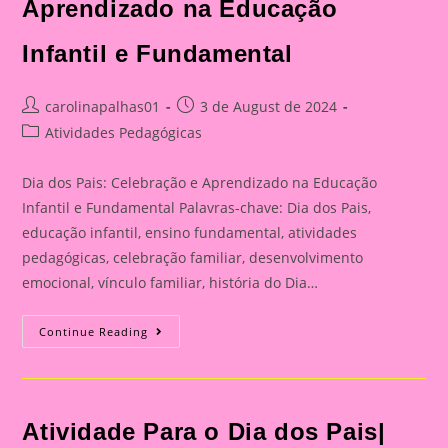
Aprendizado na Educação
Infantil e Fundamental
Post
Post
carolinapalhas01
3 de August de 2024
author:
published:
Post
Atividades Pedagógicas
category:
Dia dos Pais: Celebração e Aprendizado na Educação
Infantil e Fundamental Palavras-chave: Dia dos Pais,
educação infantil, ensino fundamental, atividades
pedagógicas, celebração familiar, desenvolvimento
emocional, vínculo familiar, história do Dia…
Catão
Continue Reading
Para
O
Dia
Dos
Pais|
Dia
Atividade Para o Dia dos Pais|
Dos
Pais: