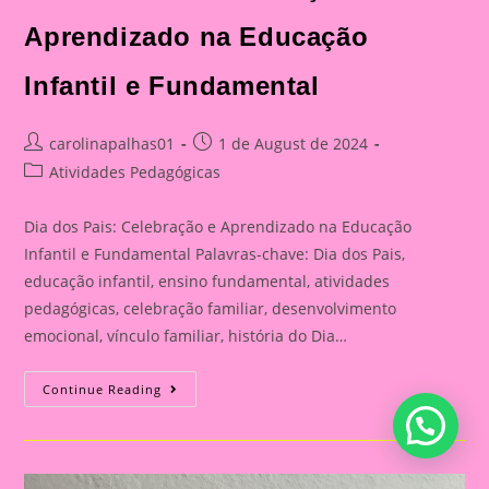
Aprendizado na Educação
Infantil e Fundamental
Post
Post
carolinapalhas01
1 de August de 2024
author:
published:
Post
Atividades Pedagógicas
category:
Dia dos Pais: Celebração e Aprendizado na Educação
Infantil e Fundamental Palavras-chave: Dia dos Pais,
educação infantil, ensino fundamental, atividades
pedagógicas, celebração familiar, desenvolvimento
emocional, vínculo familiar, história do Dia…
Atividade
Continue Reading
Para
O
Dia
Dos
Pais|
Dia