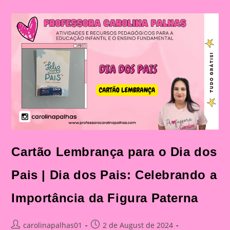
Dos
Pais|
Dia
Dos
Pais:
Celebração
E
Aprendizado
Na
Educação
Infantil
E
Fundamental
Cartão Lembrança para o Dia dos
Pais | Dia dos Pais: Celebrando a
Importância da Figura Paterna
Post
Post
carolinapalhas01
2 de August de 2024