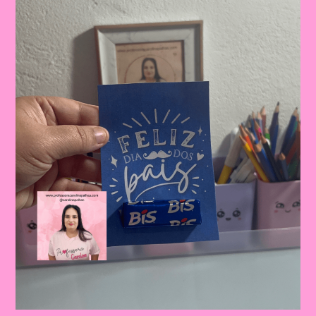
Celebrando
A
Importância
Da
Figura
Paterna