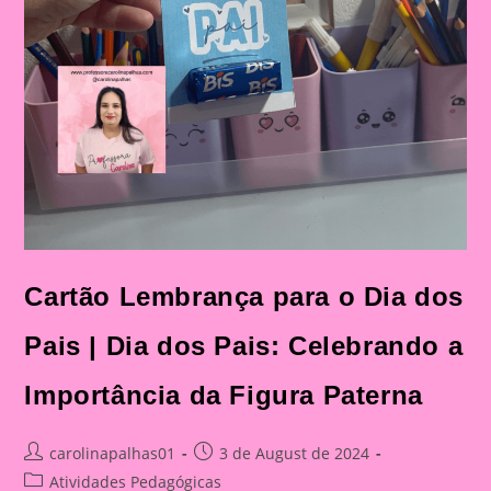
Cartão Lembrança para o Dia dos
Pais | Dia dos Pais: Celebrando a
Importância da Figura Paterna
Post
Post
carolinapalhas01
3 de August de 2024
author:
published:
Post
Atividades Pedagógicas