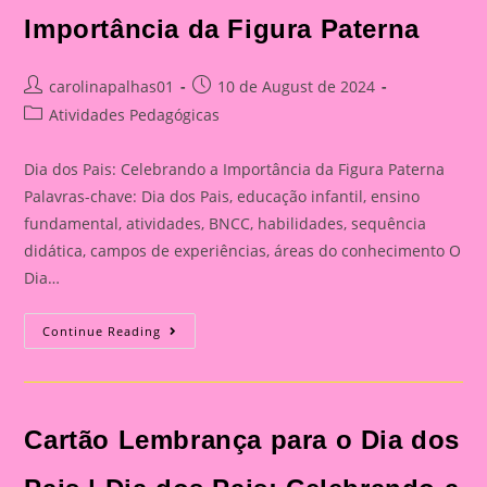
Importância da Figura Paterna
Post
Post
carolinapalhas01
10 de August de 2024
author:
published:
Post
Atividades Pedagógicas
category:
Dia dos Pais: Celebrando a Importância da Figura Paterna
Palavras-chave: Dia dos Pais, educação infantil, ensino
fundamental, atividades, BNCC, habilidades, sequência
didática, campos de experiências, áreas do conhecimento O
Dia…
Cartão
Continue Reading
Lembrança
Para
O
Dia
Dos
Pais
Cartão Lembrança para o Dia dos
|
Dia
Dos
Pais: