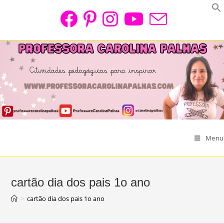
Skip
to
content
Menu
cartão dia dos pais 1o ano
>
cartão dia dos pais 1o ano