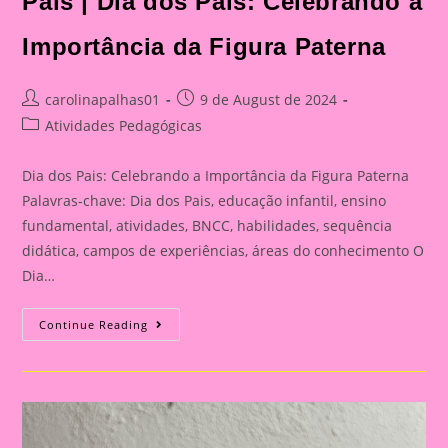
Pais | Dia dos Pais: Celebrando a
Celebrando
A
Importância
Importância da Figura Paterna
Da
Figura
Paterna
Post
Post
carolinapalhas01
9 de August de 2024
author:
published:
Post
Atividades Pedagógicas
category:
Dia dos Pais: Celebrando a Importância da Figura Paterna
Palavras-chave: Dia dos Pais, educação infantil, ensino
fundamental, atividades, BNCC, habilidades, sequência
didática, campos de experiências, áreas do conhecimento O
Dia…
Cartão
Continue Reading
Lembrança
Para
O
Dia
Dos
Pais
|
Dia