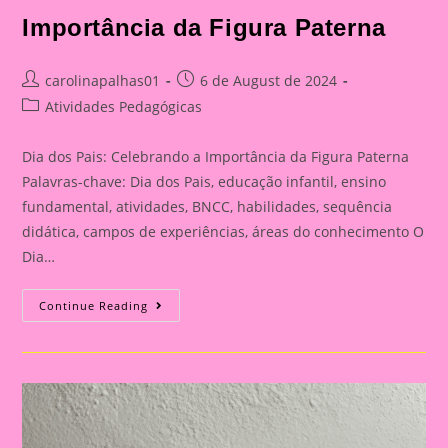
Importância da Figura Paterna
Post
Post
carolinapalhas01
6 de August de 2024
author:
published:
Post
Atividades Pedagógicas
category:
Dia dos Pais: Celebrando a Importância da Figura Paterna
Palavras-chave: Dia dos Pais, educação infantil, ensino
fundamental, atividades, BNCC, habilidades, sequência
didática, campos de experiências, áreas do conhecimento O
Dia…
Cartão
Continue Reading
Lembrança
Para
O
Dia
Dos
Pais
|
Dia
Dos
Pais: