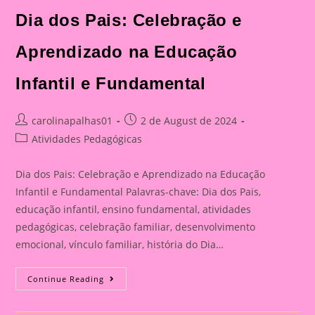
Celebração
E
Dia dos Pais: Celebração e
Aprendizado
Na
Educação
Aprendizado na Educação
Infantil
E
Fundamental
Infantil e Fundamental
Post
Post
carolinapalhas01
2 de August de 2024
author:
published:
Post
Atividades Pedagógicas
category:
Dia dos Pais: Celebração e Aprendizado na Educação
Infantil e Fundamental Palavras-chave: Dia dos Pais,
educação infantil, ensino fundamental, atividades
pedagógicas, celebração familiar, desenvolvimento
emocional, vínculo familiar, história do Dia…
Atividade
Continue Reading
Para
O
Dia