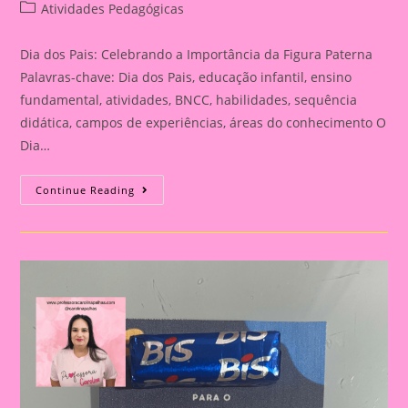
author:
published:
Post
Atividades Pedagógicas
category:
Dia dos Pais: Celebrando a Importância da Figura Paterna
Palavras-chave: Dia dos Pais, educação infantil, ensino
fundamental, atividades, BNCC, habilidades, sequência
didática, campos de experiências, áreas do conhecimento O
Dia…
Cartão
Continue Reading
Lembrança
Para
O
Dia
Dos
Pais
|
Dia
Dos
Pais:
Celebrando
A
Importância
Da
Figura
Paterna