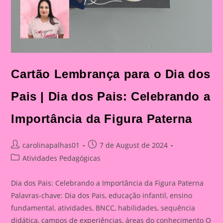
Cartão Lembrança para o Dia dos
Pais | Dia dos Pais: Celebrando a
Importância da Figura Paterna
Post
Post
carolinapalhas01
7 de August de 2024
author:
published:
Post
Atividades Pedagógicas
category:
Dia dos Pais: Celebrando a Importância da Figura Paterna
Palavras-chave: Dia dos Pais, educação infantil, ensino
fundamental, atividades, BNCC, habilidades, sequência
didática, campos de experiências, áreas do conhecimento O