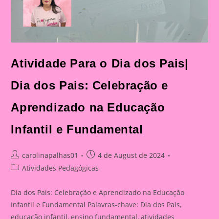
Atividade Para o Dia dos Pais|
Dia dos Pais: Celebração e
Aprendizado na Educação
Infantil e Fundamental
Post
Post
carolinapalhas01
4 de August de 2024
author:
published:
Post
Atividades Pedagógicas
category:
Dia dos Pais: Celebração e Aprendizado na Educação
Infantil e Fundamental Palavras-chave: Dia dos Pais,
educação infantil, ensino fundamental, atividades