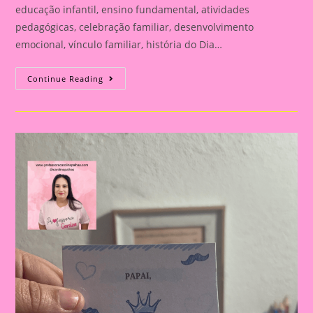
educação infantil, ensino fundamental, atividades
pedagógicas, celebração familiar, desenvolvimento
emocional, vínculo familiar, história do Dia…
Atividade
Continue Reading
Para
O
Dia
Dos
Pais|
Dia
Dos
Pais:
Celebração
E
Aprendizado
Na
Educação
Infantil
E
Fundamental