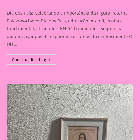
category:
Dia dos Pais: Celebrando a Importância da Figura Paterna
Palavras-chave: Dia dos Pais, educação infantil, ensino
fundamental, atividades, BNCC, habilidades, sequência
didática, campos de experiências, áreas do conhecimento O
Dia…
Cartão
Continue Reading
Lembrança
Para
O
Dia
Dos
Pais
|
Dia
Dos
Pais:
Celebrando
A
Importância
Da
Figura
Paterna