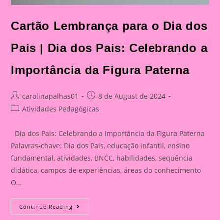
Cartão Lembrança para o Dia dos
Pais | Dia dos Pais: Celebrando a
Importância da Figura Paterna
Post
Post
carolinapalhas01
8 de August de 2024
author:
published:
Post
Atividades Pedagógicas
category:
Dia dos Pais: Celebrando a Importância da Figura Paterna
Palavras-chave: Dia dos Pais, educação infantil, ensino
fundamental, atividades, BNCC, habilidades, sequência
didática, campos de experiências, áreas do conhecimento
O…
Cartão
Continue Reading
Lembrança