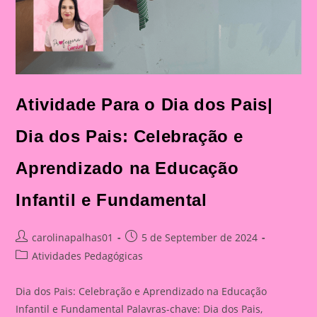
Atividade Para o Dia dos Pais|
Dia dos Pais: Celebração e
Aprendizado na Educação
Infantil e Fundamental
Post
Post
carolinapalhas01
5 de September de 2024
author:
published:
Post
Atividades Pedagógicas
category:
Dia dos Pais: Celebração e Aprendizado na Educação
Infantil e Fundamental Palavras-chave: Dia dos Pais,