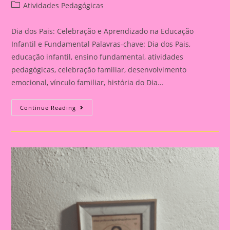
author:
published:
Post
Atividades Pedagógicas
category:
Dia dos Pais: Celebração e Aprendizado na Educação
Infantil e Fundamental Palavras-chave: Dia dos Pais,
educação infantil, ensino fundamental, atividades
pedagógicas, celebração familiar, desenvolvimento
emocional, vínculo familiar, história do Dia…
Atividade
Continue Reading
Para
O
Dia
Dos
Pais|
Dia
Dos
Pais:
Celebração
E
Aprendizado
Na
Educação
Infantil
E
Fundamental