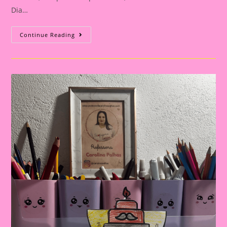
Dia…
Cartão
Continue Reading
Lembrança
Para
O
Dia
Dos
Pais
|
Dia
Dos
Pais:
Celebrando
A
Importância
Da
Figura
Paterna