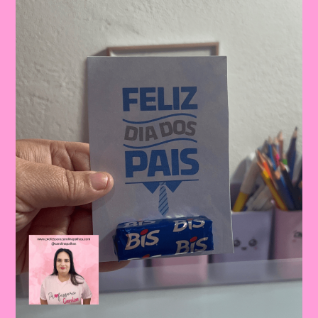
Dos
Pais:
Celebrando
A
Importância
Da
Figura
Paterna