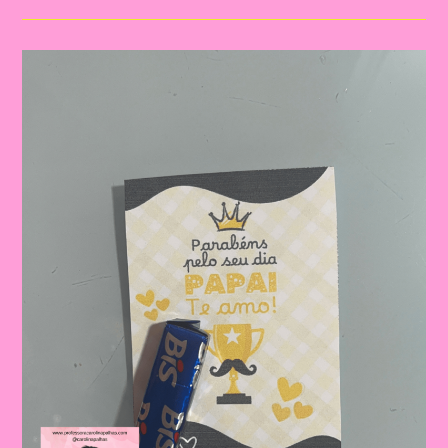
Para
O
Dia
Dos
Pais
|
Dia
Dos
Pais:
Celebrando
A
Importância
Da
Figura
Paterna