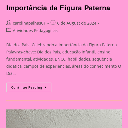
Importância da Figura Paterna
Post
Post
carolinapalhas01
6 de August de 2024
author:
published:
Post
Atividades Pedagógicas
category:
Dia dos Pais: Celebrando a Importância da Figura Paterna
Palavras-chave: Dia dos Pais, educação infantil, ensino
fundamental, atividades, BNCC, habilidades, sequência
didática, campos de experiências, áreas do conhecimento O
Dia…
Cartão
Continue Reading
Lembrança
Para
O
Dia
Dos
Pais
|
Dia
Dos
Pais: