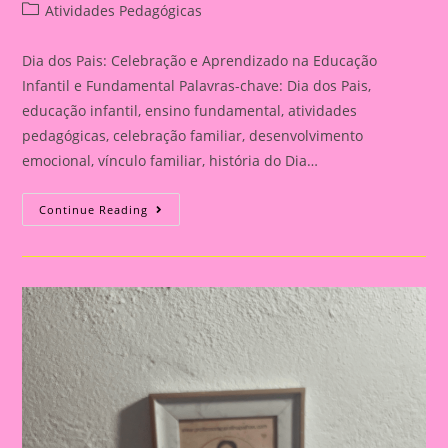
author:
published:
Post
Atividades Pedagógicas
category:
Dia dos Pais: Celebração e Aprendizado na Educação
Infantil e Fundamental Palavras-chave: Dia dos Pais,
educação infantil, ensino fundamental, atividades
pedagógicas, celebração familiar, desenvolvimento
emocional, vínculo familiar, história do Dia…
Atividade
Continue Reading
Para
O
Dia
Dos
Pais|
Dia
Dos
Pais:
Celebração
E
Aprendizado
Na
Educação
Infantil
E
Fundamental