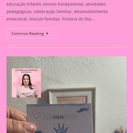
educação infantil, ensino fundamental, atividades
pedagógicas, celebração familiar, desenvolvimento
emocional, vínculo familiar, história do Dia…
Atividade
Continue Reading
Para
O
Dia
Dos
Pais|
Dia
Dos
Pais:
Celebração
E
Aprendizado
Na
Educação
Infantil
E
Fundamental