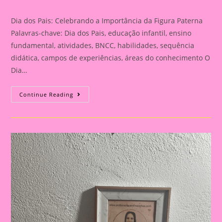
category:
Dia dos Pais: Celebrando a Importância da Figura Paterna
Palavras-chave: Dia dos Pais, educação infantil, ensino
fundamental, atividades, BNCC, habilidades, sequência
didática, campos de experiências, áreas do conhecimento O
Dia…
Cartão
Continue Reading
Lembrança
Para
O
Dia
Dos
Pais
|
Dia
Dos
Pais:
Celebrando
A
Importância
Da
Figura
Paterna