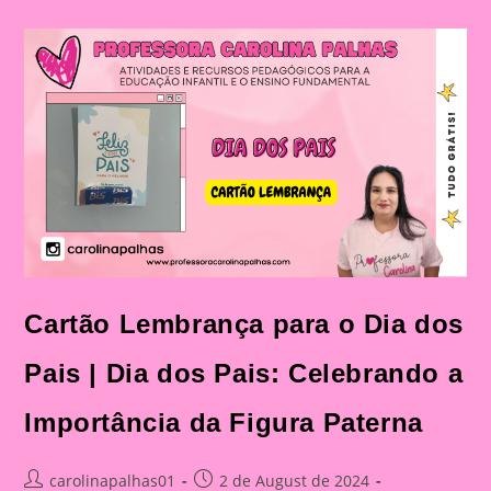
Dos
Pais|
Dia
Dos
Pais:
Celebração
E
Aprendizado
Na
Educação
Infantil
E
Fundamental
Cartão Lembrança para o Dia dos
Pais | Dia dos Pais: Celebrando a
Importância da Figura Paterna
Post
Post
carolinapalhas01
2 de August de 2024