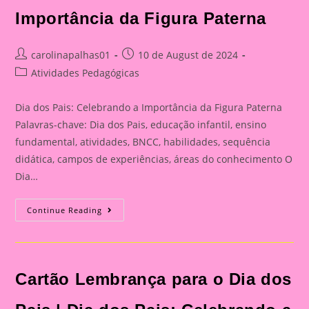
Importância da Figura Paterna
Post
Post
carolinapalhas01
10 de August de 2024
author:
published:
Post
Atividades Pedagógicas
category:
Dia dos Pais: Celebrando a Importância da Figura Paterna
Palavras-chave: Dia dos Pais, educação infantil, ensino
fundamental, atividades, BNCC, habilidades, sequência
didática, campos de experiências, áreas do conhecimento O
Dia…
Cartão
Continue Reading
Lembrança
Para
O
Dia
Dos
Pais
Cartão Lembrança para o Dia dos
|
Dia
Dos
Pais: