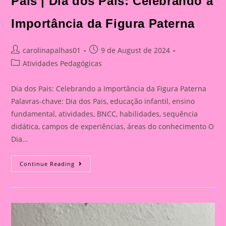
Pais | Dia dos Pais: Celebrando a
Celebrando
A
Importância
Importância da Figura Paterna
Da
Figura
Paterna
Post
Post
carolinapalhas01
9 de August de 2024
author:
published:
Post
Atividades Pedagógicas
category:
Dia dos Pais: Celebrando a Importância da Figura Paterna
Palavras-chave: Dia dos Pais, educação infantil, ensino
fundamental, atividades, BNCC, habilidades, sequência
didática, campos de experiências, áreas do conhecimento O
Dia…
Cartão
Continue Reading
Lembrança
Para
O
Dia
Dos
Pais
|
Dia