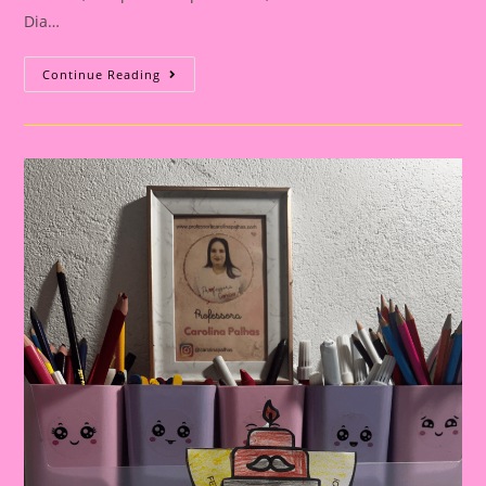
Dia…
Cartão
Continue Reading
Lembrança
Para
O
Dia
Dos
Pais
|
Dia
Dos
Pais:
Celebrando
A
Importância
Da
Figura
Paterna