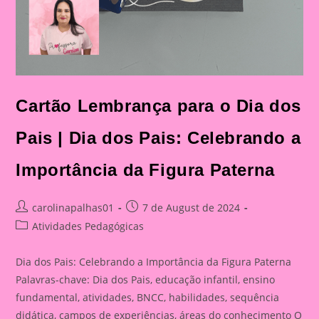
Cartão Lembrança para o Dia dos
Pais | Dia dos Pais: Celebrando a
Importância da Figura Paterna
Post
Post
carolinapalhas01
7 de August de 2024
author:
published:
Post
Atividades Pedagógicas
category:
Dia dos Pais: Celebrando a Importância da Figura Paterna
Palavras-chave: Dia dos Pais, educação infantil, ensino
fundamental, atividades, BNCC, habilidades, sequência
didática, campos de experiências, áreas do conhecimento O