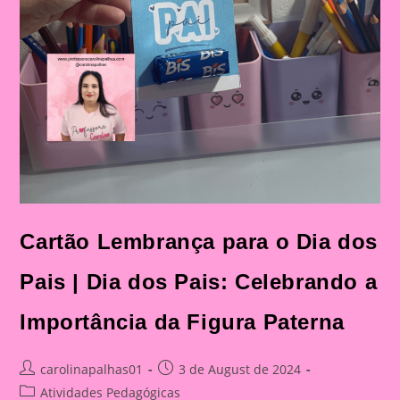
Cartão Lembrança para o Dia dos
Pais | Dia dos Pais: Celebrando a
Importância da Figura Paterna
Post
Post
carolinapalhas01
3 de August de 2024
author:
published:
Post
Atividades Pedagógicas