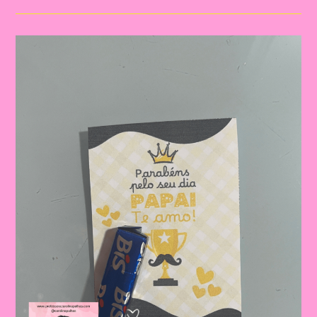
Para
O
Dia
Dos
Pais
|
Dia
Dos
Pais:
Celebrando
A
Importância
Da
Figura
Paterna