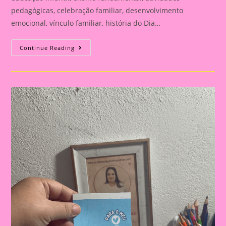
pedagógicas, celebração familiar, desenvolvimento
emocional, vínculo familiar, história do Dia…
Atividade
Continue Reading
Para
O
Dia
Dos
Pais|
Dia
Dos
Pais:
Celebração
E
Aprendizado
Na
Educação
Infantil
E
Fundamental