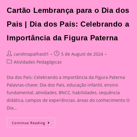
Cartão Lembrança para o Dia dos
Pais | Dia dos Pais: Celebrando a
Importância da Figura Paterna
Post
Post
carolinapalhas01
5 de August de 2024
author:
published:
Post
Atividades Pedagógicas
category:
Dia dos Pais: Celebrando a Importância da Figura Paterna
Palavras-chave: Dia dos Pais, educação infantil, ensino
fundamental, atividades, BNCC, habilidades, sequência
didática, campos de experiências, áreas do conhecimento O
Dia…
Cartão
Continue Reading
Lembrança
Para
O