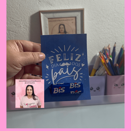
Celebrando
A
Importância
Da
Figura
Paterna