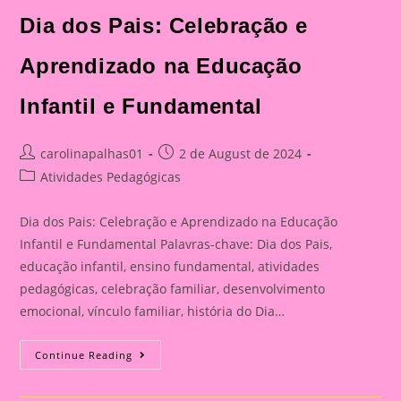
Celebração
E
Dia dos Pais: Celebração e
Aprendizado
Na
Educação
Aprendizado na Educação
Infantil
E
Fundamental
Infantil e Fundamental
Post
Post
carolinapalhas01
2 de August de 2024
author:
published:
Post
Atividades Pedagógicas
category:
Dia dos Pais: Celebração e Aprendizado na Educação
Infantil e Fundamental Palavras-chave: Dia dos Pais,
educação infantil, ensino fundamental, atividades
pedagógicas, celebração familiar, desenvolvimento
emocional, vínculo familiar, história do Dia…
Atividade
Continue Reading
Para
O
Dia