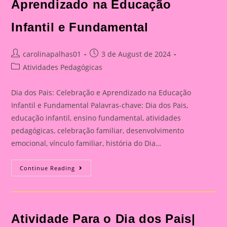
Aprendizado na Educação
Infantil e Fundamental
Post
Post
carolinapalhas01
3 de August de 2024
author:
published:
Post
Atividades Pedagógicas
category:
Dia dos Pais: Celebração e Aprendizado na Educação
Infantil e Fundamental Palavras-chave: Dia dos Pais,
educação infantil, ensino fundamental, atividades
pedagógicas, celebração familiar, desenvolvimento
emocional, vínculo familiar, história do Dia…
Catão
Continue Reading
Para
O
Dia
Dos
Pais|
Dia
Atividade Para o Dia dos Pais|
Dos
Pais: