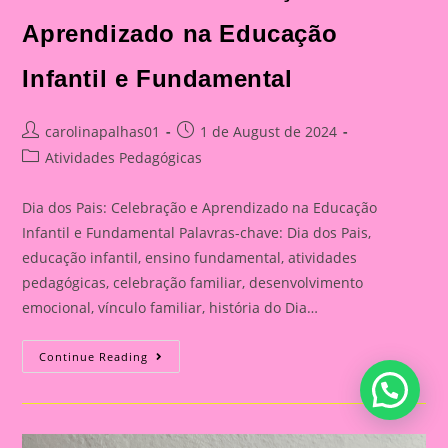
Aprendizado na Educação
Infantil e Fundamental
Post
Post
carolinapalhas01
1 de August de 2024
author:
published:
Post
Atividades Pedagógicas
category:
Dia dos Pais: Celebração e Aprendizado na Educação
Infantil e Fundamental Palavras-chave: Dia dos Pais,
educação infantil, ensino fundamental, atividades
pedagógicas, celebração familiar, desenvolvimento
emocional, vínculo familiar, história do Dia…
Atividade
Continue Reading
Para
O
Dia
Dos
Pais|
Dia