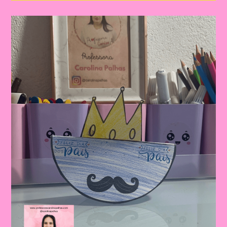
Dia
Dos
Pais
|
Dia
Dos
Pais:
Celebrando
A
Importância
Da
Figura
Paterna