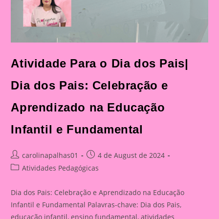
Atividade Para o Dia dos Pais|
Dia dos Pais: Celebração e
Aprendizado na Educação
Infantil e Fundamental
Post
Post
carolinapalhas01
4 de August de 2024
author:
published:
Post
Atividades Pedagógicas
category:
Dia dos Pais: Celebração e Aprendizado na Educação
Infantil e Fundamental Palavras-chave: Dia dos Pais,
educação infantil, ensino fundamental, atividades