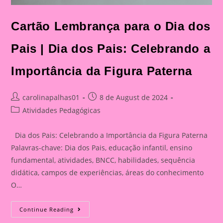
Cartão Lembrança para o Dia dos
Pais | Dia dos Pais: Celebrando a
Importância da Figura Paterna
Post
Post
carolinapalhas01
8 de August de 2024
author:
published:
Post
Atividades Pedagógicas
category:
Dia dos Pais: Celebrando a Importância da Figura Paterna
Palavras-chave: Dia dos Pais, educação infantil, ensino
fundamental, atividades, BNCC, habilidades, sequência
didática, campos de experiências, áreas do conhecimento
O…
Cartão
Continue Reading
Lembrança