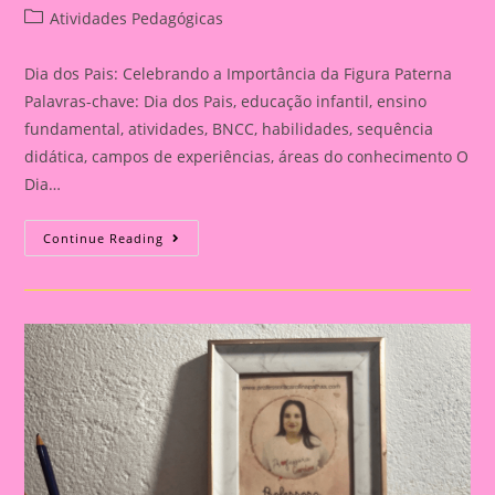
author:
published:
Post
Atividades Pedagógicas
category:
Dia dos Pais: Celebrando a Importância da Figura Paterna
Palavras-chave: Dia dos Pais, educação infantil, ensino
fundamental, atividades, BNCC, habilidades, sequência
didática, campos de experiências, áreas do conhecimento O
Dia…
Cartão
Continue Reading
Lembrança
Para
O
Dia
Dos
Pais
|
Dia
Dos
Pais:
Celebrando
A
Importância
Da
Figura
Paterna