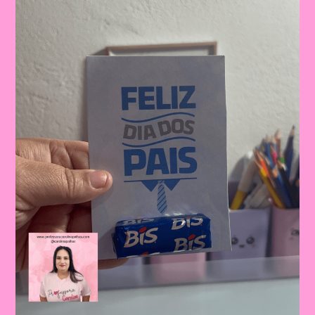
Dos
Pais:
Celebrando
A
Importância
Da
Figura
Paterna