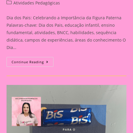
author:
published:
Post
Atividades Pedagógicas
category:
Dia dos Pais: Celebrando a Importância da Figura Paterna
Palavras-chave: Dia dos Pais, educação infantil, ensino
fundamental, atividades, BNCC, habilidades, sequência
didática, campos de experiências, áreas do conhecimento O
Dia…
Cartão
Continue Reading
Lembrança
Para
O
Dia
Dos
Pais
|
Dia
Dos
Pais:
Celebrando
A
Importância
Da
Figura
Paterna