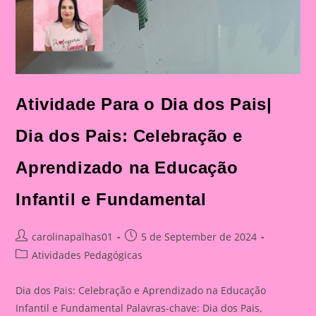
Atividade Para o Dia dos Pais|
Dia dos Pais: Celebração e
Aprendizado na Educação
Infantil e Fundamental
Post
Post
carolinapalhas01
5 de September de 2024
author:
published:
Post
Atividades Pedagógicas
category:
Dia dos Pais: Celebração e Aprendizado na Educação
Infantil e Fundamental Palavras-chave: Dia dos Pais,