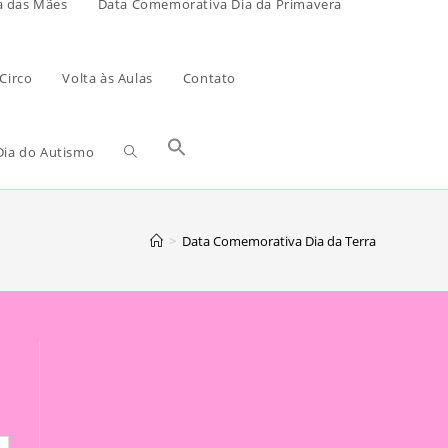
a das Mães
Data Comemorativa Dia da Primavera
Circo
Volta às Aulas
Contato
ia do Autismo
>
Data Comemorativa Dia da Terra