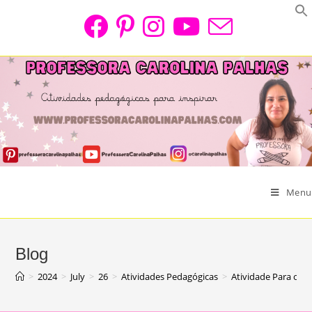
Skip
to
content
Menu
Blog
>
2024
>
July
>
26
>
Atividades Pedagógicas
>
Atividade Para o Di