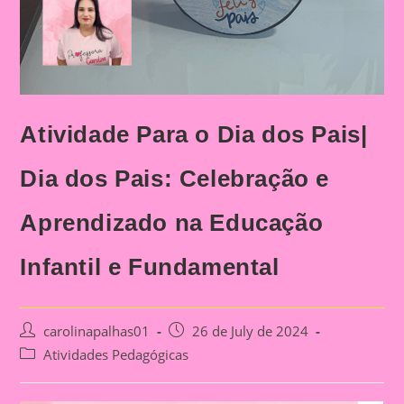
Atividade Para o Dia dos Pais|
Dia dos Pais: Celebração e
Aprendizado na Educação
Infantil e Fundamental
Post
Post
carolinapalhas01
26 de July de 2024
author:
published:
Post
Atividades Pedagógicas
category: