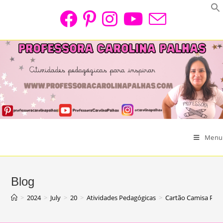
Skip
to
content
Menu
Blog
>
2024
>
July
>
20
>
Atividades Pedagógicas
>
Cartão Camisa Para