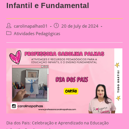
Infantil e Fundamental
Post
Post
carolinapalhas01
20 de July de 2024
author:
published:
Post
Atividades Pedagógicas
category:
Dia dos Pais: Celebração e Aprendizado na Educação