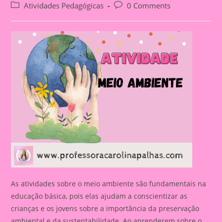
author:
published:
Post
Post
Atividades Pedagógicas
0 Comments
category:
comments:
As atividades sobre o meio ambiente são fundamentais na
educação básica, pois elas ajudam a conscientizar as
crianças e os jovens sobre a importância da preservação
ambiental e da sustentabilidade. Ao aprenderem sobre o