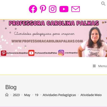
Skip
to
content
Menu
Blog
>
2023
>
May
>
19
>
Atividades Pedagógicas
>
Atividade Meio A