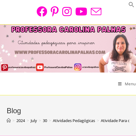
Skip
to
content
Menu
Blog
>
2024
>
July
>
30
>
Atividades Pedagógicas
>
Atividade Para o Di