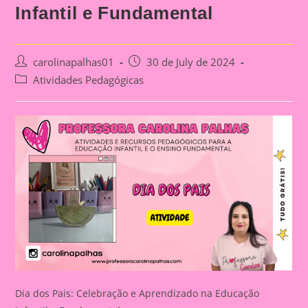
Infantil e Fundamental
Post
Post
carolinapalhas01
30 de July de 2024
author:
published:
Post
Atividades Pedagógicas
category:
Dia dos Pais: Celebração e Aprendizado na Educação