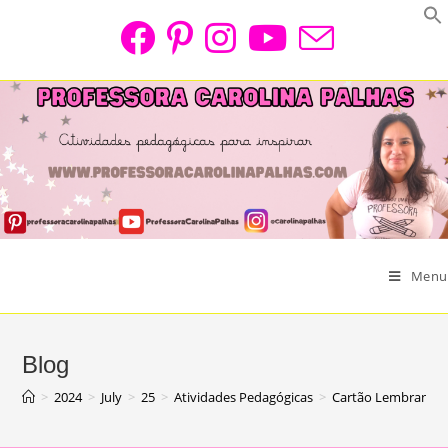
Skip
to
content
Menu
Blog
>
2024
>
July
>
25
>
Atividades Pedagógicas
>
Cartão Lembrança p