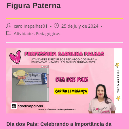
Figura Paterna
Post
Post
carolinapalhas01
25 de July de 2024
author:
published:
Post
Atividades Pedagógicas
category:
Dia dos Pais: Celebrando a Importância da