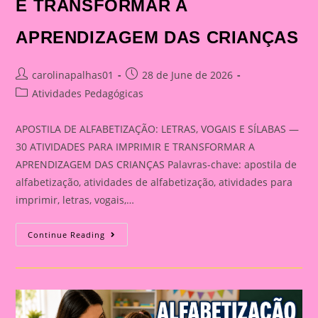
E TRANSFORMAR A
APRENDIZAGEM DAS CRIANÇAS
Post
Post
carolinapalhas01
28 de June de 2026
author:
published:
Post
Atividades Pedagógicas
category:
APOSTILA DE ALFABETIZAÇÃO: LETRAS, VOGAIS E SÍLABAS —
30 ATIVIDADES PARA IMPRIMIR E TRANSFORMAR A
APRENDIZAGEM DAS CRIANÇAS Palavras-chave: apostila de
alfabetização, atividades de alfabetização, atividades para
imprimir, letras, vogais,…
APOSTILA
Continue Reading
DE
ALFABETIZAÇÃO:
LETRAS,
VOGAIS
E
SÍLABAS
—
30