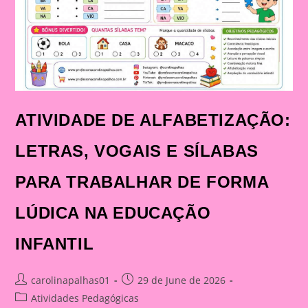
ATIVIDADE DE ALFABETIZAÇÃO:
LETRAS, VOGAIS E SÍLABAS
PARA TRABALHAR DE FORMA
LÚDICA NA EDUCAÇÃO
INFANTIL
Post
Post
carolinapalhas01
29 de June de 2026
author:
published:
Post
Atividades Pedagógicas