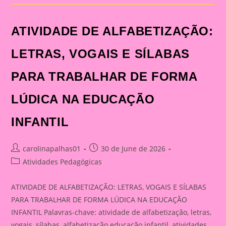
LETRAS,
VOGAIS
E
SÍLABAS
ATIVIDADE DE ALFABETIZAÇÃO:
PARA
TRABALHAR
DE
FORMA
LETRAS, VOGAIS E SÍLABAS
LÚDICA
NA
EDUCAÇÃO
PARA TRABALHAR DE FORMA
INFANTIL
LÚDICA NA EDUCAÇÃO
INFANTIL
Post
Post
carolinapalhas01
30 de June de 2026
author:
published:
Post
Atividades Pedagógicas
category:
ATIVIDADE DE ALFABETIZAÇÃO: LETRAS, VOGAIS E SÍLABAS
PARA TRABALHAR DE FORMA LÚDICA NA EDUCAÇÃO
INFANTIL Palavras-chave: atividade de alfabetização, letras,
vogais, sílabas, alfabetização educação infantil, atividades