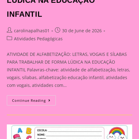
LÚDICA NA EDUCAÇÃO
INFANTIL
Post
Post
carolinapalhas01
30 de June de 2026
author:
published:
Post
Atividades Pedagógicas
category:
ATIVIDADE DE ALFABETIZAÇÃO: LETRAS, VOGAIS E SÍLABAS
PARA TRABALHAR DE FORMA LÚDICA NA EDUCAÇÃO
INFANTIL Palavras-chave: atividade de alfabetização, letras,
vogais, sílabas, alfabetização educação infantil, atividades
com vogais, atividades com…
ATIVIDADE
Continue Reading
DE
ALFABETIZAÇÃO:
LETRAS,
VOGAIS
E
SÍLABAS
PARA
TRABALHAR