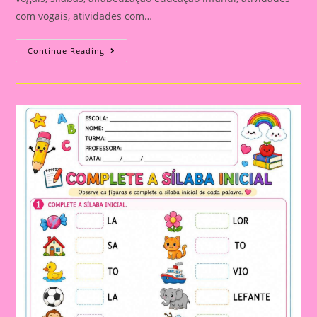
com vogais, atividades com…
ATIVIDADE
Continue Reading
DE
ALFABETIZAÇÃO:
LETRAS,
VOGAIS
E
SÍLABAS
PARA
TRABALHAR
DE
FORMA
LÚDICA
NA
EDUCAÇÃO
INFANTIL