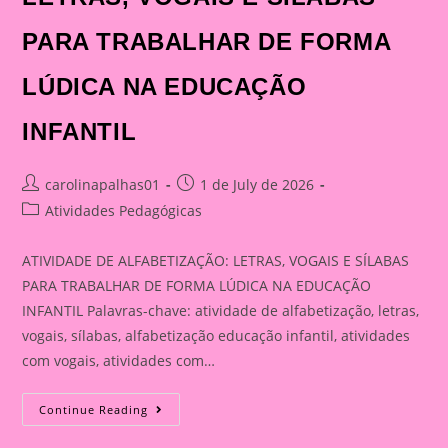
PARA TRABALHAR DE FORMA
LÚDICA NA EDUCAÇÃO
INFANTIL
Post
Post
carolinapalhas01
1 de July de 2026
author:
published:
Post
Atividades Pedagógicas
category:
ATIVIDADE DE ALFABETIZAÇÃO: LETRAS, VOGAIS E SÍLABAS
PARA TRABALHAR DE FORMA LÚDICA NA EDUCAÇÃO
INFANTIL Palavras-chave: atividade de alfabetização, letras,
vogais, sílabas, alfabetização educação infantil, atividades
com vogais, atividades com…
ATIVIDADE
Continue Reading
DE
ALFABETIZAÇÃO: