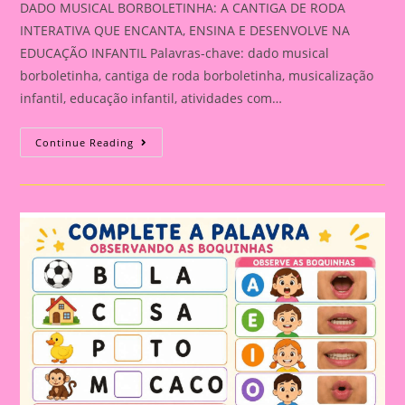
DADO MUSICAL BORBOLETINHA: A CANTIGA DE RODA
INTERATIVA QUE ENCANTA, ENSINA E DESENVOLVE NA
EDUCAÇÃO INFANTIL Palavras-chave: dado musical
borboletinha, cantiga de roda borboletinha, musicalização
infantil, educação infantil, atividades com…
DADO
Continue Reading
MUSICAL
BORBOLETINHA:
A
CANTIGA
DE
RODA
INTERATIVA
QUE
ENCANTA,
ENSINA
E
DESENVOLVE
NA
EDUCAÇÃO
INFANTIL