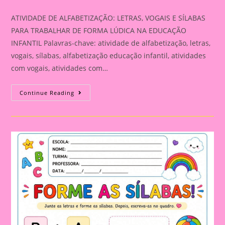
category:
ATIVIDADE DE ALFABETIZAÇÃO: LETRAS, VOGAIS E SÍLABAS
PARA TRABALHAR DE FORMA LÚDICA NA EDUCAÇÃO
INFANTIL Palavras-chave: atividade de alfabetização, letras,
vogais, sílabas, alfabetização educação infantil, atividades
com vogais, atividades com…
ATIVIDADE
Continue Reading
DE
ALFABETIZAÇÃO:
LETRAS,
VOGAIS
E
SÍLABAS
PARA
TRABALHAR
DE
FORMA
LÚDICA
NA
EDUCAÇÃO
INFANTIL