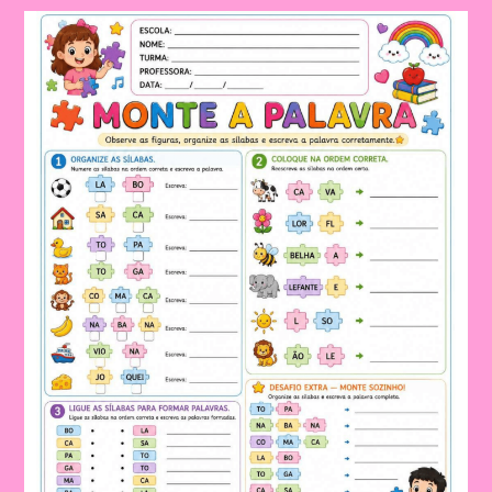
E
SÍLABAS
PARA
TRABALHAR
DE
FORMA
LÚDICA
NA
EDUCAÇÃO
INFANTIL