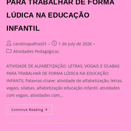
PARA TRABALHAR DE FORMA
LÚDICA NA EDUCAÇÃO
INFANTIL
Post
Post
carolinapalhas01
1 de July de 2026
author:
published:
Post
Atividades Pedagógicas
category:
ATIVIDADE DE ALFABETIZAÇÃO: LETRAS, VOGAIS E SÍLABAS
PARA TRABALHAR DE FORMA LÚDICA NA EDUCAÇÃO
INFANTIL Palavras-chave: atividade de alfabetização, letras,
vogais, sílabas, alfabetização educação infantil, atividades
com vogais, atividades com…
ATIVIDADE
Continue Reading
DE
ALFABETIZAÇÃO:
LETRAS,
VOGAIS
E