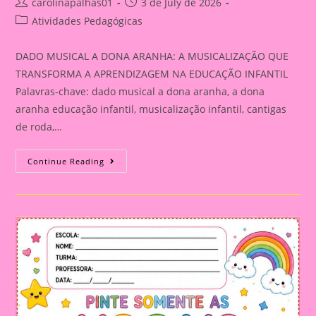
Post
Post
carolinapalhas01
3 de July de 2026
author:
published:
Post
Atividades Pedagógicas
category:
DADO MUSICAL A DONA ARANHA: A MUSICALIZAÇÃO QUE
TRANSFORMA A APRENDIZAGEM NA EDUCAÇÃO INFANTIL
Palavras-chave: dado musical a dona aranha, a dona
aranha educação infantil, musicalização infantil, cantigas
de roda,…
DADO
Continue Reading
MUSICAL
A
DONA
ARANHA:
A
MUSICALIZAÇÃO
QUE
TRANSFORMA
A
APRENDIZAGEM
NA
EDUCAÇÃO
INFANTIL