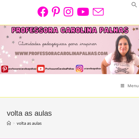
Skip
to
content
Menu
volta as aulas
>
volta as aulas