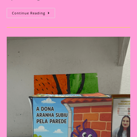
Código
Continue Reading
Secreto
Do
Alfabeto
–
Palavra
Secreta:
Atividade
Divertida
Para
Alfabetização