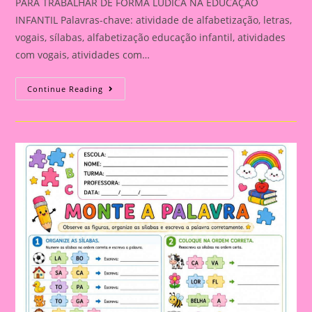
PARA TRABALHAR DE FORMA LÚDICA NA EDUCAÇÃO
INFANTIL Palavras-chave: atividade de alfabetização, letras,
vogais, sílabas, alfabetização educação infantil, atividades
com vogais, atividades com…
ATIVIDADE
Continue Reading
DE
ALFABETIZAÇÃO:
LETRAS,
VOGAIS
E
SÍLABAS
PARA
TRABALHAR
DE
FORMA
LÚDICA
NA
EDUCAÇÃO
INFANTIL