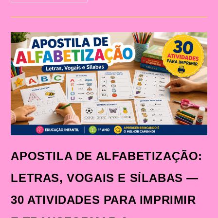
DE
ALFABETIZAÇÃO:
LETRAS,
VOGAIS
E
SÍLABAS
PARA
TRABALHAR
DE
FORMA
LÚDICA
NA
EDUCAÇÃO
INFANTIL
APOSTILA DE ALFABETIZAÇÃO:
LETRAS, VOGAIS E SÍLABAS —
30 ATIVIDADES PARA IMPRIMIR