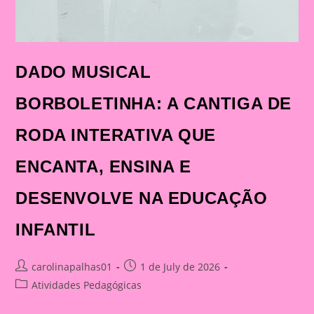
DADO MUSICAL
BORBOLETINHA: A CANTIGA DE
RODA INTERATIVA QUE
ENCANTA, ENSINA E
DESENVOLVE NA EDUCAÇÃO
INFANTIL
Post
Post
carolinapalhas01
1 de July de 2026
author:
published:
Post
Atividades Pedagógicas
category: