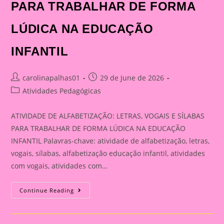
PARA TRABALHAR DE FORMA
LÚDICA NA EDUCAÇÃO
INFANTIL
Post
Post
carolinapalhas01
29 de June de 2026
author:
published:
Post
Atividades Pedagógicas
category:
ATIVIDADE DE ALFABETIZAÇÃO: LETRAS, VOGAIS E SÍLABAS
PARA TRABALHAR DE FORMA LÚDICA NA EDUCAÇÃO
INFANTIL Palavras-chave: atividade de alfabetização, letras,
vogais, sílabas, alfabetização educação infantil, atividades
com vogais, atividades com…
ATIVIDADE
Continue Reading
DE
ALFABETIZAÇÃO:
LETRAS,
VOGAIS