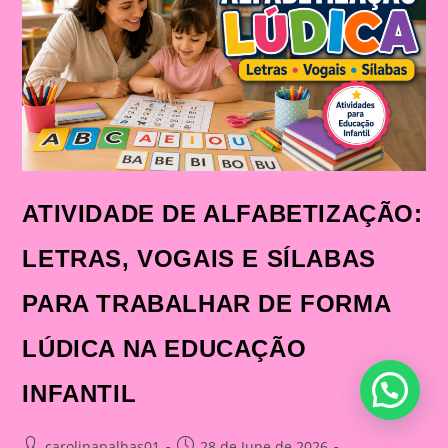
ATIVIDADES
PARA
IMPRIMIR
E
TRANSFORMAR
A
APRENDIZAGEM
DAS
CRIANÇAS
ATIVIDADE DE ALFABETIZAÇÃO:
LETRAS, VOGAIS E SÍLABAS
PARA TRABALHAR DE FORMA
LÚDICA NA EDUCAÇÃO
INFANTIL
Post
Post
carolinapalhas01
28 de June de 2026