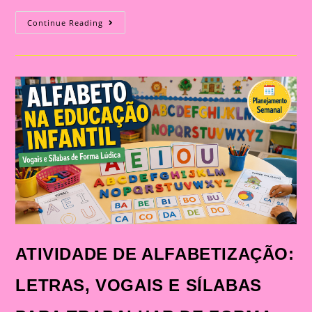
ATIVIDADE
Continue Reading
DE
ALFABETIZAÇÃO:
LETRAS,
VOGAIS
E
SÍLABAS
PARA
TRABALHAR
DE
FORMA
LÚDICA
NA
EDUCAÇÃO
INFANTIL
ATIVIDADE DE ALFABETIZAÇÃO:
LETRAS, VOGAIS E SÍLABAS