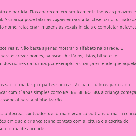
to de partida. Elas aparecem em praticamente todas as palavras e
. A criança pode falar as vogais em voz alta, observar o formato d
o nome, relacionar imagens às vogais iniciais e completar palavra
os reais. Não basta apenas mostrar o alfabeto na parede. É
ra escrever nomes, palavras, histórias, listas, bilhetes e
ial dos nomes da turma, por exemplo, a criança entende que aquel
.
ras são formadas por partes sonoras. Ao bater palmas para cada
incar com sílabas simples como
BA, BE, BI, BO, BU
, a criança começ
essencial para a alfabetização.
fica antecipar conteúdos de forma mecânica ou transformar a rotin
ações em que a criança tenha contato com a leitura e a escrita de
 sua forma de aprender.