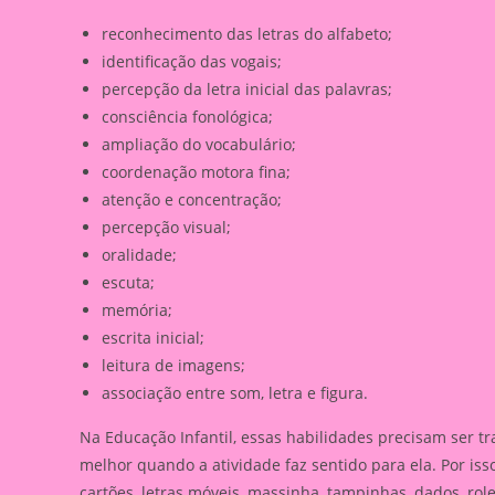
reconhecimento das letras do alfabeto;
identificação das vogais;
percepção da letra inicial das palavras;
consciência fonológica;
ampliação do vocabulário;
coordenação motora fina;
atenção e concentração;
percepção visual;
oralidade;
escuta;
memória;
escrita inicial;
leitura de imagens;
associação entre som, letra e figura.
Na Educação Infantil, essas habilidades precisam ser t
melhor quando a atividade faz sentido para ela. Por isso,
cartões, letras móveis, massinha, tampinhas, dados, rol