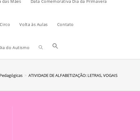
a das Mães
Data Comemorativa Dia da Primavera
Circo
Volta às Aulas
Contato
ia do Autismo
 Pedagógicas
>
ATIVIDADE DE ALFABETIZAÇÃO: LETRAS, VOGAIS E SÍLABA