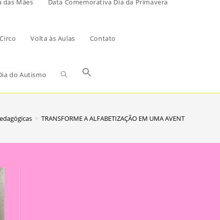
a das Mães
Data Comemorativa Dia da Primavera
Circo
Volta às Aulas
Contato
ia do Autismo
Pedagógicas
>
TRANSFORME A ALFABETIZAÇÃO EM UMA AVENTURA SAUDÁ