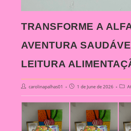
TRANSFORME A ALF
AVENTURA SAUDÁVE
LEITURA ALIMENTA
Post
Post
Post
carolinapalhas01
1 de June de 2026
A
author:
published:
categ