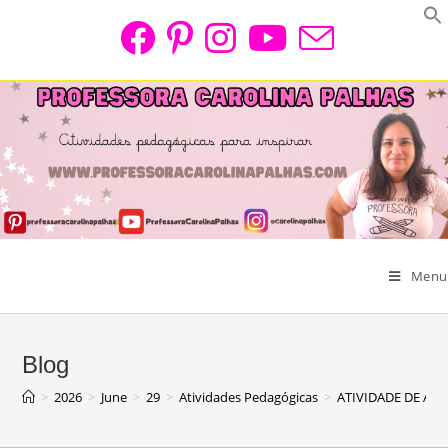
Skip
to
content
Menu
Blog
>
2026
>
June
>
29
>
Atividades Pedagógicas
>
ATIVIDADE DE AL