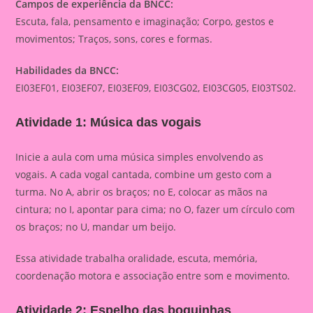
Campos de experiência da BNCC:
Escuta, fala, pensamento e imaginação; Corpo, gestos e
movimentos; Traços, sons, cores e formas.
Habilidades da BNCC:
EI03EF01, EI03EF07, EI03EF09, EI03CG02, EI03CG05, EI03TS02.
Atividade 1: Música das vogais
Inicie a aula com uma música simples envolvendo as
vogais. A cada vogal cantada, combine um gesto com a
turma. No A, abrir os braços; no E, colocar as mãos na
cintura; no I, apontar para cima; no O, fazer um círculo com
os braços; no U, mandar um beijo.
Essa atividade trabalha oralidade, escuta, memória,
coordenação motora e associação entre som e movimento.
Atividade 2: Espelho das boquinhas