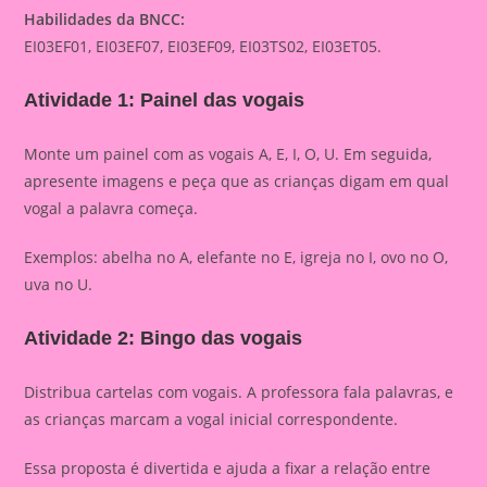
Habilidades da BNCC:
EI03EF01, EI03EF07, EI03EF09, EI03TS02, EI03ET05.
Atividade 1: Painel das vogais
Monte um painel com as vogais A, E, I, O, U. Em seguida,
apresente imagens e peça que as crianças digam em qual
vogal a palavra começa.
Exemplos: abelha no A, elefante no E, igreja no I, ovo no O,
uva no U.
Atividade 2: Bingo das vogais
Distribua cartelas com vogais. A professora fala palavras, e
as crianças marcam a vogal inicial correspondente.
Essa proposta é divertida e ajuda a fixar a relação entre