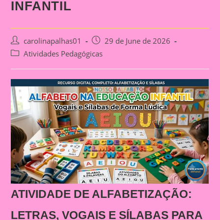
INFANTIL
Post
Post
carolinapalhas01
29 de June de 2026
author:
published:
Post
Atividades Pedagógicas
category:
ATIVIDADE DE ALFABETIZAÇÃO:
LETRAS, VOGAIS E SÍLABAS PARA