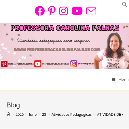
Skip
to
content
Menu
Blog
>
2026
>
June
>
28
>
Atividades Pedagógicas
>
ATIVIDADE DE AL