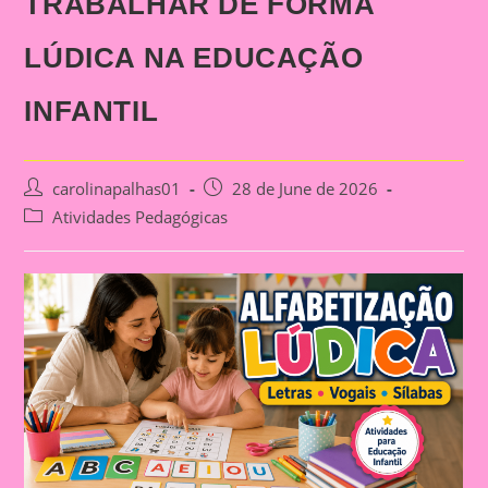
TRABALHAR DE FORMA
LÚDICA NA EDUCAÇÃO
INFANTIL
Post
Post
carolinapalhas01
28 de June de 2026
author:
published:
Post
Atividades Pedagógicas
category: