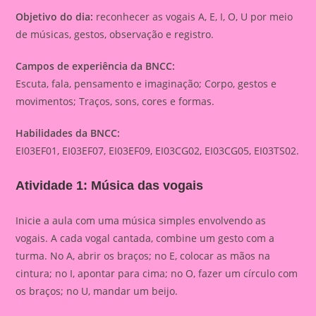
Objetivo do dia:
reconhecer as vogais A, E, I, O, U por meio
de músicas, gestos, observação e registro.
Campos de experiência da BNCC:
Escuta, fala, pensamento e imaginação; Corpo, gestos e
movimentos; Traços, sons, cores e formas.
Habilidades da BNCC:
EI03EF01, EI03EF07, EI03EF09, EI03CG02, EI03CG05, EI03TS02.
Atividade 1: Música das vogais
Inicie a aula com uma música simples envolvendo as
vogais. A cada vogal cantada, combine um gesto com a
turma. No A, abrir os braços; no E, colocar as mãos na
cintura; no I, apontar para cima; no O, fazer um círculo com
os braços; no U, mandar um beijo.