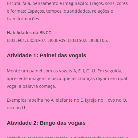
Escuta, fala, pensamento e imaginação; Traços, sons, cores
e formas; Espaços, tempos, quantidades, relações e
transformações.
Habilidades da BNCC:
EI03EF01, EI03EF07, EI03EF09, EI03TS02, EI03ET05.
Atividade 1: Painel das vogais
Monte um painel com as vogais A, E, I, O, U. Em seguida,
apresente imagens e peça que as crianças digam em qual
vogal a palavra começa.
Exemplos: abelha no A, elefante no E, igreja no I, ovo no O,
uva no U.
Atividade 2: Bingo das vogais