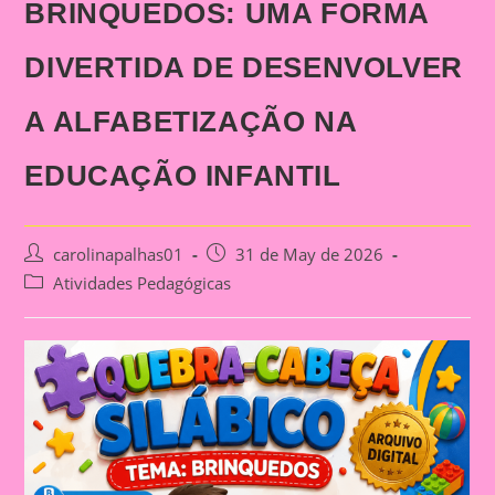
BRINQUEDOS: UMA FORMA
DIVERTIDA DE DESENVOLVER
A ALFABETIZAÇÃO NA
EDUCAÇÃO INFANTIL
Post
Post
carolinapalhas01
31 de May de 2026
author:
published:
Post
Atividades Pedagógicas
category: