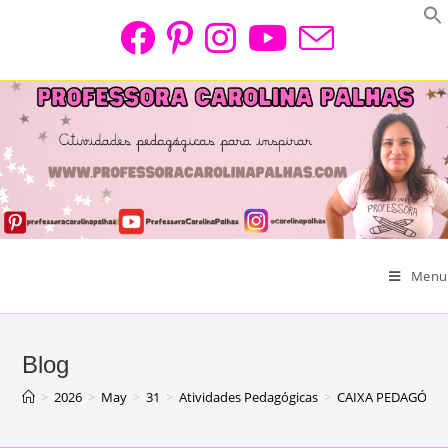
Skip
to
content
Menu
Blog
>
2026
>
May
>
31
>
Atividades Pedagógicas
>
CAIXA PEDAGÓGIC