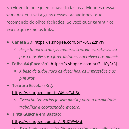
No vídeo de hoje (e em quase todas as atividades dessa
semana), eu usei alguns desses “achadinhos” que
recomendo de olhos fechados. Se você quer garantir os
seus, aqui estão os links:
Caneta 3D:
https://s.shopee.com.br/70C3ZZhvfv
Perfeita para crianças maiores criarem estruturas, ou
para a professora fazer detalhes em relevo nos painéis.
Folha A4 (Pacotão):
https://s.shopee.com.br/3LIlCy5r6J
A base de tudo! Para os desenhos, as impressões e as
pinturas.
Tesoura Escolar (Kit):
https://s.shopee.com.br/4ArsCXb8pj
Essencial ter várias (e sem ponta!) para a turma toda
trabalhar a coordenação motora.
Tinta Guache em Bastão:
https://s.shopee.com.br/Lf9dXWvMd
Essa é minha favorita! Pinta como tinta, mas não suja a