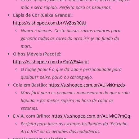
mão e seca rápido. Perfeita para os pequenos.
Lápis de Cor (Caixa Grande):
https://s.shopee.com.br/VyZpsR0tU
Nunca é demais. Gosto dessas caixas maiores para
garantir todas as cores do arco-íris (e do fundo do
mar!).
Olhos Móveis (Pacote):
https://s.shopee.com.br/9pWEx4ujql
O toque final! É o que dá vida e personalidade para
qualquer peixe, polvo ou caranguejo.
Cola em Bastão:
https://s.shopee.com.br/AUlvkKmzcb
Mais fácil para os pequenos manusearem do que a cola
líquida, e faz menos sujeira na hora de colar as
escamas.
E.V.A. com Brilho:
https://s.shopee.com.br/AUlvkO7mQq
Perfeito para fazer as escamas brilhantes do “Peixinho
Arco-Íris” ou os detalhes das nadadeiras.