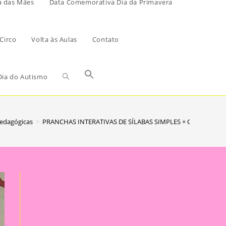
a das Mães
Data Comemorativa Dia da Primavera
Circo
Volta às Aulas
Contato
ia do Autismo
Pedagógicas
>
PRANCHAS INTERATIVAS DE SÍLABAS SIMPLES + CAIXA PED