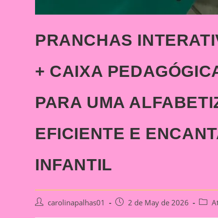
PRANCHAS INTERATI
+ CAIXA PEDAGÓGIC
PARA UMA ALFABETI
EFICIENTE E ENCAN
INFANTIL
Post
Post
Post
carolinapalhas01
2 de May de 2026
A
author:
published:
categ