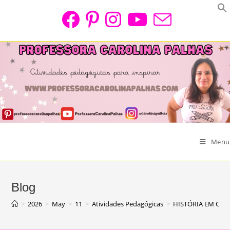
Skip
to
content
Menu
Blog
>
2026
>
May
>
11
>
Atividades Pedagógicas
>
HISTÓRIA EM CAR