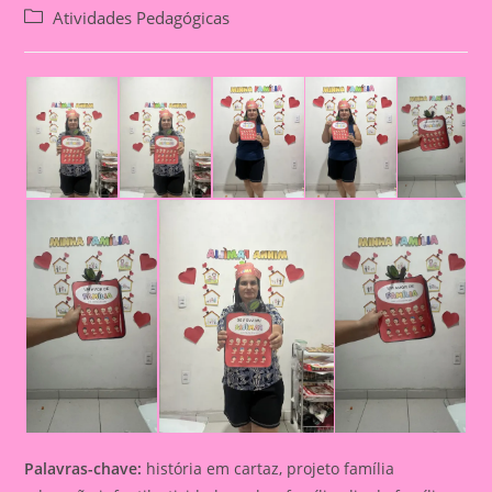
author:
published:
Post
Atividades Pedagógicas
category:
Palavras-chave:
história em cartaz, projeto família