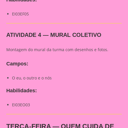
EI03EF05
ATIVIDADE 4 — MURAL COLETIVO
Montagem do mural da turma com desenhos e fotos.
Campos:
O eu, o outro e o nós
Habilidades:
EI03EO03
TERÇA-FEIRA — QUEM CUIDA DE