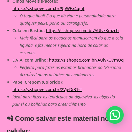
Olhos Móveis (Pacote):
https://s.shopee.com.br/9pWEx4ujql
O toque final! É o que dá vida e personalidade para
qualquer peixe, polvo ou caranguejo.
Cola em Bastão:
https://s.shopee.com.br/AUlvkKmzcb
Mais fácil para os pequenos manusearem do que a cola
líquida, e faz menos sujeira na hora de colar as
escamas.
E.V.A. com Brilho:
https://s.shopee.com.br/AUlvkO7mQq
Perfeito para fazer as escamas brilhantes do “Peixinho
Arco-Íris” ou os detalhes das nadadeiras.
Papel Crepom (Colorido):
https://s.shopee.com.br/2VjeDiB1st
Ideal para fazer os tentáculos da água-viva, as algas do
painel ou bolinhas para preenchimento.
📲 Como salvar este material no
celular: