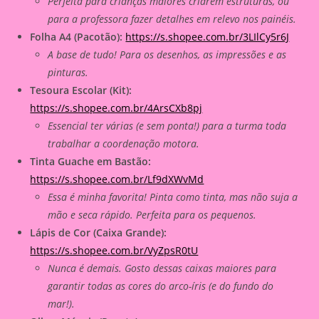
Perfeita para crianças maiores criarem estruturas, ou
para a professora fazer detalhes em relevo nos painéis.
Folha A4 (Pacotão):
https://s.shopee.com.br/3LIlCy5r6J
A base de tudo! Para os desenhos, as impressões e as
pinturas.
Tesoura Escolar (Kit):
https://s.shopee.com.br/4ArsCXb8pj
Essencial ter várias (e sem ponta!) para a turma toda
trabalhar a coordenação motora.
Tinta Guache em Bastão:
https://s.shopee.com.br/Lf9dXWvMd
Essa é minha favorita! Pinta como tinta, mas não suja a
mão e seca rápido. Perfeita para os pequenos.
Lápis de Cor (Caixa Grande):
https://s.shopee.com.br/VyZpsR0tU
Nunca é demais. Gosto dessas caixas maiores para
garantir todas as cores do arco-íris (e do fundo do
mar!).