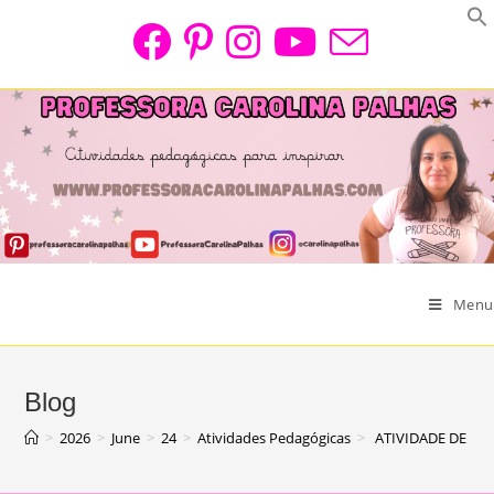
Skip
to
content
Menu
Blog
>
2026
>
June
>
24
>
Atividades Pedagógicas
>
ATIVIDADE DE M