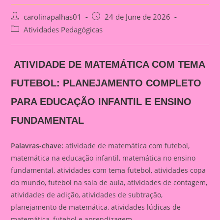
Post
Post
carolinapalhas01
24 de June de 2026
author:
published:
Post
Atividades Pedagógicas
category:
ATIVIDADE DE MATEMÁTICA COM TEMA
FUTEBOL: PLANEJAMENTO COMPLETO
PARA EDUCAÇÃO INFANTIL E ENSINO
FUNDAMENTAL
Palavras-chave:
atividade de matemática com futebol,
matemática na educação infantil, matemática no ensino
fundamental, atividades com tema futebol, atividades copa
do mundo, futebol na sala de aula, atividades de contagem,
atividades de adição, atividades de subtração,
planejamento de matemática, atividades lúdicas de
matemática, futebol e aprendizagem