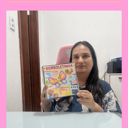
LETRAS,
VOGAIS
E
SÍLABAS
PARA
TRABALHAR
DE
FORMA
LÚDICA
NA
EDUCAÇÃO
INFANTIL