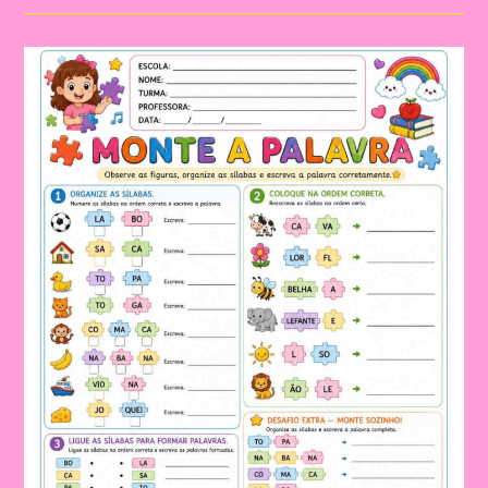
LETRAS,
VOGAIS
E
SÍLABAS
PARA
TRABALHAR
DE
FORMA
LÚDICA
NA
EDUCAÇÃO
INFANTIL