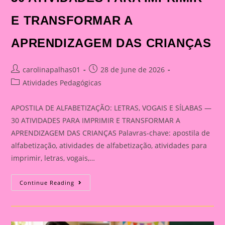
E TRANSFORMAR A
APRENDIZAGEM DAS CRIANÇAS
Post
Post
carolinapalhas01
28 de June de 2026
author:
published:
Post
Atividades Pedagógicas
category:
APOSTILA DE ALFABETIZAÇÃO: LETRAS, VOGAIS E SÍLABAS —
30 ATIVIDADES PARA IMPRIMIR E TRANSFORMAR A
APRENDIZAGEM DAS CRIANÇAS Palavras-chave: apostila de
alfabetização, atividades de alfabetização, atividades para
imprimir, letras, vogais,…
APOSTILA
Continue Reading
DE
ALFABETIZAÇÃO:
LETRAS,
VOGAIS
E
SÍLABAS