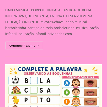
category:
DADO MUSICAL BORBOLETINHA: A CANTIGA DE RODA
INTERATIVA QUE ENCANTA, ENSINA E DESENVOLVE NA
EDUCAÇÃO INFANTIL Palavras-chave: dado musical
borboletinha, cantiga de roda borboletinha, musicalização
infantil, educação infantil, atividades com…
DADO
Continue Reading
MUSICAL
BORBOLETINHA:
A
CANTIGA
DE
RODA
INTERATIVA
QUE
ENCANTA,
ENSINA
E
DESENVOLVE
NA
EDUCAÇÃO
INFANTIL