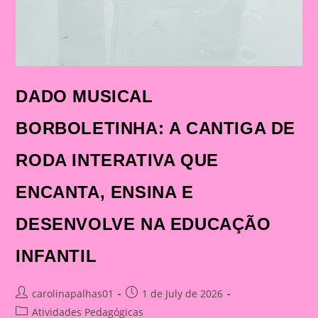
DADO MUSICAL
BORBOLETINHA: A CANTIGA DE
RODA INTERATIVA QUE
ENCANTA, ENSINA E
DESENVOLVE NA EDUCAÇÃO
INFANTIL
Post
Post
carolinapalhas01
1 de July de 2026
author:
published:
Post
Atividades Pedagógicas