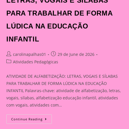
LETRAS, VOGAIS E SÍLABAS
PARA TRABALHAR DE FORMA
LÚDICA NA EDUCAÇÃO
INFANTIL
Post
Post
carolinapalhas01
29 de June de 2026
author:
published:
Post
Atividades Pedagógicas
category:
ATIVIDADE DE ALFABETIZAÇÃO: LETRAS, VOGAIS E SÍLABAS
PARA TRABALHAR DE FORMA LÚDICA NA EDUCAÇÃO
INFANTIL Palavras-chave: atividade de alfabetização, letras,
vogais, sílabas, alfabetização educação infantil, atividades
com vogais, atividades com…
ATIVIDADE
Continue Reading
DE
ALFABETIZAÇÃO: