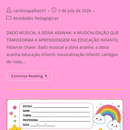
Post
Post
carolinapalhas01
3 de July de 2026
author:
published:
Post
Atividades Pedagógicas
category:
DADO MUSICAL A DONA ARANHA: A MUSICALIZAÇÃO QUE
TRANSFORMA A APRENDIZAGEM NA EDUCAÇÃO INFANTIL
Palavras-chave: dado musical a dona aranha, a dona
aranha educação infantil, musicalização infantil, cantigas
de roda,…
DADO
Continue Reading
MUSICAL
A
DONA
ARANHA:
A
MUSICALIZAÇÃO
QUE
TRANSFORMA
A
APRENDIZAGEM
NA
EDUCAÇÃO
INFANTIL