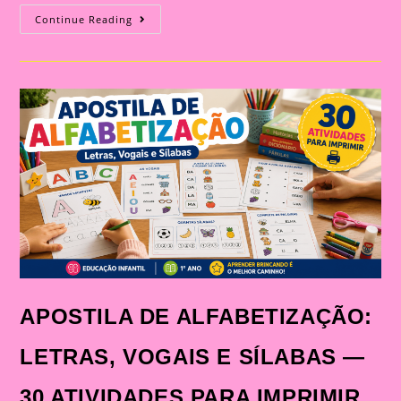
ATIVIDADE
Continue Reading
DE
ALFABETIZAÇÃO:
LETRAS,
VOGAIS
E
SÍLABAS
PARA
TRABALHAR
DE
FORMA
LÚDICA
NA
EDUCAÇÃO
INFANTIL
APOSTILA DE ALFABETIZAÇÃO:
LETRAS, VOGAIS E SÍLABAS —
30 ATIVIDADES PARA IMPRIMIR