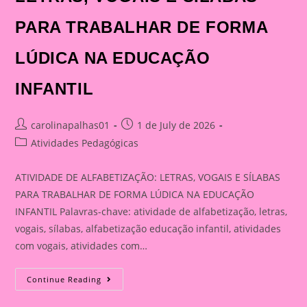
PARA TRABALHAR DE FORMA
LÚDICA NA EDUCAÇÃO
INFANTIL
Post
Post
carolinapalhas01
1 de July de 2026
author:
published:
Post
Atividades Pedagógicas
category:
ATIVIDADE DE ALFABETIZAÇÃO: LETRAS, VOGAIS E SÍLABAS
PARA TRABALHAR DE FORMA LÚDICA NA EDUCAÇÃO
INFANTIL Palavras-chave: atividade de alfabetização, letras,
vogais, sílabas, alfabetização educação infantil, atividades
com vogais, atividades com…
ATIVIDADE
Continue Reading
DE
ALFABETIZAÇÃO: