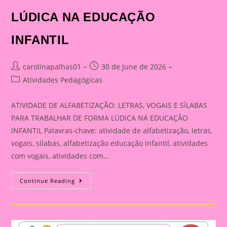
LÚDICA NA EDUCAÇÃO
INFANTIL
Post
Post
carolinapalhas01
30 de June de 2026
author:
published:
Post
Atividades Pedagógicas
category:
ATIVIDADE DE ALFABETIZAÇÃO: LETRAS, VOGAIS E SÍLABAS
PARA TRABALHAR DE FORMA LÚDICA NA EDUCAÇÃO
INFANTIL Palavras-chave: atividade de alfabetização, letras,
vogais, sílabas, alfabetização educação infantil, atividades
com vogais, atividades com…
ATIVIDADE
Continue Reading
DE
ALFABETIZAÇÃO:
LETRAS,
VOGAIS
E
SÍLABAS