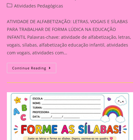
author:
published:
Post
Atividades Pedagógicas
category:
ATIVIDADE DE ALFABETIZAÇÃO: LETRAS, VOGAIS E SÍLABAS
PARA TRABALHAR DE FORMA LÚDICA NA EDUCAÇÃO
INFANTIL Palavras-chave: atividade de alfabetização, letras,
vogais, sílabas, alfabetização educação infantil, atividades
com vogais, atividades com…
ATIVIDADE
Continue Reading
DE
ALFABETIZAÇÃO:
LETRAS,
VOGAIS
E
SÍLABAS
PARA
TRABALHAR
DE
FORMA
LÚDICA
NA
EDUCAÇÃO
INFANTIL