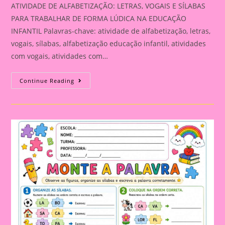
ATIVIDADE DE ALFABETIZAÇÃO: LETRAS, VOGAIS E SÍLABAS
PARA TRABALHAR DE FORMA LÚDICA NA EDUCAÇÃO
INFANTIL Palavras-chave: atividade de alfabetização, letras,
vogais, sílabas, alfabetização educação infantil, atividades
com vogais, atividades com…
ATIVIDADE
Continue Reading
DE
ALFABETIZAÇÃO:
LETRAS,
VOGAIS
E
SÍLABAS
PARA
TRABALHAR
DE
FORMA
LÚDICA
NA
EDUCAÇÃO
INFANTIL