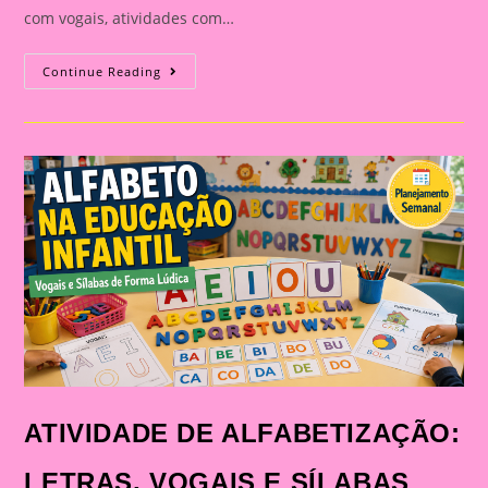
com vogais, atividades com…
ATIVIDADE
Continue Reading
DE
ALFABETIZAÇÃO:
LETRAS,
VOGAIS
E
SÍLABAS
PARA
TRABALHAR
DE
FORMA
LÚDICA
NA
EDUCAÇÃO
INFANTIL
ATIVIDADE DE ALFABETIZAÇÃO:
LETRAS, VOGAIS E SÍLABAS