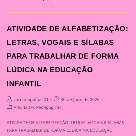
DE
ALFABETIZAÇÃO:
LETRAS,
VOGAIS
E
SÍLABAS
ATIVIDADE DE ALFABETIZAÇÃO:
PARA
TRABALHAR
DE
FORMA
LETRAS, VOGAIS E SÍLABAS
LÚDICA
NA
EDUCAÇÃO
PARA TRABALHAR DE FORMA
INFANTIL
LÚDICA NA EDUCAÇÃO
INFANTIL
Post
Post
carolinapalhas01
30 de June de 2026
author:
published:
Post
Atividades Pedagógicas
category:
ATIVIDADE DE ALFABETIZAÇÃO: LETRAS, VOGAIS E SÍLABAS
PARA TRABALHAR DE FORMA LÚDICA NA EDUCAÇÃO