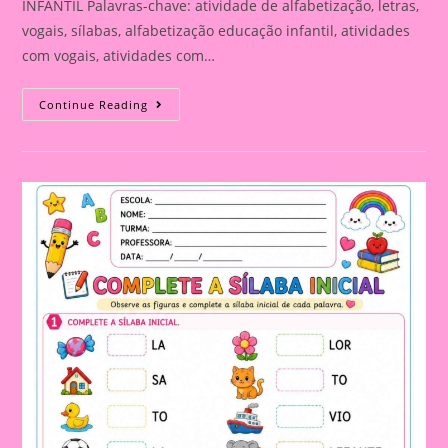
INFANTIL Palavras-chave: atividade de alfabetização, letras,
vogais, sílabas, alfabetização educação infantil, atividades
com vogais, atividades com…
ATIVIDADE
Continue Reading
DE
ALFABETIZAÇÃO:
LETRAS,
VOGAIS
E
SÍLABAS
PARA
TRABALHAR
DE
FORMA
LÚDICA
NA
EDUCAÇÃO
INFANTIL