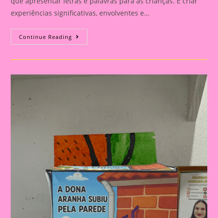
que apresentar letras e palavras para as crianças. É criar
experiências significativas, envolventes e…
Código
Continue Reading
Secreto
Do
Alfabeto
–
Palavra
Secreta:
Atividade
Divertida
Para
Alfabetização