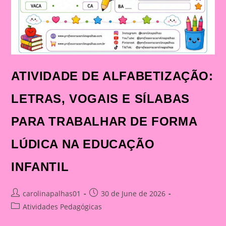
ATIVIDADE DE ALFABETIZAÇÃO:
LETRAS, VOGAIS E SÍLABAS
PARA TRABALHAR DE FORMA
LÚDICA NA EDUCAÇÃO
INFANTIL
Post
Post
carolinapalhas01
30 de June de 2026
author:
published:
Post
Atividades Pedagógicas
category: