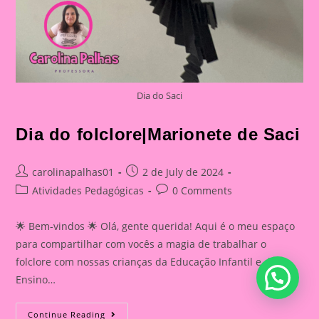
Dia do Saci
Dia do folclore|Marionete de Saci
Post
Post
carolinapalhas01
2 de July de 2024
author:
published:
Post
Post
Atividades Pedagógicas
0 Comments
category:
comments:
🌟 Bem-vindos 🌟 Olá, gente querida! Aqui é o meu espaço
para compartilhar com vocês a magia de trabalhar o
folclore com nossas crianças da Educação Infantil e do
Ensino…
Dia
Continue Reading