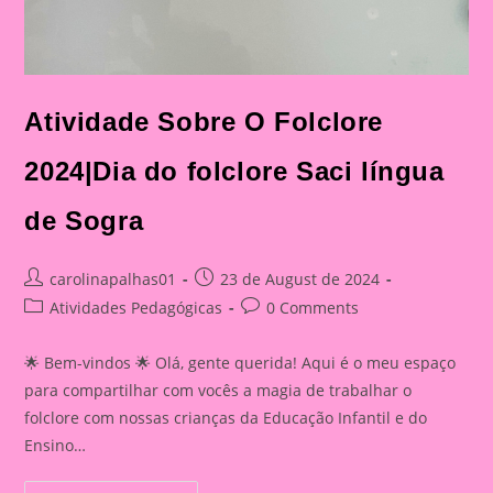
Atividade Sobre O Folclore
2024|Dia do folclore Saci língua
de Sogra
Post
Post
carolinapalhas01
23 de August de 2024
author:
published:
Post
Post
Atividades Pedagógicas
0 Comments
category:
comments:
🌟 Bem-vindos 🌟 Olá, gente querida! Aqui é o meu espaço
para compartilhar com vocês a magia de trabalhar o
folclore com nossas crianças da Educação Infantil e do
Ensino…