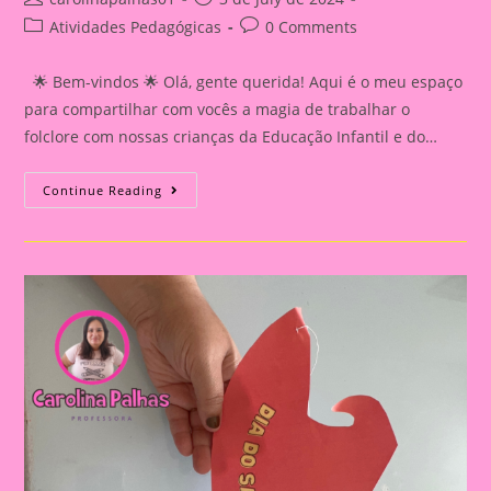
author:
published:
Post
Post
Atividades Pedagógicas
0 Comments
category:
comments:
🌟 Bem-vindos 🌟 Olá, gente querida! Aqui é o meu espaço
para compartilhar com vocês a magia de trabalhar o
folclore com nossas crianças da Educação Infantil e do…
Sugestão
Continue Reading
De
Atividade
Para
O
Dia
Do
Folclore