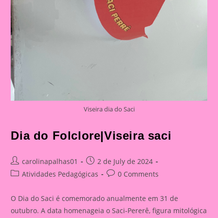
Viseira dia do Saci
Dia do Folclore|Viseira saci
Post
Post
carolinapalhas01
2 de July de 2024
author:
published:
Post
Post
Atividades Pedagógicas
0 Comments
category:
comments:
O Dia do Saci é comemorado anualmente em 31 de
outubro. A data homenageia o Saci-Pererê, figura mitológica