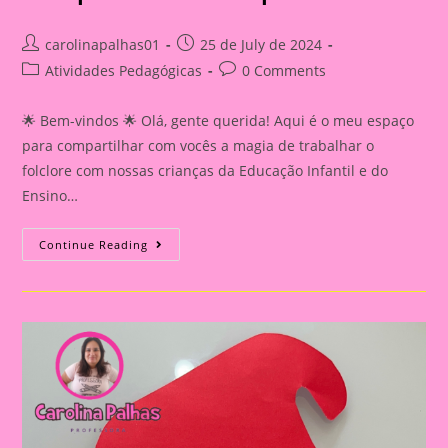
Post
Post
carolinapalhas01
25 de July de 2024
author:
published:
Post
Post
Atividades Pedagógicas
0 Comments
category:
comments:
🌟 Bem-vindos 🌟 Olá, gente querida! Aqui é o meu espaço
para compartilhar com vocês a magia de trabalhar o
folclore com nossas crianças da Educação Infantil e do
Ensino…
Atividade
Continue Reading
Sobre
O
Folclore
2024|Dia
Do
Folclore|Pula
Saci