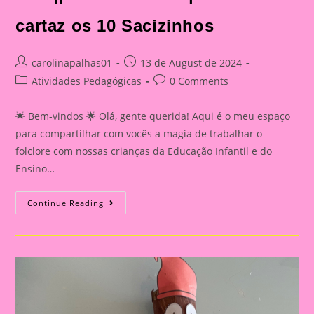
cartaz os 10 Sacizinhos
Post
Post
carolinapalhas01
13 de August de 2024
author:
published:
Post
Post
Atividades Pedagógicas
0 Comments
category:
comments:
🌟 Bem-vindos 🌟 Olá, gente querida! Aqui é o meu espaço
para compartilhar com vocês a magia de trabalhar o
folclore com nossas crianças da Educação Infantil e do
Ensino…
Atividade
Continue Reading
Sobre
O
Folclore
2024||Dia
Do
Folclore|
História
Em
Cartaz
Os
10