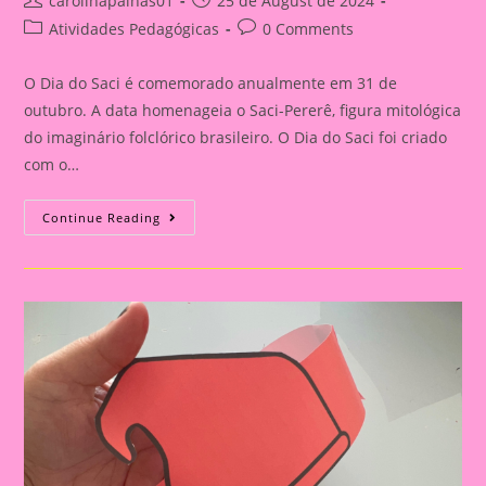
carolinapalhas01
25 de August de 2024
author:
published:
Post
Post
Atividades Pedagógicas
0 Comments
category:
comments:
O Dia do Saci é comemorado anualmente em 31 de
outubro. A data homenageia o Saci-Pererê, figura mitológica
do imaginário folclórico brasileiro. O Dia do Saci foi criado
com o…
Coroa
Continue Reading
Dia
Do
Saci-
Pererê|Atividade
Sobre
O
Folclore
2024|