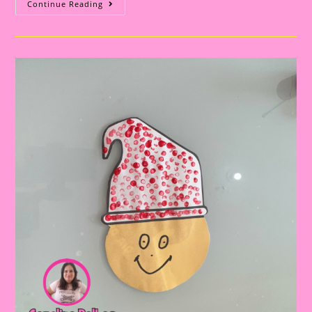
Atividade
Continue Reading
Sobre
O
Folclore
2024||Dia
Do
Foclore|
Saci
No
Rolinho
De
Papel
Higiênico