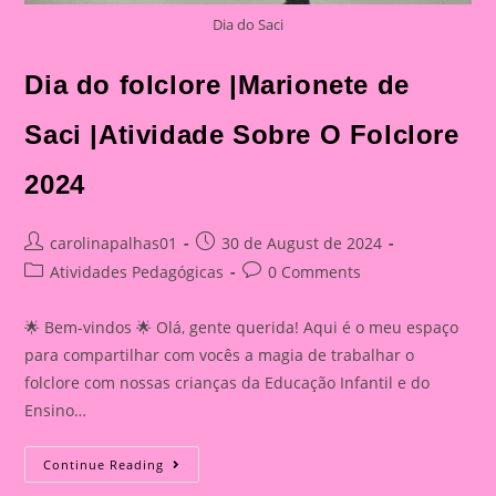
Dia do Saci
Dia do folclore |Marionete de
Saci |Atividade Sobre O Folclore
2024
Post
Post
carolinapalhas01
30 de August de 2024
author:
published:
Post
Post
Atividades Pedagógicas
0 Comments
category:
comments:
🌟 Bem-vindos 🌟 Olá, gente querida! Aqui é o meu espaço
para compartilhar com vocês a magia de trabalhar o
folclore com nossas crianças da Educação Infantil e do
Ensino…
Dia
Continue Reading
Do
Folclore