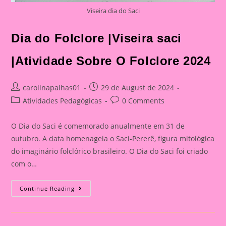
Viseira dia do Saci
Dia do Folclore |Viseira saci
|Atividade Sobre O Folclore 2024
Post
Post
carolinapalhas01
29 de August de 2024
author:
published:
Post
Post
Atividades Pedagógicas
0 Comments
category:
comments:
O Dia do Saci é comemorado anualmente em 31 de
outubro. A data homenageia o Saci-Pererê, figura mitológica
do imaginário folclórico brasileiro. O Dia do Saci foi criado
com o…
Dia
Continue Reading
Do
Folclore
|Viseira
Saci
|Atividade