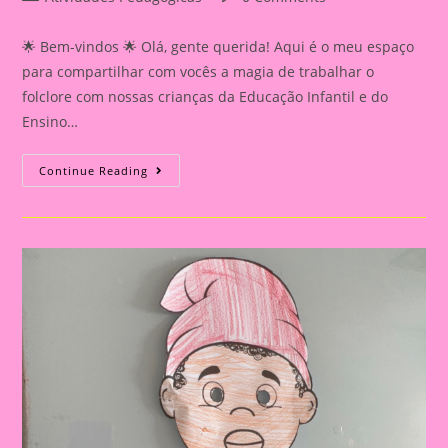
category:
comments:
🌟 Bem-vindos 🌟 Olá, gente querida! Aqui é o meu espaço
para compartilhar com vocês a magia de trabalhar o
folclore com nossas crianças da Educação Infantil e do
Ensino…
Atividade
Continue Reading
Sobre
O
Folclore
2024|Dia
Do
Folclore|Coroa
Goro
Do
Saci