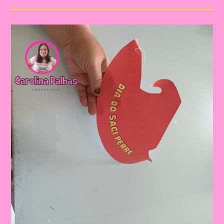
|Marionete
De
Saci
|Atividade
Sobre
O
Folclore
2024