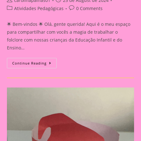
carolinapalhas01
25 de August de 2024
author:
published:
Post
Post
Atividades Pedagógicas
0 Comments
category:
comments:
🌟 Bem-vindos 🌟 Olá, gente querida! Aqui é o meu espaço
para compartilhar com vocês a magia de trabalhar o
folclore com nossas crianças da Educação Infantil e do
Ensino…
Dia
Continue Reading
Do
Folclore
Modelo
De
Coroa
Goro
Do
Saci
Para
Imprimir
Atividade
Sobre
O
Folclore
2024