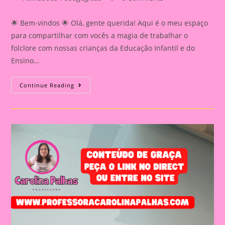
category:
comments:
🌟 Bem-vindos 🌟 Olá, gente querida! Aqui é o meu espaço
para compartilhar com vocês a magia de trabalhar o
folclore com nossas crianças da Educação Infantil e do
Ensino…
Dia
Continue Reading
Do
Folcore|Máscara
Dia
Do
Saci|Atividade
Sobre
O
Folclore
2024|