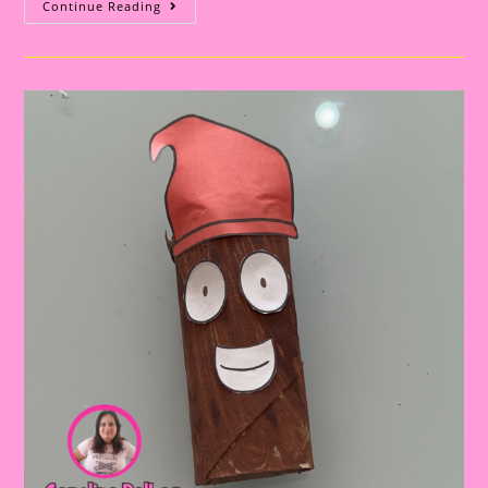
Atividade
Continue Reading
Sobre
O
Folclore
2024|Dia
Do
Folclore
Saci
Língua
De
Sogra