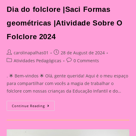
Dia do folclore |Saci Formas
geométricas |Atividade Sobre O
Folclore 2024
Post
Post
carolinapalhas01
28 de August de 2024
author:
published:
Post
Post
Atividades Pedagógicas
0 Comments
category:
comments:
. 🌟 Bem-vindos 🌟 Olá, gente querida! Aqui é o meu espaço
para compartilhar com vocês a magia de trabalhar o
folclore com nossas crianças da Educação Infantil e do…
Dia
Continue Reading
Do
Folclore
|Saci
Formas
Geométricas
|Atividade
Sobre