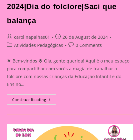
2024|Dia do folclore|Saci que
balança
Post
Post
carolinapalhas01
26 de August de 2024
author:
published:
Post
Post
Atividades Pedagógicas
0 Comments
category:
comments:
🌟 Bem-vindos 🌟 Olá, gente querida! Aqui é o meu espaço
para compartilhar com vocês a magia de trabalhar o
folclore com nossas crianças da Educação Infantil e do
Ensino…
Atividade
Continue Reading
Sobre
O
Folclore
2024|Dia
Do
Folclore|Saci
Que
Balança