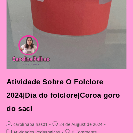
Atividade Sobre O Folclore
2024|Dia do folclore|Coroa goro
do saci
Post
Post
carolinapalhas01
24 de August de 2024
author:
published:
Post
Post
Atividades Pedagógicas
0 Comments