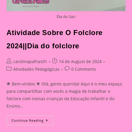
Dia do Saci
Atividade Sobre O Folclore
2024||Dia do folclore
Post
Post
carolinapalhas01
14 de August de 2024
author:
published:
Post
Post
Atividades Pedagógicas
0 Comments
category:
comments:
🌟 Bem-vindos 🌟 Olá, gente querida! Aqui é o meu espaço
para compartilhar com vocês a magia de trabalhar o
folclore com nossas crianças da Educação Infantil e do
Ensino…
Atividade
Continue Reading
Sobre
O