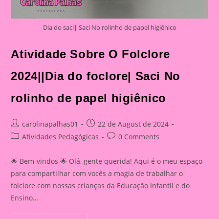
Dia do saci| Saci No rolinho de papel higiênico
Atividade Sobre O Folclore
2024||Dia do foclore| Saci No
rolinho de papel higiênico
Post
Post
carolinapalhas01
22 de August de 2024
author:
published:
Post
Post
Atividades Pedagógicas
0 Comments
category:
comments:
🌟 Bem-vindos 🌟 Olá, gente querida! Aqui é o meu espaço
para compartilhar com vocês a magia de trabalhar o
folclore com nossas crianças da Educação Infantil e do
Ensino…