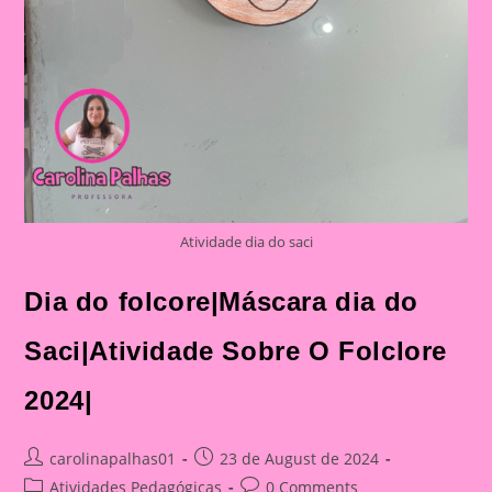
Atividade dia do saci
Dia do folcore|Máscara dia do
Saci|Atividade Sobre O Folclore
2024|
Post
Post
carolinapalhas01
23 de August de 2024
author:
published:
Post
Post
Atividades Pedagógicas
0 Comments