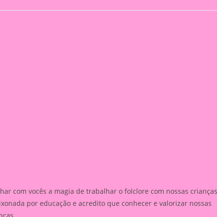
ategory:
comments:
har com vocês a magia de trabalhar o folclore com nossas criança
ixonada por educação e acredito que conhecer e valorizar nossas
nças.