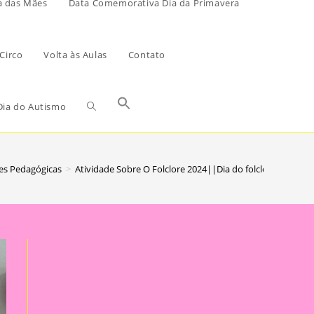
a das Mães
Data Comemorativa Dia da Primavera
Circo
Volta às Aulas
Contato
ia do Autismo
es Pedagógicas
>
Atividade Sobre O Folclore 2024||Dia do folclore