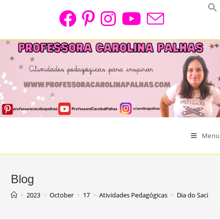
Skip
to
content
Menu
Blog
>
2023
>
October
>
17
>
Atividades Pedagógicas
>
Dia do Saci|Sa