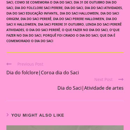
SACI
,
COMO SE COMEMORA O DIA DO SACI
,
DIA 31 DE OUTUBRO DIA DO
SACI
,
DIA DO FOLCLORE SACI PERERE
,
DIA DO SACI
,
DIA DO SACI ATIVIDADES
,
DIA DO SACI EDUCAÇÃO INFANTIL
,
DIA DO SACI HALLOWEEN
,
DIA DO SACI
ORIGEM
,
DIA DO SACI PERERÊ
,
DIA DO SACI PERERE HALLOWEEN
,
DIA DO
SACI X HALLOWEEN
,
DIA SACI PERERE 31 OUTUBRO
,
LENDA DO SACI PERERÊ
ATIVIDADES
,
O DIA DO SACI PERERÊ
,
O QUE FAZER NO DIA DO SACI
,
O'QUE
FAZER NO DIA DO SACI
,
PORQUÊ FOI CRIADO O DIA DO SACI
,
QUE DIA É
COMEMORADO O DIA DO SACI
Previous Post
Read
Dia do folclore|Coroa dia do Saci
more
Next Post
articles
Dia do Saci|Atividade de artes
YOU MIGHT ALSO LIKE