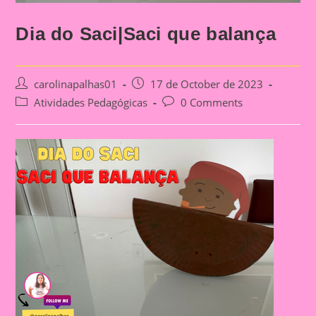
Dia do Saci|Saci que balança
Post
Post
carolinapalhas01
17 de October de 2023
author:
published:
Post
Post
Atividades Pedagógicas
0 Comments
category:
comments: