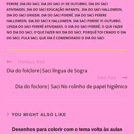
PERERE
,
DIA DO SACI
,
DIA DO SACI 31 DE OUTUBRO
,
DIA DO SACI
ATIVIDADES
,
DIA DO SACI EDUCAÇÃO INFANTIL
,
DIA DO SACI HALLOWEEN
,
DIA DO SACI ORIGEM
,
DIA DO SACI PERERÊ
,
DIA DO SACI PERERE
HALLOWEEN
,
DIA DO SACI X HALLOWEEN
,
DIA SACI PERERE 31 OUTUBRO
,
LENDA DO SACI PERERÊ ATIVIDADES
,
O DIA DO SACI PERERÊ
,
O QUE FAZER
NO DIA DO SACI
,
O'QUE FAZER NO DIA DO SACI
,
PORQUÊ FOI CRIADO O DIA
DO SACI
,
PULA SACI
,
QUE DIA É COMEMORADO O DIA DO SACI
Previous Post
Read
Dia do folclore|Saci língua de Sogra
more
Next Post
articles
Dia do foclore| Saci No rolinho de papel higiênico
YOU MIGHT ALSO LIKE
Desenhos para colorir com o tema volta às aulas