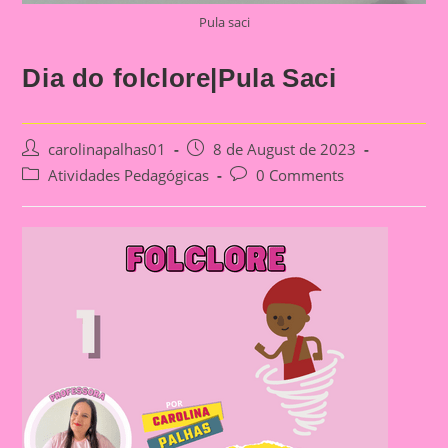
Pula saci
Dia do folclore|Pula Saci
Post
Post
carolinapalhas01
8 de August de 2023
author:
published:
Post
Post
Atividades Pedagógicas
0 Comments
category:
comments: