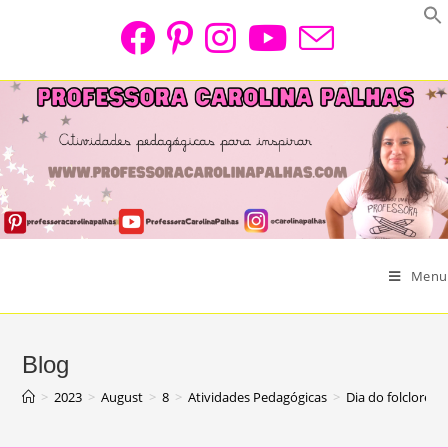
Skip
to
content
Menu
Blog
>
2023
>
August
>
8
>
Atividades Pedagógicas
>
Dia do folclore|P