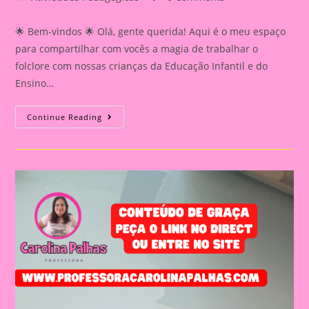
category:
comments:
🌟 Bem-vindos 🌟 Olá, gente querida! Aqui é o meu espaço
para compartilhar com vocês a magia de trabalhar o
folclore com nossas crianças da Educação Infantil e do
Ensino…
Dia
Continue Reading
Do
Folcore|Máscara
Dia
Do
Saci|Atividade
Sobre
O
Folclore
2024|