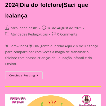
2024|Dia do folclore|Saci que
balança
Post
Post
carolinapalhas01
26 de August de 2024
author:
published:
Post
Post
Atividades Pedagógicas
0 Comments
category:
comments:
🌟 Bem-vindos 🌟 Olá, gente querida! Aqui é o meu espaço
para compartilhar com vocês a magia de trabalhar o
folclore com nossas crianças da Educação Infantil e do
Ensino…
Atividade
Continue Reading
Sobre
O
Folclore
2024|Dia
Do
Folclore|Saci
Que
Balança