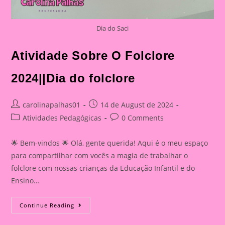
Dia do Saci
Atividade Sobre O Folclore
2024||Dia do folclore
Post
Post
carolinapalhas01
14 de August de 2024
author:
published:
Post
Post
Atividades Pedagógicas
0 Comments
category:
comments:
🌟 Bem-vindos 🌟 Olá, gente querida! Aqui é o meu espaço
para compartilhar com vocês a magia de trabalhar o
folclore com nossas crianças da Educação Infantil e do
Ensino…
Atividade
Continue Reading
Sobre
O