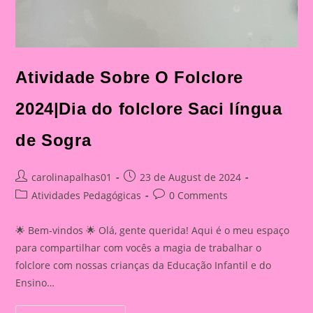
Atividade Sobre O Folclore
2024|Dia do folclore Saci língua
de Sogra
Post
Post
carolinapalhas01
23 de August de 2024
author:
published:
Post
Post
Atividades Pedagógicas
0 Comments
category:
comments:
🌟 Bem-vindos 🌟 Olá, gente querida! Aqui é o meu espaço
para compartilhar com vocês a magia de trabalhar o
folclore com nossas crianças da Educação Infantil e do
Ensino…