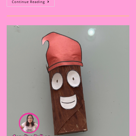
Atividade
Continue Reading
Sobre
O
Folclore
2024|Dia
Do
Folclore
Saci
Língua
De
Sogra