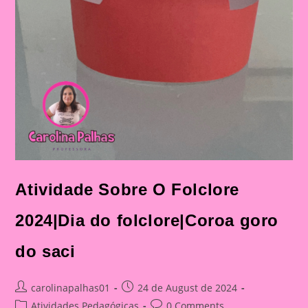
Atividade Sobre O Folclore
2024|Dia do folclore|Coroa goro
do saci
Post
Post
carolinapalhas01
24 de August de 2024
author:
published:
Post
Post
Atividades Pedagógicas
0 Comments