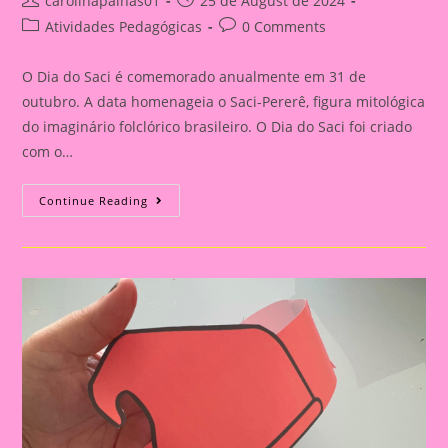
carolinapalhas01
25 de August de 2024
author:
published:
Post
Post
Atividades Pedagógicas
0 Comments
category:
comments:
O Dia do Saci é comemorado anualmente em 31 de
outubro. A data homenageia o Saci-Pererê, figura mitológica
do imaginário folclórico brasileiro. O Dia do Saci foi criado
com o…
Coroa
Continue Reading
Dia
Do
Saci-
Pererê|Atividade
Sobre
O
Folclore
2024|