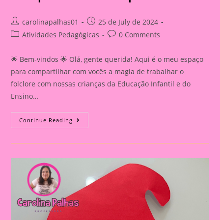
Post
Post
carolinapalhas01
25 de July de 2024
author:
published:
Post
Post
Atividades Pedagógicas
0 Comments
category:
comments:
🌟 Bem-vindos 🌟 Olá, gente querida! Aqui é o meu espaço
para compartilhar com vocês a magia de trabalhar o
folclore com nossas crianças da Educação Infantil e do
Ensino…
Atividade
Continue Reading
Sobre
O
Folclore
2024|Dia
Do
Folclore|Pula
Saci