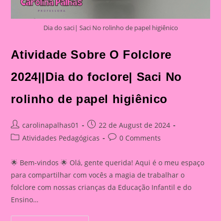
Dia do saci| Saci No rolinho de papel higiênico
Atividade Sobre O Folclore
2024||Dia do foclore| Saci No
rolinho de papel higiênico
Post
Post
carolinapalhas01
22 de August de 2024
author:
published:
Post
Post
Atividades Pedagógicas
0 Comments
category:
comments:
🌟 Bem-vindos 🌟 Olá, gente querida! Aqui é o meu espaço
para compartilhar com vocês a magia de trabalhar o
folclore com nossas crianças da Educação Infantil e do
Ensino…