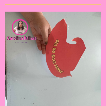
|Marionete
De
Saci
|Atividade
Sobre
O
Folclore
2024