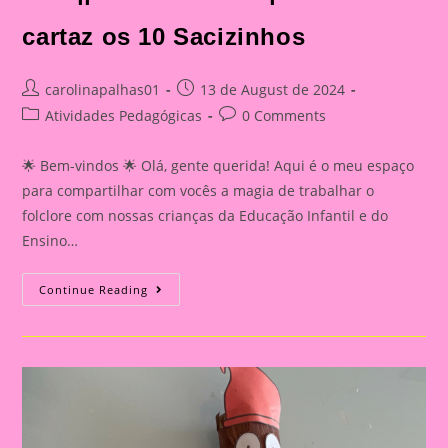
cartaz os 10 Sacizinhos
Post
Post
carolinapalhas01
13 de August de 2024
author:
published:
Post
Post
Atividades Pedagógicas
0 Comments
category:
comments:
🌟 Bem-vindos 🌟 Olá, gente querida! Aqui é o meu espaço
para compartilhar com vocês a magia de trabalhar o
folclore com nossas crianças da Educação Infantil e do
Ensino…
Atividade
Continue Reading
Sobre
O
Folclore
2024||Dia
Do
Folclore|
História
Em
Cartaz
Os
10