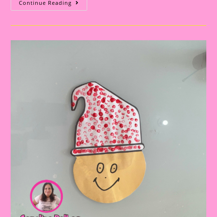
Atividade
Continue Reading
Sobre
O
Folclore
2024||Dia
Do
Foclore|
Saci
No
Rolinho
De
Papel
Higiênico