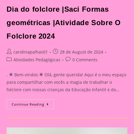
Dia do folclore |Saci Formas
geométricas |Atividade Sobre O
Folclore 2024
Post
Post
carolinapalhas01
28 de August de 2024
author:
published:
Post
Post
Atividades Pedagógicas
0 Comments
category:
comments:
. 🌟 Bem-vindos 🌟 Olá, gente querida! Aqui é o meu espaço
para compartilhar com vocês a magia de trabalhar o
folclore com nossas crianças da Educação Infantil e do…
Dia
Continue Reading
Do
Folclore
|Saci
Formas
Geométricas
|Atividade
Sobre