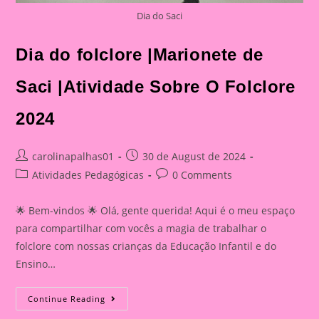
Dia do Saci
Dia do folclore |Marionete de
Saci |Atividade Sobre O Folclore
2024
Post
Post
carolinapalhas01
30 de August de 2024
author:
published:
Post
Post
Atividades Pedagógicas
0 Comments
category:
comments:
🌟 Bem-vindos 🌟 Olá, gente querida! Aqui é o meu espaço
para compartilhar com vocês a magia de trabalhar o
folclore com nossas crianças da Educação Infantil e do
Ensino…
Dia
Continue Reading
Do
Folclore