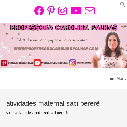
Skip
to
content
Menu
atividades maternal saci pererê
>
atividades maternal saci pererê