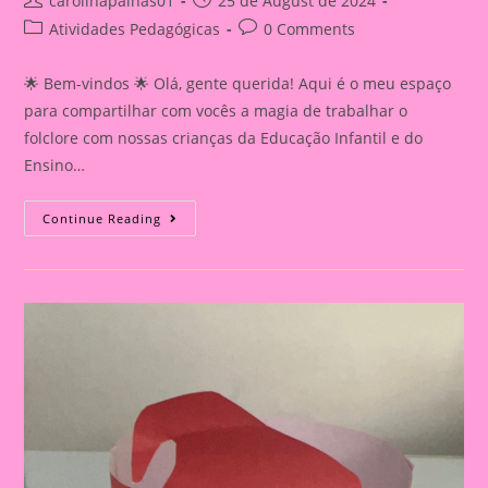
carolinapalhas01
25 de August de 2024
author:
published:
Post
Post
Atividades Pedagógicas
0 Comments
category:
comments:
🌟 Bem-vindos 🌟 Olá, gente querida! Aqui é o meu espaço
para compartilhar com vocês a magia de trabalhar o
folclore com nossas crianças da Educação Infantil e do
Ensino…
Dia
Continue Reading
Do
Folclore
Modelo
De
Coroa
Goro
Do
Saci
Para
Imprimir
Atividade
Sobre
O
Folclore
2024