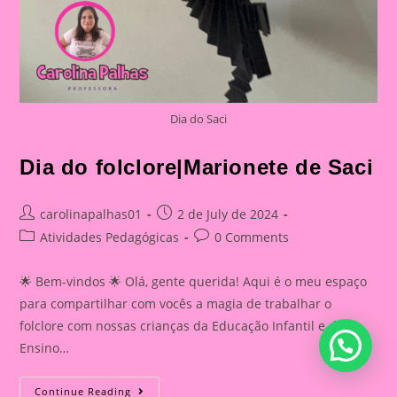
Dia do Saci
Dia do folclore|Marionete de Saci
Post
Post
carolinapalhas01
2 de July de 2024
author:
published:
Post
Post
Atividades Pedagógicas
0 Comments
category:
comments:
🌟 Bem-vindos 🌟 Olá, gente querida! Aqui é o meu espaço
para compartilhar com vocês a magia de trabalhar o
folclore com nossas crianças da Educação Infantil e do
Ensino…
Dia
Continue Reading