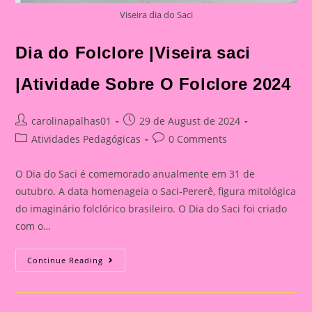
Viseira dia do Saci
Dia do Folclore |Viseira saci
|Atividade Sobre O Folclore 2024
Post
Post
carolinapalhas01
29 de August de 2024
author:
published:
Post
Post
Atividades Pedagógicas
0 Comments
category:
comments:
O Dia do Saci é comemorado anualmente em 31 de
outubro. A data homenageia o Saci-Pererê, figura mitológica
do imaginário folclórico brasileiro. O Dia do Saci foi criado
com o…
Dia
Continue Reading
Do
Folclore
|Viseira
Saci
|Atividade