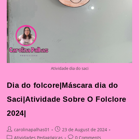
Atividade dia do saci
Dia do folcore|Máscara dia do
Saci|Atividade Sobre O Folclore
2024|
Post
Post
carolinapalhas01
23 de August de 2024
author:
published:
Post
Post
Atividades Pedagógicas
0 Comments