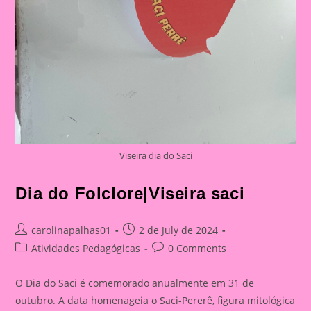
Viseira dia do Saci
Dia do Folclore|Viseira saci
Post
Post
carolinapalhas01
2 de July de 2024
author:
published:
Post
Post
Atividades Pedagógicas
0 Comments
category:
comments:
O Dia do Saci é comemorado anualmente em 31 de
outubro. A data homenageia o Saci-Pererê, figura mitológica