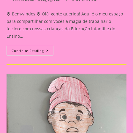
category:
comments:
🌟 Bem-vindos 🌟 Olá, gente querida! Aqui é o meu espaço
para compartilhar com vocês a magia de trabalhar o
folclore com nossas crianças da Educação Infantil e do
Ensino…
Atividade
Continue Reading
Sobre
O
Folclore
2024|Dia
Do
Folclore|Coroa
Goro
Do
Saci