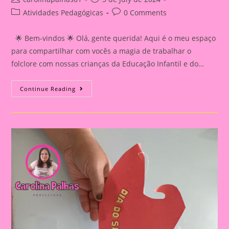
author:
published:
Post
Post
Atividades Pedagógicas
0 Comments
category:
comments:
🌟 Bem-vindos 🌟 Olá, gente querida! Aqui é o meu espaço
para compartilhar com vocês a magia de trabalhar o
folclore com nossas crianças da Educação Infantil e do…
Sugestão
Continue Reading
De
Atividade
Para
O
Dia
Do
Folclore