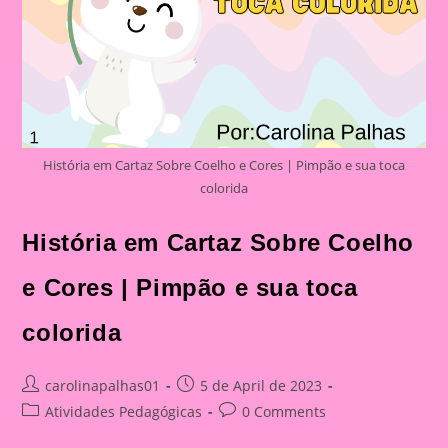
História em Cartaz Sobre Coelho e Cores | Pimpão e sua toca
colorida
História em Cartaz Sobre Coelho
e Cores | Pimpão e sua toca
colorida
Post
Post
carolinapalhas01
5 de April de 2023
author:
published:
Post
Post
Atividades Pedagógicas
0 Comments
category:
comments: