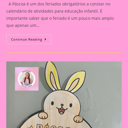
A Páscoa é um dos feriados obrigatórios a constar no
calendário de atividades para educação infantil. É
importante saber que o feriado é um pouco mais amplo
que apenas um…
História
Continue Reading
Em
Cartaz
Sobre
Coelho
E
Cores
|
Pimpão
E
Sua
Toca
Colorida