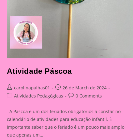
Atividade Páscoa
Post
Post
carolinapalhas01
26 de March de 2024
author:
published:
Post
Post
Atividades Pedagógicas
0 Comments
category:
comments:
A Páscoa é um dos feriados obrigatórios a constar no
calendário de atividades para educação infantil. É
importante saber que o feriado é um pouco mais amplo
que apenas um…