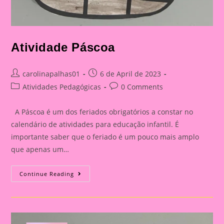
Atividade Páscoa
Post
Post
carolinapalhas01
6 de April de 2023
author:
published:
Post
Post
Atividades Pedagógicas
0 Comments
category:
comments:
A Páscoa é um dos feriados obrigatórios a constar no
calendário de atividades para educação infantil. É
importante saber que o feriado é um pouco mais amplo
que apenas um…
Atividade
Continue Reading
Páscoa