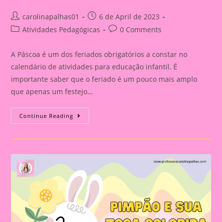
Post
Post
carolinapalhas01
6 de April de 2023
author:
published:
Post
Post
Atividades Pedagógicas
0 Comments
category:
comments:
A Páscoa é um dos feriados obrigatórios a constar no
calendário de atividades para educação infantil. É
importante saber que o feriado é um pouco mais amplo
que apenas um festejo…
Data
Continue Reading
Comemorativa
Páscoa