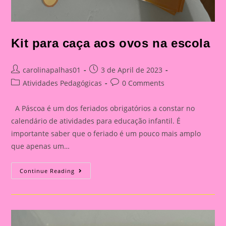
Kit para caça aos ovos na escola
Post
Post
carolinapalhas01
3 de April de 2023
author:
published:
Post
Post
Atividades Pedagógicas
0 Comments
category:
comments:
A Páscoa é um dos feriados obrigatórios a constar no
calendário de atividades para educação infantil. É
importante saber que o feriado é um pouco mais amplo
que apenas um…
Kit
Continue Reading
Para
Caça
Aos
Ovos
Na
Escola