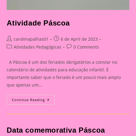
Atividade Páscoa
Post
Post
carolinapalhas01
6 de April de 2023
author:
published:
Post
Post
Atividades Pedagógicas
0 Comments
category:
comments:
A Páscoa é um dos feriados obrigatórios a constar no
calendário de atividades para educação infantil. É
importante saber que o feriado é um pouco mais amplo
que apenas um…
Atividade
Continue Reading
Páscoa
Data comemorativa Páscoa