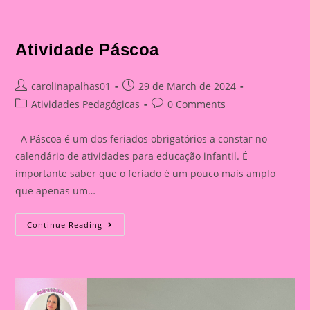
Atividade Páscoa
Post
Post
carolinapalhas01
29 de March de 2024
author:
published:
Post
Post
Atividades Pedagógicas
0 Comments
category:
comments:
A Páscoa é um dos feriados obrigatórios a constar no
calendário de atividades para educação infantil. É
importante saber que o feriado é um pouco mais amplo
que apenas um…
Atividade
Continue Reading
Páscoa