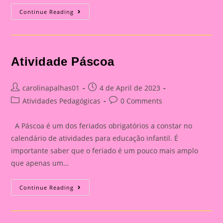
Atividade
Continue Reading
Páscoa
Atividade Páscoa
Post
Post
carolinapalhas01
4 de April de 2023
author:
published:
Post
Post
Atividades Pedagógicas
0 Comments
category:
comments:
A Páscoa é um dos feriados obrigatórios a constar no
calendário de atividades para educação infantil. É
importante saber que o feriado é um pouco mais amplo
que apenas um…
Atividade
Continue Reading
Páscoa