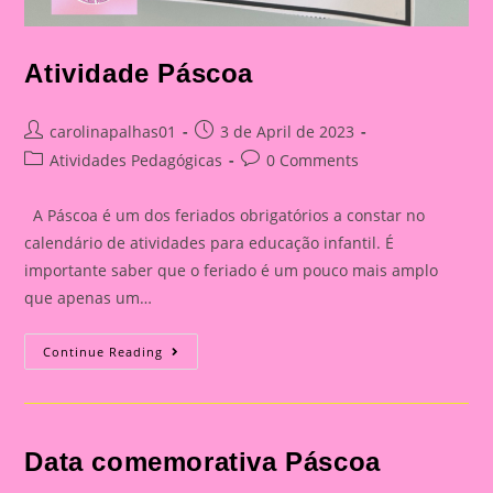
Atividade Páscoa
Post
Post
carolinapalhas01
3 de April de 2023
author:
published:
Post
Post
Atividades Pedagógicas
0 Comments
category:
comments:
A Páscoa é um dos feriados obrigatórios a constar no
calendário de atividades para educação infantil. É
importante saber que o feriado é um pouco mais amplo
que apenas um…
Atividade
Continue Reading
Páscoa
Data comemorativa Páscoa