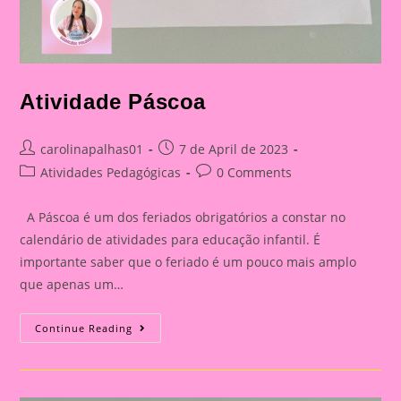
Atividade Páscoa
Post
Post
carolinapalhas01
7 de April de 2023
author:
published:
Post
Post
Atividades Pedagógicas
0 Comments
category:
comments:
A Páscoa é um dos feriados obrigatórios a constar no
calendário de atividades para educação infantil. É
importante saber que o feriado é um pouco mais amplo
que apenas um…
Atividade
Continue Reading
Páscoa