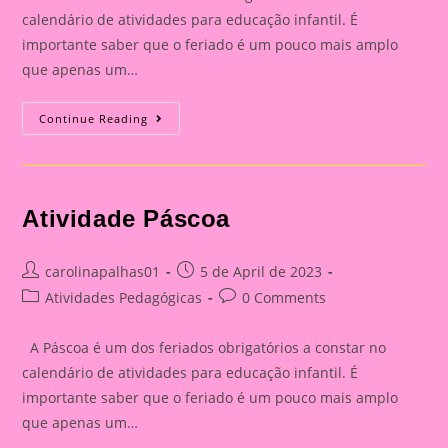
calendário de atividades para educação infantil. É
importante saber que o feriado é um pouco mais amplo
que apenas um…
Atividade
Continue Reading
Páscoa
Atividade Páscoa
Post
Post
carolinapalhas01
5 de April de 2023
author:
published:
Post
Post
Atividades Pedagógicas
0 Comments
category:
comments:
A Páscoa é um dos feriados obrigatórios a constar no
calendário de atividades para educação infantil. É
importante saber que o feriado é um pouco mais amplo
que apenas um…