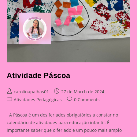
Atividade Páscoa
Post
Post
carolinapalhas01
27 de March de 2024
author:
published:
Post
Post
Atividades Pedagógicas
0 Comments
category:
comments:
A Páscoa é um dos feriados obrigatórios a constar no
calendário de atividades para educação infantil. É
importante saber que o feriado é um pouco mais amplo