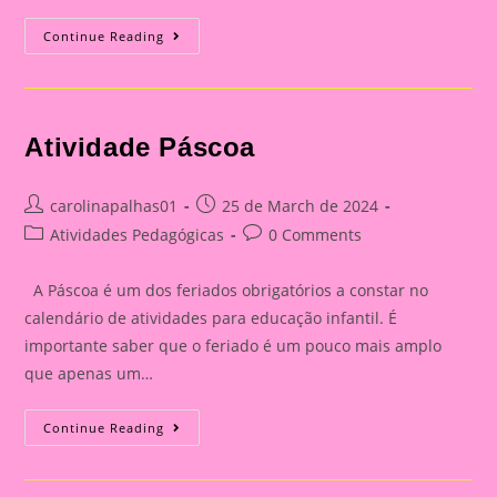
Atividade
Continue Reading
Páscoa
Atividade Páscoa
Post
Post
carolinapalhas01
25 de March de 2024
author:
published:
Post
Post
Atividades Pedagógicas
0 Comments
category:
comments:
A Páscoa é um dos feriados obrigatórios a constar no
calendário de atividades para educação infantil. É
importante saber que o feriado é um pouco mais amplo
que apenas um…
Atividade
Continue Reading
Páscoa