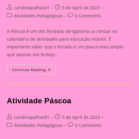
Post
Post
carolinapalhas01
3 de April de 2023
author:
published:
Post
Post
Atividades Pedagógicas
0 Comments
category:
comments:
A Páscoa é um dos feriados obrigatórios a constar no
calendário de atividades para educação infantil. É
importante saber que o feriado é um pouco mais amplo
que apenas um festejo…
Data
Continue Reading
Comemorativa
Páscoa
Atividade Páscoa
Post
Post
carolinapalhas01
3 de April de 2023
author:
published:
Post
Post
Atividades Pedagógicas
0 Comments
category:
comments: