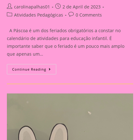
Post
Post
carolinapalhas01
2 de April de 2023
author:
published:
Post
Post
Atividades Pedagógicas
0 Comments
category:
comments:
A Páscoa é um dos feriados obrigatórios a constar no
calendário de atividades para educação infantil. É
importante saber que o feriado é um pouco mais amplo
que apenas um…
Planejamento
Continue Reading
Páscoa
Para
A
Pré-
Escola
De
Acordo
Com
A
BNCC