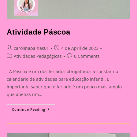
Atividade Páscoa
Post
Post
carolinapalhas01
4 de April de 2023
author:
published:
Post
Post
Atividades Pedagógicas
0 Comments
category:
comments:
A Páscoa é um dos feriados obrigatórios a constar no
calendário de atividades para educação infantil. É
importante saber que o feriado é um pouco mais amplo
que apenas um…
Atividade
Continue Reading
Páscoa