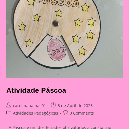
Atividade Páscoa
Post
Post
carolinapalhas01
5 de April de 2023
author:
published:
Post
Post
Atividades Pedagógicas
0 Comments
category:
comments:
A Páscoa é um dos feriados obrigatórios a constar no