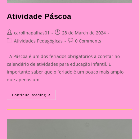
Atividade Páscoa
Post
Post
carolinapalhas01
28 de March de 2024
author:
published:
Post
Post
Atividades Pedagógicas
0 Comments
category:
comments:
A Páscoa é um dos feriados obrigatórios a constar no
calendário de atividades para educação infantil. É
importante saber que o feriado é um pouco mais amplo
que apenas um…
Atividade
Continue Reading
Páscoa