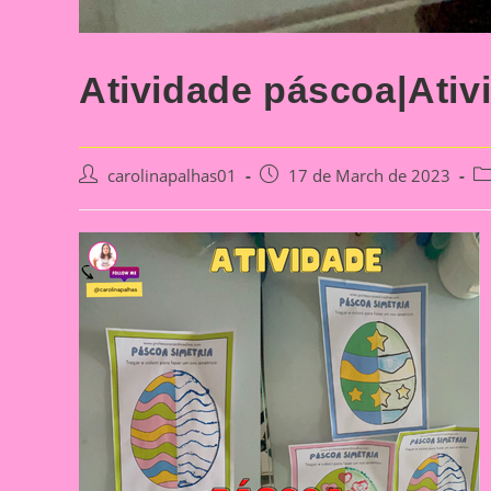
Atividade páscoa|Ativ
Post
Post
Po
carolinapalhas01
17 de March de 2023
author:
published:
ca