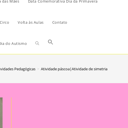
a das Mães
Data Comemorativa Dia da Primavera
Circo
Volta às Aulas
Contato
ia do Autismo
ividades Pedagógicas
>
Atividade páscoa|Atividade de simetria