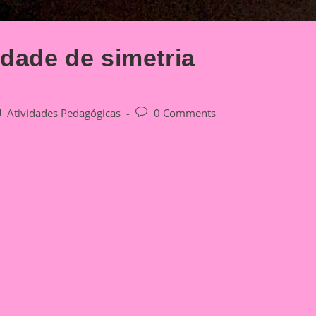
idade de simetria
st
Post
Atividades Pedagógicas
0 Comments
tegory:
comments: