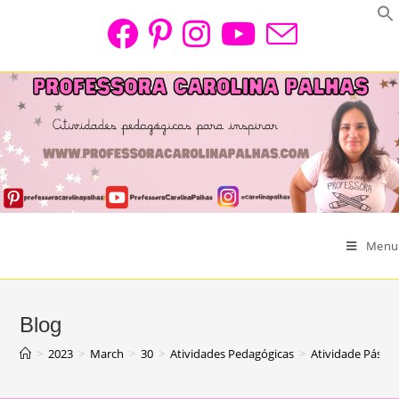
Skip
to
content
Menu
Blog
>
2023
>
March
>
30
>
Atividades Pedagógicas
>
Atividade Pásco