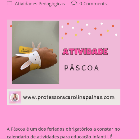
author:
published:
Post
Post
Atividades Pedagógicas
0 Comments
category:
comments:
A Páscoa
é um dos feriados obrigatórios a constar no
calendário de atividades para educação infantil
. É