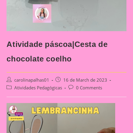
Atividade páscoa|Cesta de
chocolate coelho
Post
Post
carolinapalhas01
16 de March de 2023
author:
published:
Post
Post
Atividades Pedagógicas
0 Comments
category:
comments: