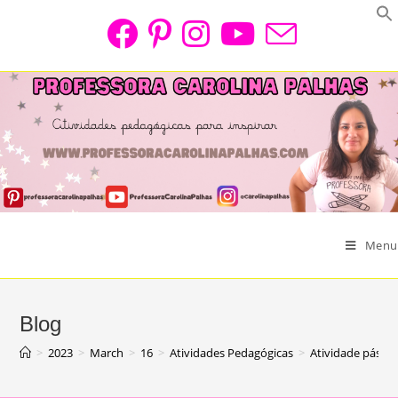
Skip
to
content
Menu
Blog
>
2023
>
March
>
16
>
Atividades Pedagógicas
>
Atividade pásco