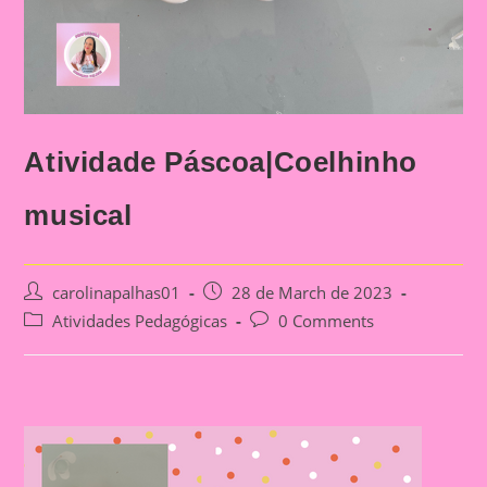
Atividade Páscoa|Coelhinho
musical
Post
Post
carolinapalhas01
28 de March de 2023
author:
published:
Post
Post
Atividades Pedagógicas
0 Comments
category:
comments: