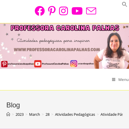
Skip
to
content
Menu
Blog
>
2023
>
March
>
28
>
Atividades Pedagógicas
>
Atividade Pásco