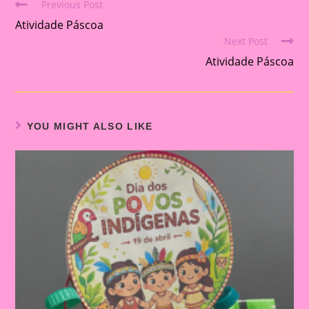
Previous Post
Read
Atividade Páscoa
more
Next Post
articles
Atividade Páscoa
YOU MIGHT ALSO LIKE