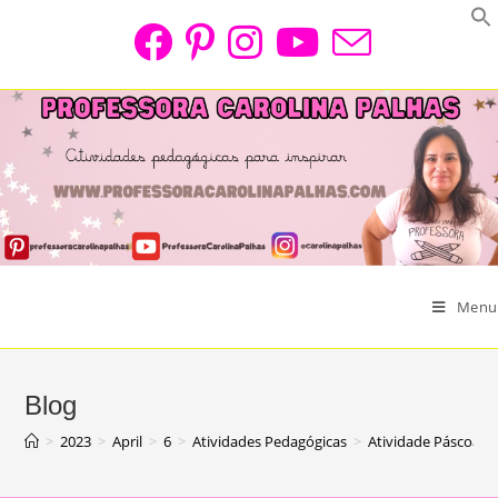
Skip
to
content
Menu
Blog
>
2023
>
April
>
6
>
Atividades Pedagógicas
>
Atividade Páscoa