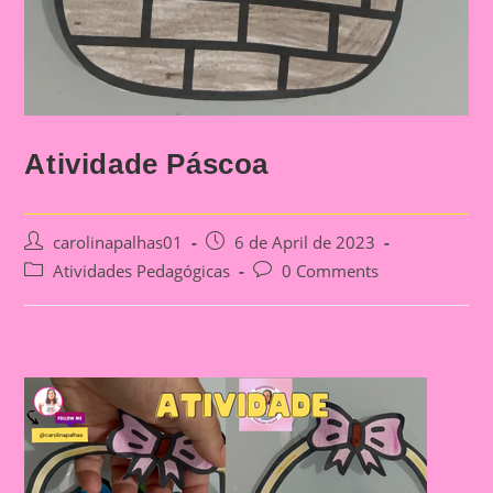
Atividade Páscoa
Post
Post
carolinapalhas01
6 de April de 2023
author:
published:
Post
Post
Atividades Pedagógicas
0 Comments
category:
comments: