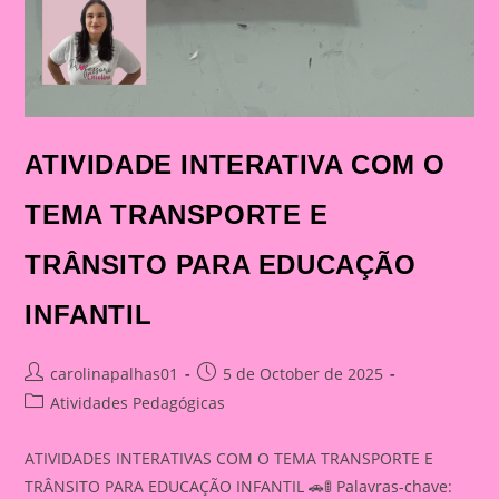
ATIVIDADE INTERATIVA COM O
TEMA TRANSPORTE E
TRÂNSITO PARA EDUCAÇÃO
INFANTIL
Post
Post
carolinapalhas01
5 de October de 2025
author:
published:
Post
Atividades Pedagógicas
category:
ATIVIDADES INTERATIVAS COM O TEMA TRANSPORTE E
TRÂNSITO PARA EDUCAÇÃO INFANTIL 🚗🚦 Palavras-chave: