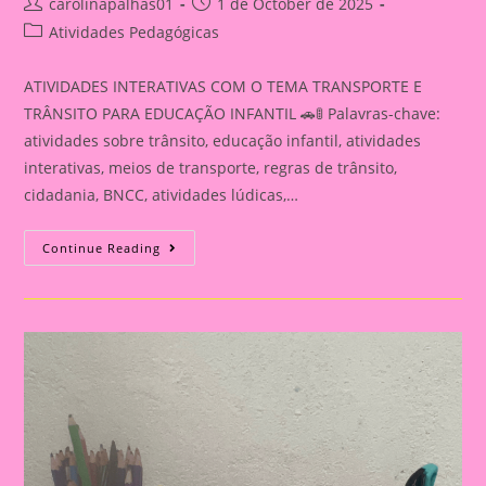
Post
Post
carolinapalhas01
1 de October de 2025
author:
published:
Post
Atividades Pedagógicas
category:
ATIVIDADES INTERATIVAS COM O TEMA TRANSPORTE E
TRÂNSITO PARA EDUCAÇÃO INFANTIL 🚗🚦 Palavras-chave:
atividades sobre trânsito, educação infantil, atividades
interativas, meios de transporte, regras de trânsito,
cidadania, BNCC, atividades lúdicas,…
ATIVIDADE
Continue Reading
INTERATIVA
COM
O
TEMA
TRANSPORTE
E
TRÂNSITO
PARA
EDUCAÇÃO
INFANTIL