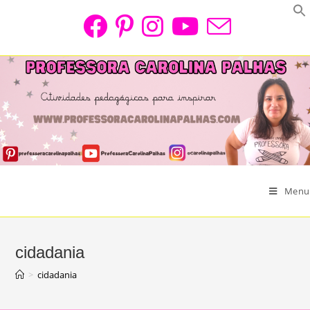
Skip
to
content
Menu
cidadania
>
cidadania