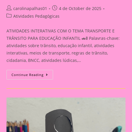
Post
Post
carolinapalhas01
4 de October de 2025
author:
published:
Post
Atividades Pedagógicas
category:
ATIVIDADES INTERATIVAS COM O TEMA TRANSPORTE E
TRÂNSITO PARA EDUCAÇÃO INFANTIL 🚗🚦 Palavras-chave:
atividades sobre trânsito, educação infantil, atividades
interativas, meios de transporte, regras de trânsito,
cidadania, BNCC, atividades lúdicas,…
ATIVIDADE
Continue Reading
INTERATIVA
COM
O
TEMA
TRANSPORTE
E
TRÂNSITO
PARA
EDUCAÇÃO
INFANTIL