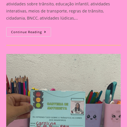
atividades sobre trânsito, educação infantil, atividades
interativas, meios de transporte, regras de trânsito,
cidadania, BNCC, atividades lúdicas,…
ATIVIDADE
Continue Reading
INTERATIVA
COM
O
TEMA
TRANSPORTE
E
TRÂNSITO
PARA
EDUCAÇÃO
INFANTIL