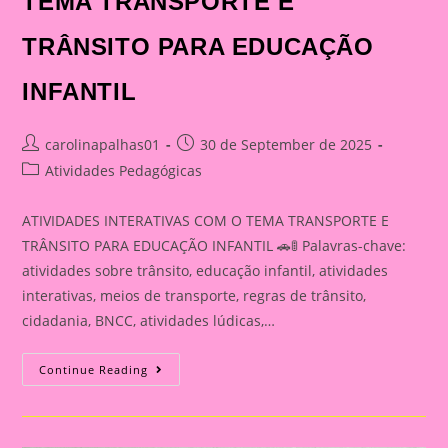
TEMA TRANSPORTE E
TRÂNSITO PARA EDUCAÇÃO
INFANTIL
Post
Post
carolinapalhas01
30 de September de 2025
author:
published:
Post
Atividades Pedagógicas
category:
ATIVIDADES INTERATIVAS COM O TEMA TRANSPORTE E
TRÂNSITO PARA EDUCAÇÃO INFANTIL 🚗🚦 Palavras-chave:
atividades sobre trânsito, educação infantil, atividades
interativas, meios de transporte, regras de trânsito,
cidadania, BNCC, atividades lúdicas,…
ATIVIDADE
Continue Reading
INTERATIVA
COM
O
TEMA
TRANSPORTE