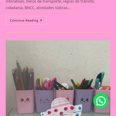
interativas, meios de transporte, regras de trânsito,
cidadania, BNCC, atividades lúdicas,…
ATIVIDADE
Continue Reading
INTERATIVA
COM
O
TEMA
TRANSPORTE
E
TRÂNSITO
PARA
EDUCAÇÃO
INFANTIL