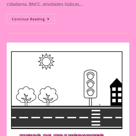
cidadania, BNCC, atividades lúdicas,…
ATIVIDADE
Continue Reading
INTERATIVA
COM
O
TEMA
TRANSPORTE
E
TRÂNSITO
PARA
EDUCAÇÃO
INFANTIL