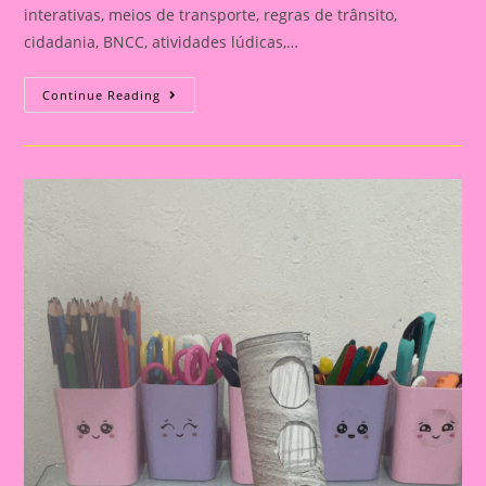
interativas, meios de transporte, regras de trânsito,
cidadania, BNCC, atividades lúdicas,…
ATIVIDADE
Continue Reading
INTERATIVA
COM
O
TEMA
TRANSPORTE
E
TRÂNSITO
PARA
EDUCAÇÃO
INFANTIL