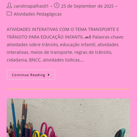
Post
Post
carolinapalhas01
25 de September de 2025
author:
published:
Post
Atividades Pedagógicas
category:
ATIVIDADES INTERATIVAS COM O TEMA TRANSPORTE E
TRÂNSITO PARA EDUCAÇÃO INFANTIL 🚗🚦 Palavras-chave:
atividades sobre trânsito, educação infantil, atividades
interativas, meios de transporte, regras de trânsito,
cidadania, BNCC, atividades lúdicas,…
ATIVIDADE
Continue Reading
INTERATIVA
COM
O
TEMA
TRANSPORTE
E
TRÂNSITO
PARA
EDUCAÇÃO
INFANTIL