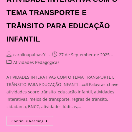
TEMA TRANSPORTE E
TRÂNSITO PARA EDUCAÇÃO
INFANTIL
Post
Post
carolinapalhas01
27 de September de 2025
author:
published:
Post
Atividades Pedagógicas
category:
ATIVIDADES INTERATIVAS COM O TEMA TRANSPORTE E
TRÂNSITO PARA EDUCAÇÃO INFANTIL 🚗🚦 Palavras-chave:
atividades sobre trânsito, educação infantil, atividades
interativas, meios de transporte, regras de trânsito,
cidadania, BNCC, atividades lúdicas,…
ATIVIDADE
Continue Reading
INTERATIVA
COM