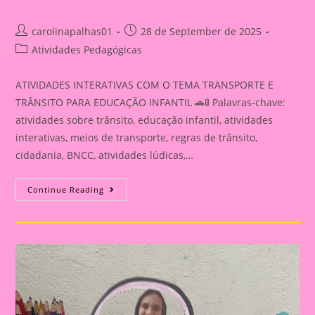
Post
Post
carolinapalhas01
28 de September de 2025
author:
published:
Post
Atividades Pedagógicas
category:
ATIVIDADES INTERATIVAS COM O TEMA TRANSPORTE E
TRÂNSITO PARA EDUCAÇÃO INFANTIL 🚗🚦 Palavras-chave:
atividades sobre trânsito, educação infantil, atividades
interativas, meios de transporte, regras de trânsito,
cidadania, BNCC, atividades lúdicas,…
ATIVIDADE
Continue Reading
INTERATIVA
COM
O
TEMA
TRANSPORTE
E
TRÂNSITO
PARA
EDUCAÇÃO
INFANTIL