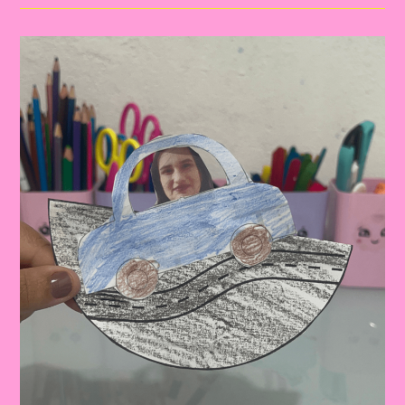
O
TEMA
TRANSPORTE
E
TRÂNSITO
PARA
EDUCAÇÃO
INFANTIL