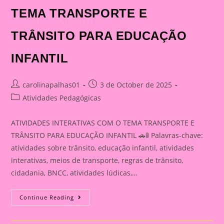
TEMA TRANSPORTE E
TRÂNSITO PARA EDUCAÇÃO
INFANTIL
Post
Post
carolinapalhas01
3 de October de 2025
author:
published:
Post
Atividades Pedagógicas
category:
ATIVIDADES INTERATIVAS COM O TEMA TRANSPORTE E
TRÂNSITO PARA EDUCAÇÃO INFANTIL 🚗🚦 Palavras-chave:
atividades sobre trânsito, educação infantil, atividades
interativas, meios de transporte, regras de trânsito,
cidadania, BNCC, atividades lúdicas,…
ATIVIDADE
Continue Reading
INTERATIVA
COM
O