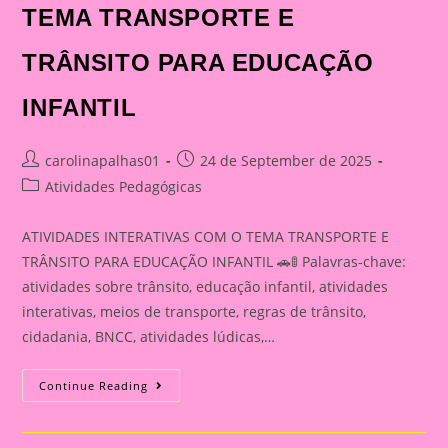
TEMA TRANSPORTE E
TRÂNSITO PARA EDUCAÇÃO
INFANTIL
Post
Post
carolinapalhas01
24 de September de 2025
author:
published:
Post
Atividades Pedagógicas
category:
ATIVIDADES INTERATIVAS COM O TEMA TRANSPORTE E
TRÂNSITO PARA EDUCAÇÃO INFANTIL 🚗🚦 Palavras-chave:
atividades sobre trânsito, educação infantil, atividades
interativas, meios de transporte, regras de trânsito,
cidadania, BNCC, atividades lúdicas,…
ATIVIDADE
Continue Reading
INTERATIVA
COM
O
TEMA