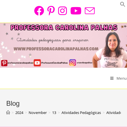
Skip
to
content
Menu
Blog
>
2024
>
November
>
13
>
Atividades Pedagógicas
>
Atividade S