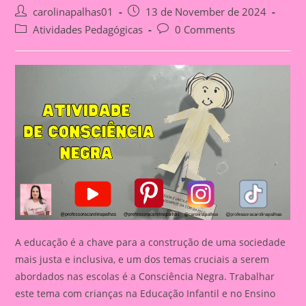
Post
Post
carolinapalhas01
13 de November de 2024
author:
published:
Post
Post
Atividades Pedagógicas
0 Comments
category:
comments:
A educação é a chave para a construção de uma sociedade
mais justa e inclusiva, e um dos temas cruciais a serem
abordados nas escolas é a Consciência Negra. Trabalhar
este tema com crianças na Educação Infantil e no Ensino