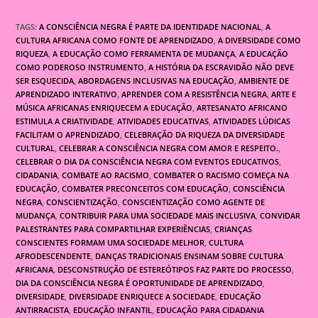
TAGS:
A CONSCIÊNCIA NEGRA É PARTE DA IDENTIDADE NACIONAL
,
A
CULTURA AFRICANA COMO FONTE DE APRENDIZADO
,
A DIVERSIDADE COMO
RIQUEZA
,
A EDUCAÇÃO COMO FERRAMENTA DE MUDANÇA
,
A EDUCAÇÃO
COMO PODEROSO INSTRUMENTO
,
A HISTÓRIA DA ESCRAVIDÃO NÃO DEVE
SER ESQUECIDA
,
ABORDAGENS INCLUSIVAS NA EDUCAÇÃO
,
AMBIENTE DE
APRENDIZADO INTERATIVO
,
APRENDER COM A RESISTÊNCIA NEGRA
,
ARTE E
MÚSICA AFRICANAS ENRIQUECEM A EDUCAÇÃO
,
ARTESANATO AFRICANO
ESTIMULA A CRIATIVIDADE
,
ATIVIDADES EDUCATIVAS
,
ATIVIDADES LÚDICAS
FACILITAM O APRENDIZADO
,
CELEBRAÇÃO DA RIQUEZA DA DIVERSIDADE
CULTURAL
,
CELEBRAR A CONSCIÊNCIA NEGRA COM AMOR E RESPEITO.
,
CELEBRAR O DIA DA CONSCIÊNCIA NEGRA COM EVENTOS EDUCATIVOS
,
CIDADANIA
,
COMBATE AO RACISMO
,
COMBATER O RACISMO COMEÇA NA
EDUCAÇÃO
,
COMBATER PRECONCEITOS COM EDUCAÇÃO
,
CONSCIÊNCIA
NEGRA
,
CONSCIENTIZAÇÃO
,
CONSCIENTIZAÇÃO COMO AGENTE DE
MUDANÇA
,
CONTRIBUIR PARA UMA SOCIEDADE MAIS INCLUSIVA
,
CONVIDAR
PALESTRANTES PARA COMPARTILHAR EXPERIÊNCIAS
,
CRIANÇAS
CONSCIENTES FORMAM UMA SOCIEDADE MELHOR
,
CULTURA
AFRODESCENDENTE
,
DANÇAS TRADICIONAIS ENSINAM SOBRE CULTURA
AFRICANA
,
DESCONSTRUÇÃO DE ESTEREÓTIPOS FAZ PARTE DO PROCESSO
,
DIA DA CONSCIÊNCIA NEGRA É OPORTUNIDADE DE APRENDIZADO
,
DIVERSIDADE
,
DIVERSIDADE ENRIQUECE A SOCIEDADE
,
EDUCAÇÃO
ANTIRRACISTA
,
EDUCAÇÃO INFANTIL
,
EDUCAÇÃO PARA CIDADANIA