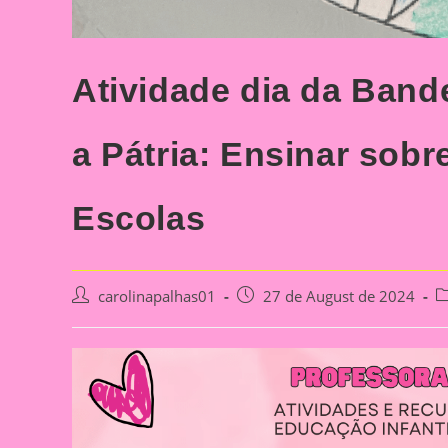
Atividade dia da Band
a Pátria: Ensinar sobr
Escolas
Post
Post
P
carolinapalhas01
27 de August de 2024
author:
published:
c