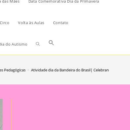
a das Mães
Data Comemorativa Dia da Primavera
Circo
Volta às Aulas
Contato
ia do Autismo
es Pedagógicas
>
Atividade dia da Bandeira do Brasil| Celebrando a Pátria: