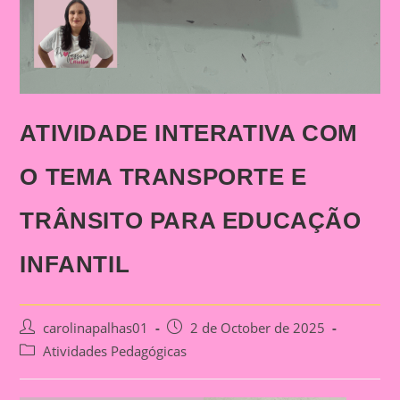
ATIVIDADE INTERATIVA COM
O TEMA TRANSPORTE E
TRÂNSITO PARA EDUCAÇÃO
INFANTIL
Post
Post
carolinapalhas01
2 de October de 2025
author:
published:
Post
Atividades Pedagógicas
category: