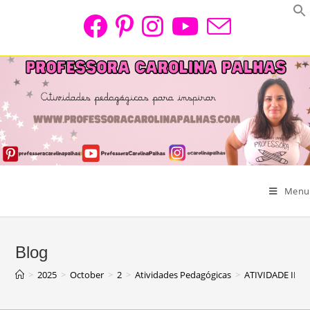
Skip
to
content
Menu
Blog
>
2025
>
October
>
2
>
Atividades Pedagógicas
>
ATIVIDADE INT