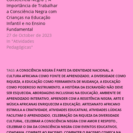
Importância de Trabalhar
a Consciência Negra com
Crianças na Educação
Infantil e no Ensino
Fundamental
27 de October de 2023
In "Atividades
Pedagógicas"
TAGS:
A CONSCIÊNCIA NEGRA É PARTE DA IDENTIDADE NACIONAL
,
A
CULTURA AFRICANA COMO FONTE DE APRENDIZADO
,
A DIVERSIDADE COMO
RIQUEZA
,
A EDUCAÇÃO COMO FERRAMENTA DE MUDANÇA
,
A EDUCAÇÃO
COMO PODEROSO INSTRUMENTO
,
A HISTÓRIA DA ESCRAVIDÃO NÃO DEVE
SER ESQUECIDA
,
ABORDAGENS INCLUSIVAS NA EDUCAÇÃO
,
AMBIENTE DE
APRENDIZADO INTERATIVO
,
APRENDER COM A RESISTÊNCIA NEGRA
,
ARTE E
MÚSICA AFRICANAS ENRIQUECEM A EDUCAÇÃO
,
ARTESANATO AFRICANO
ESTIMULA A CRIATIVIDADE
,
ATIVIDADES EDUCATIVAS
,
ATIVIDADES LÚDICAS
FACILITAM O APRENDIZADO
,
CELEBRAÇÃO DA RIQUEZA DA DIVERSIDADE
CULTURAL
,
CELEBRAR A CONSCIÊNCIA NEGRA COM AMOR E RESPEITO.
,
CELEBRAR O DIA DA CONSCIÊNCIA NEGRA COM EVENTOS EDUCATIVOS
,
CIDADANIA
,
COMBATE AO RACISMO
,
COMBATER O RACISMO COMEÇA NA