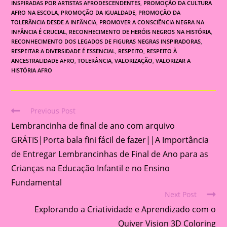
INSPIRADAS POR ARTISTAS AFRODESCENDENTES
,
PROMOÇÃO DA CULTURA
AFRO NA ESCOLA
,
PROMOÇÃO DA IGUALDADE
,
PROMOÇÃO DA
TOLERÂNCIA DESDE A INFÂNCIA
,
PROMOVER A CONSCIÊNCIA NEGRA NA
INFÂNCIA É CRUCIAL
,
RECONHECIMENTO DE HERÓIS NEGROS NA HISTÓRIA
,
RECONHECIMENTO DOS LEGADOS DE FIGURAS NEGRAS INSPIRADORAS
,
RESPEITAR A DIVERSIDADE É ESSENCIAL
,
RESPEITO
,
RESPEITO À
ANCESTRALIDADE AFRO
,
TOLERÂNCIA
,
VALORIZAÇÃO
,
VALORIZAR A
HISTÓRIA AFRO
Previous Post
Read
Lembrancinha de final de ano com arquivo
more
articles
GRÁTIS|Porta bala fini fácil de fazer||A Importância
de Entregar Lembrancinhas de Final de Ano para as
Crianças na Educação Infantil e no Ensino
Fundamental
Next Post
Explorando a Criatividade e Aprendizado com o
Quiver Vision 3D Coloring