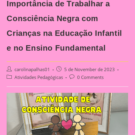
Importância de Trabalhar a
Consciência Negra com
Crianças na Educação Infantil
e no Ensino Fundamental
Post
Post
carolinapalhas01
5 de November de 2023
author:
published:
Post
Post
Atividades Pedagógicas
0 Comments
category:
comments: