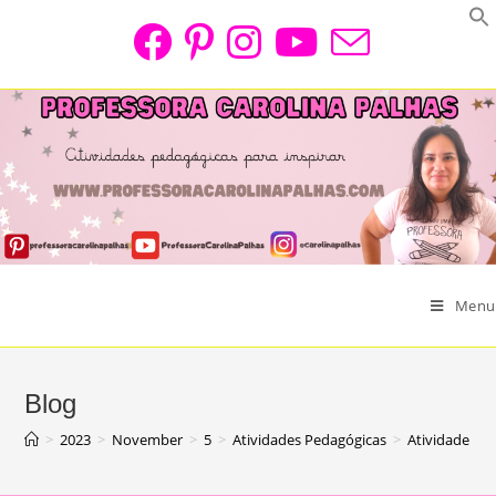
Skip
to
content
Menu
Blog
>
2023
>
November
>
5
>
Atividades Pedagógicas
>
Atividade So