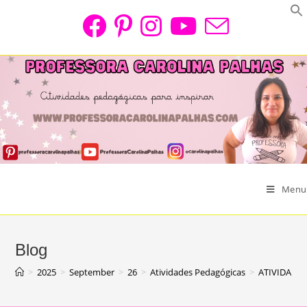
Skip
to
content
Menu
Blog
>
2025
>
September
>
26
>
Atividades Pedagógicas
>
ATIVIDADE