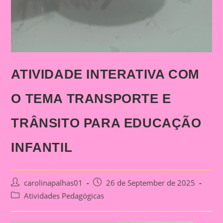
ATIVIDADE INTERATIVA COM
O TEMA TRANSPORTE E
TRÂNSITO PARA EDUCAÇÃO
INFANTIL
Post
Post
carolinapalhas01
26 de September de 2025
author:
published:
Post
Atividades Pedagógicas
category: