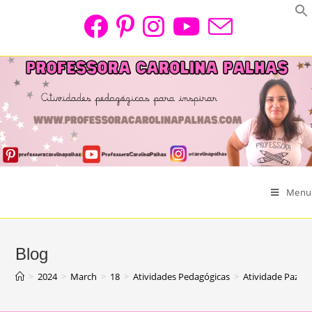
Skip
to
content
Menu
Blog
>
2024
>
March
>
18
>
Atividades Pedagógicas
>
Atividade Paz n