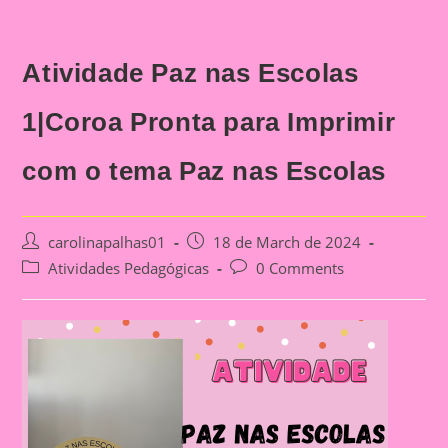
Atividade Paz nas Escolas
1|Coroa Pronta para Imprimir
com o tema Paz nas Escolas
Post
Post
carolinapalhas01
18 de March de 2024
author:
published:
Post
Post
Atividades Pedagógicas
0 Comments
category:
comments: